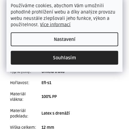
trávy se spečou dohromady!
Používáme cookies, abychom Vám umožnili
pohodlné prohlížení webu a díky analýze provozu
Doplňkové parametry
webu neustále zlepšovali jeho funkce, výkon a
použitelnost.
Více informací
KVALITNÍ UMĚLÉ TRÁVNÍKY VČETNĚ
Kategorie
:
PŘÍSLUŠENSTVÍ
Nastavení
Záruka
:
9 let
Souhlasím
Šíře role
:
2 m, 4 m
Typ krytiny
:
Umělá tráva
Hořlavost
:
Efl-s1
Materiál
100% PP
vlákna
:
Materiál
Latex s drenáží
podkladu
:
Výška celkem
:
12 mm