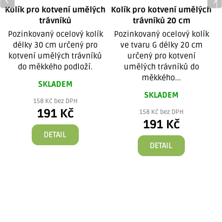
Kolík pro kotvení umělých
Kolík pro kotvení umělých
trávníků
trávníků 20 cm
Pozinkovaný ocelový kolík
Pozinkovaný ocelový kolík
délky 30 cm určený pro
ve tvaru G délky 20 cm
kotvení umělých trávníků
určený pro kotvení
do měkkého podloží.
umělých trávníků do
měkkého...
SKLADEM
SKLADEM
158 Kč bez DPH
191 Kč
158 Kč bez DPH
191 Kč
DETAIL
DETAIL
š