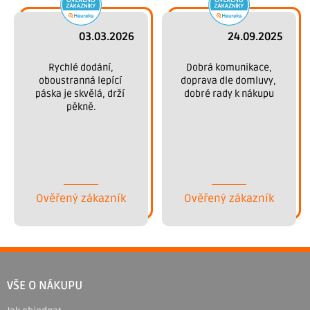
03.03.2026
24.09.2025
 Rychlé dodání, 
 Dobrá komunikace, 
oboustranná lepící 
doprava dle domluvy, 
páska je skvělá, drží 
dobré rady k nákupu
pěkně.
Ověřený zákazník
Ověřený zákazník
Z
á
VŠE O NÁKUPU
p