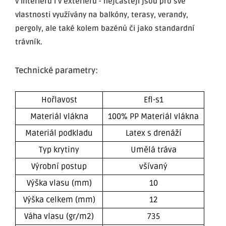
v interiéru i v exteriéru - nejčastěji jsou pro své
vlastnosti využívány na balkóny, terasy, verandy,
pergoly, ale také kolem bazénů či jako standardní
trávník.
Technické parametry:
Hořlavost
Efl-s1
Materiál vlákna
100% PP Materiál vlákna
Materiál podkladu
Latex s drenáží
Typ krytiny
Umělá tráva
Výrobní postup
všívaný
Výška vlasu (mm)
10
Výška celkem (mm)
12
Váha vlasu (gr/m2)
735