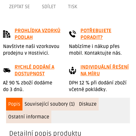
ZEPTAT SE
SDÍLET
TISK
PROHLÍDKA VZORKŮ
POTŘEBUJETE
PODLAH
PORADIT?
Navštivte naši vzorkovou
Nabízíme i nákup přes
prodejnu v Hostivici.
mobil. Kontaktujte nás.
RYCHLÉ DODÁNÍ A
INDIVIDUÁLNÍ ŘEŠENÍ
DOSTUPNOST
NA MÍRU
Až 90 % zboží dodáme
DPH 12 % při dodání zboží
do 3 dnů.
včetně pokládky.
Popis
Související soubory (1)
Diskuze
Ostatní informace
Detailní popis produktu