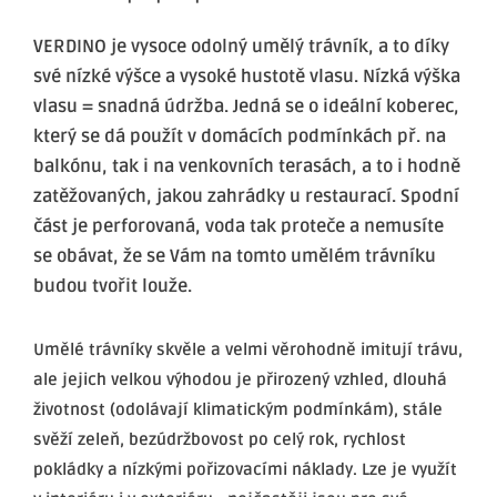
VERDINO je
vysoce odolný umělý trávník,
a to díky
své nízké výšce a vysoké hustotě vlasu.
Nízká výška
vlasu = snadná údržba.
Jedná se o ideální koberec,
který se dá použít v domácích podmínkách př. na
balkónu, tak
i na venkovních terasách, a to i hodně
zatěžovaných, jakou zahrádky u restaurací.
Spodní
část je perforovaná, voda tak proteče a nemusíte
se obávat, že se Vám na tomto umělém trávníku
budou tvořit louže.
Umělé trávníky skvěle a velmi věrohodně imitují trávu,
ale jejich velkou výhodou je přirozený vzhled, dlouhá
životnost
(odolávají klimatickým podmínkám), stále
svěží zeleň, bezúdržbovost po celý rok, rychlost
pokládky a nízkými pořizovacími náklady. Lze je využít