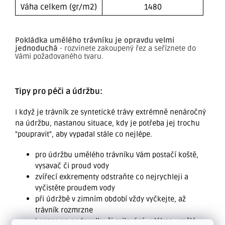
Váha celkem (gr/m2)
1480
Pokládka umělého trávníku je opravdu velmi
jednoduchá
- rozvinete zakoupený řez a seříznete do
Vámi požadovaného tvaru.
Tipy pro péči a údržbu:
I když je trávník ze syntetické trávy extrémně nenáročný
na údržbu, nastanou situace, kdy je potřeba jej trochu
"poupravit", aby vypadal stále co nejlépe.
pro údržbu umělého trávníku Vám postačí koště,
vysavač či proud vody
zvířecí exkrementy odstraňte co nejrychleji a
vyčistěte proudem vody
při údržbě v zimním období vždy vyčkejte, až
trávník rozmrzne
! pozor na nedopalky či grilování - vlákna umělé