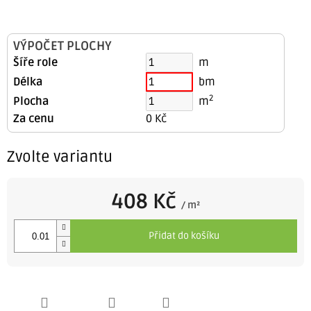
VÝPOČET PLOCHY
Šíře role
m
Délka
bm
2
Plocha
m
Za cenu
0 Kč
Zvolte variantu
408 Kč
/ m²
Měrná
cena:
Přidat do košíku