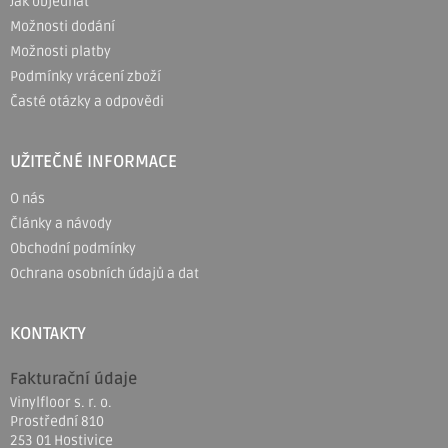
Jak objednat
a
Možnosti dodání
t
Možnosti platby
í
Podmínky vrácení zboží
Časté otázky a odpovědi
UŽITEČNÉ INFORMACE
O nás
Články a návody
Obchodní podmínky
Ochrana osobních údajů a dat
KONTAKTY
Fakturační údaje
Vinylfloor s. r. o.
Prostřední 810
253 01 Hostivice