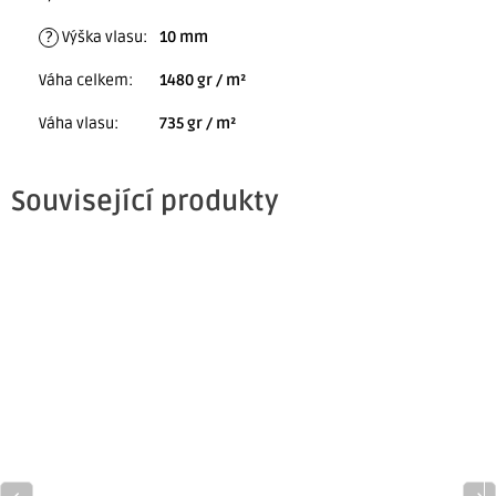
?
Výška vlasu
:
10 mm
Váha celkem
:
1480 gr / m²
Váha vlasu
:
735 gr / m²
Související produkty