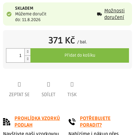
SKLADEM
Možnosti
Můžeme doručit
doručení
do: 11.8.2026
371 Kč
/ bal.
Měrná
cena:
Přidat do košíku
ZEPTAT SE
SDÍLET
TISK
PROHLÍDKA VZORKŮ
POTŘEBUJETE
PODLAH
PORADIT?
Navštivte naši vzorkovou
Nabízíme i nákup přes