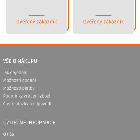
Ověřený zákazník
Ověřený zákazník
Z
á
VŠE O NÁKUPU
p
Jak objednat
a
Možnosti dodání
t
Možnosti platby
í
Podmínky vrácení zboží
Časté otázky a odpovědi
UŽITEČNÉ INFORMACE
O nás