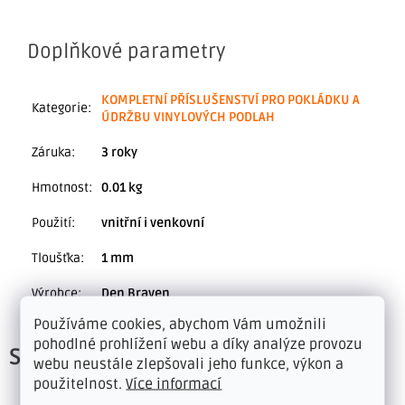
Doplňkové parametry
KOMPLETNÍ PŘÍSLUŠENSTVÍ PRO POKLÁDKU A
Kategorie
:
ÚDRŽBU VINYLOVÝCH PODLAH
Záruka
:
3 roky
Hmotnost
:
0.01 kg
Použití
:
vnitřní i venkovní
Tloušťka
:
1 mm
Výrobce
:
Den Braven
Používáme cookies, abychom Vám umožnili
pohodlné prohlížení webu a díky analýze provozu
Související produkty
webu neustále zlepšovali jeho funkce, výkon a
použitelnost.
Více informací