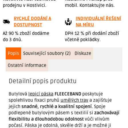
prodejnu v Hostivici.
mobil. Kontaktujte nás.
RYCHLÉ DODÁNÍ A
INDIVIDUÁLNÍ ŘEŠENÍ
DOSTUPNOST
NA MÍRU
Až 90 % zboží dodáme
DPH 12 % při dodání zboží
do 3 dnů.
včetně pokládky.
Popis
Související soubory (2)
Diskuze
Ostatní informace
Detailní popis produktu
Butylová
lepicí páska
FLEECEBAND
poskytuje
spolehlivou fixaci pruhů
umělých trav
a zajišťuje
jejich
snadné, rychlé a kvalitní spojení
. Spoje
podlepené butylovým pásem s textilií si
zachovávají
flexibilitu a dlouhodobou odolnost
vůči vlivům
počasí. Páska je odolná, skvěle drží a je možné ji