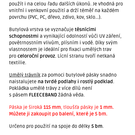
použít i na celou řadu dalších úkonů. Je vhodná pro
vnitřní i venkovní použití a drží téměř na každém
povrchu (
PVC, PC, dřevo, zdivo, kov, sklo...)
.
Butylová vrstva se vyznačuje
těsnícími
schopnostmi
a vynikající odolností vůči UV záření,
povětrnostním vlivům, plísním i vodě. Díky svým
vlastnostem je ideální pro fixaci umělých trav
pro
celoroční provoz
. Lícní stranu tvoří netkaná
textilie.
Umělý trávník
za pomoci butylové pásky snadno
naistalujete
na tvrdé podlahy i rostlý podklad
.
Pokládka umělé trávy z více dílů není
s pásem
FLEECEBAND
žádná věda.
Páska je široká
115 mm
, tloušťa pásky je
1 mm.
Můžete ji zakoupit po balení, které je 5 bm.
Určeno pro použití na spoje do délky
5 bm
.