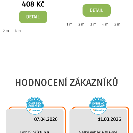
408 Kč
DETAIL
DETAIL
1 m
2 m
3 m
4 m
5 m
2 m
4 m
1
HODNOCENÍ ZÁKAZNÍKŮ
07.04.2026
11.03.2026
 Dobrý přístup a 
 Velký výběr a hlavně 