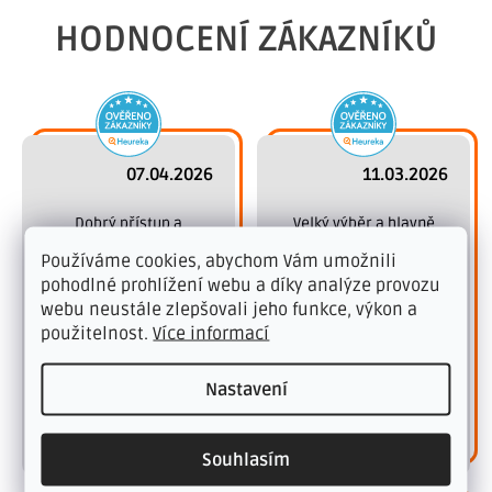
HODNOCENÍ ZÁKAZNÍKŮ
07.04.2026
11.03.2026
 Dobrý přístup a 
 Velký výběr a hlavně 
odbornost.
skvělá paní prodávající. 
Používáme cookies, abychom Vám umožnili
Se vším nám vyšla 
pohodlné prohlížení webu a díky analýze provozu
vstříc, pomohla nám 
webu neustále zlepšovali jeho funkce, výkon a
sehnat, co jsme 
potřebovali. Takhle by 
použitelnost.
Více informací
to mělo vypadat všude. 
Děkujeme.
Nastavení
Ověřený zákazník
Ověřený zákazník
Souhlasím