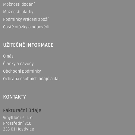
Možnosti dodání
t
Možnosti platby
í
Podmínky vrácení zboží
Časté otázky a odpovědi
UŽITEČNÉ INFORMACE
O nás
Články a návody
Obchodní podmínky
Ochrana osobních údajů a dat
KONTAKTY
Fakturační údaje
Vinylfloor s. r. o.
Prostřední 810
253 01 Hostivice