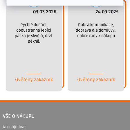
03.03.2026
24.09.2025
 Rychlé dodání, 
 Dobrá komunikace, 
oboustranná lepící 
doprava dle domluvy, 
páska je skvělá, drží 
dobré rady k nákupu
pěkně.
Ověřený zákazník
Ověřený zákazník
Z
á
VŠE O NÁKUPU
p
Jak objednat
a