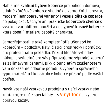
Nabízíme
kvalitní bytové koberce
pro pohodlí domova,
odolné
zátěžové koberce
vhodné do komerčních prostor,
moderní jednobarevné varianty i veselé
dětské koberce
do pokojíčků. Nechybí ani praktické
kobercové čtverce
s
vysokou variabilitou použití a designové
kusové koberce
,
které dodají interiéru osobitý charakter.
Samozřejmostí je také kompletní příslušenství ke
kobercům – podložky, lišty, čisticí prostředky i pomůcky
pro profesionální pokládku. Pokud hledáte výhodný
nákup, pravidelně pro vás připravujeme výprodej koberců
se zajímavými cenami. Díky dlouholetým zkušenostem
vám dokážeme odborně poradit s výběrem správného
typu, materiálu i konstrukce koberce přesně podle vašich
potřeb.
Navštivte naši vzorkovou prodejnu s tisíci vzorky nebo
Vinylfloor
kontaktujte naše specialisty – s
si vybere
opravdu každý.