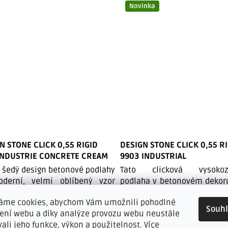
Novinka
N STONE CLICK 0,55 RIGID
DESIGN STONE CLICK 0,55 R
INDUSTRIE CONCRETE CREAM
9903 INDUSTRIAL
e šedý design betonové podlahy
Tato clicková vysokoz
derní, velmi oblíbený vzor
podlaha v betonovém dekor
na užívaný v komerčních...
doplní a podtrhne každý mode
áme cookies, abychom Vám umožnili pohodlné
Souh
EM MALÉ MNOŽSTVÍ -
SKLADEM
žení webu a díky analýze provozu webu neustále
KTUJTE NÁS
vali jeho funkce, výkon a použitelnost.
Více
851 Kč bez DPH