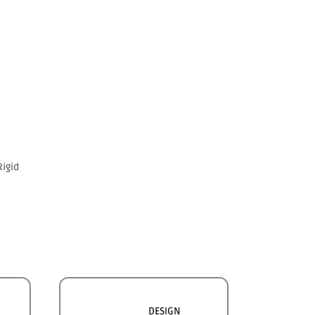
UMĚLÉ TRÁVY
PŘÍSLUŠENSTVÍ A ÚDRŽBA
Rigid
DESIGN