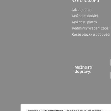
p
VŠE O NÁKUPU
a
Jak objednat
Možnosti dodání
t
Možnosti platby
í
Podmínky vrácení zboží
Časté otázky a odpovědi
Možnosti
dopravy: