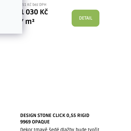
851 Kč bez DPH
1 030 Kč
ETAIL
DETAIL
/ m²
DESIGN STONE CLICK 0,55 RIGID
9969 OPAQUE
Dekor tmavě šedé dlažby bude tvořit