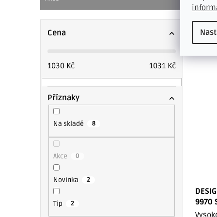
inform
851 Kč 
1 0
Nast
Cena
/ m
1030
Kč
1031
Kč
Příznaky
Na skladě
8
Akce
0
Novinka
2
DESIG
9970 
Tip
2
Vysok