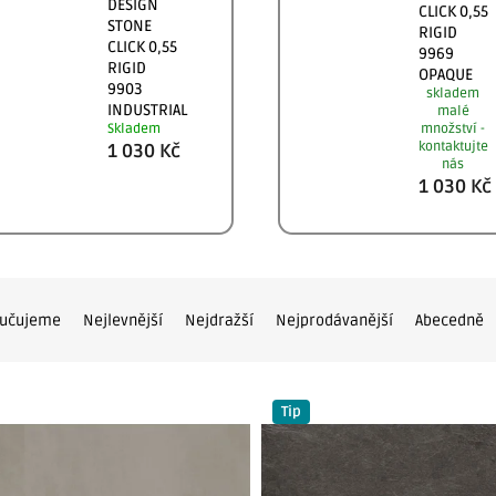
DESIGN
CLICK 0,55
STONE
RIGID
CLICK 0,55
9969
RIGID
OPAQUE
9903
skladem
INDUSTRIAL
malé
Skladem
množství -
kontaktujte
1 030 Kč
nás
1 030 Kč
učujeme
Nejlevnější
Nejdražší
Nejprodávanější
Abecedně
Tip