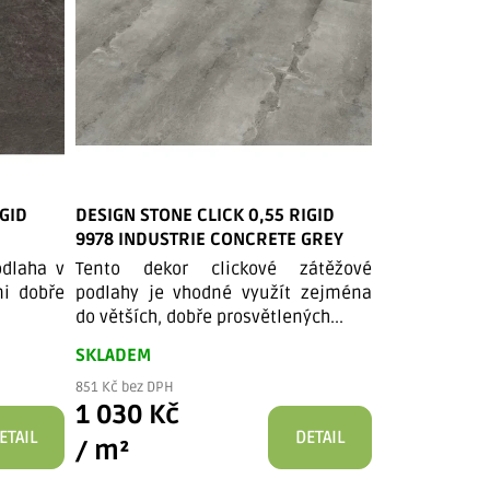
IGID
DESIGN STONE CLICK 0,55 RIGID
9978 INDUSTRIE CONCRETE GREY
odlaha v
Tento dekor clickové zátěžové
mi dobře
podlahy je vhodné využít zejména
do větších, dobře prosvětlených...
SKLADEM
851 Kč bez DPH
1 030 Kč
ETAIL
DETAIL
/ m²