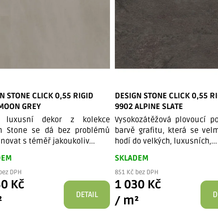
N STONE CLICK 0,55 RIGID
DESIGN STONE CLICK 0,55 R
 MOON GREY
9902 ALPINE SLATE
o luxusní dekor z kolekce
Vysokozátěžová plovoucí p
n Stone se dá bez problémů
barvě grafitu, která se vel
ovat s téměř jakoukoliv...
hodí do velkých, luxusních,...
DEM
SKLADEM
bez DPH
851 Kč bez DPH
30 Kč
1 030 Kč
DETAIL
D
²
/ m²