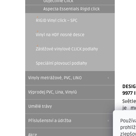
Objectline Click
Aspecta Essentials Rigid click
RIGID Vinyl click – SPC
Vinyl na HDF nosné desce
Zátěžové vinylové CLICK podlahy
Speciální plovoucí podlahy
Vinyly metrážové, PVC, LINO
DESIG
Výprodej PVC, Lina, Vinylů
9977 
Světl
Umělé trávy
je mo
zejmé
Použív
Příslušenství a údržba
SKLAD
prohlí
KONTA
zlepšo
Akce