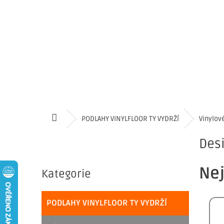
Přejít
na
obsah
NÁKUPNÍ
Prázdný košík
KOŠÍK
VINYLOVÉ PODLAHY LEPENÉ
VINYLOVÉ PODL
Domů
PODLAHY VINYLFLOOR TY VYDRŽÍ
Vinylov
P
Desi
o
Přeskočit
s
Nej
kategorie
Kategorie
t
r
PODLAHY VINYLFLOOR TY VYDRŽÍ