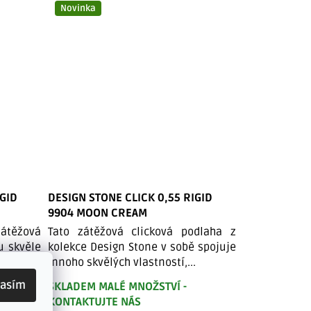
Novinka
IGID
DESIGN STONE CLICK 0,55 RIGID
9904 MOON CREAM
átěžová
Tato zátěžová clicková podlaha z
u skvěle
kolekce Design Stone v sobě spojuje
rní...
mnoho skvělých vlastností,...
lasím
SKLADEM MALÉ MNOŽSTVÍ -
KONTAKTUJTE NÁS