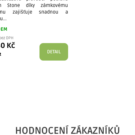
gn Stone díky zámkovému
ému zajišťuje snadnou a
u...
DEM
bez DPH
30 Kč
DETAIL
²
O
v
l
á
d
HODNOCENÍ ZÁKAZNÍKŮ
a