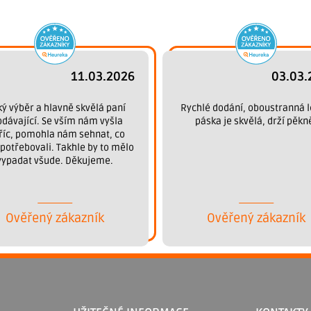
c
í
p
r
v
11.03.2026
03.03.
k
y
ký výběr a hlavně skvělá paní
Rychlé dodání, oboustranná l
odávající. Se vším nám vyšla
páska je skvělá, drží pěkn
v
říc, pomohla nám sehnat, co
ý
potřebovali. Takhle by to mělo
p
vypadat všude. Děkujeme.
i
s
u
Ověřený zákazník
Ověřený zákazník