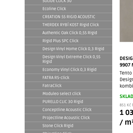
SOLIDE CLICK 30
i
p
Ecoline Click
s
r
CREATION 55 RIGID ACOUSTIC
p
THERDEX RYBÍ KOST Rigid Click
o
Authentic Oak Click 0,55 Rigid
r
d
Rigid Plus SPC Click
o
u
Design Vinyl Home Click 0,3 Rigid
d
Design Vinyl Extreme Click 0,55
k
DESIG
Rigid
9907
u
t
Economy Vinyl Click 0,3 Rigid
Tent
k
FATRA RS-click
ů
Desig
kombin
t
FatraClick
Moduleo select click
SKLA
ů
PURELLO CLIC 30 Rigid
851 Kč 
Conceptline Acoustic Click
1 0
Projectline Acoustic Click
/ m
Stone Click Rigid