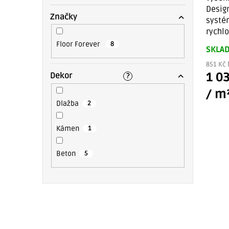
Desi
Značky
syst
rychlo
Floor Forever
8
SKLA
851 Kč 
1 0
Dekor
?
/ m
Dlažba
2
Kámen
1
Beton
5