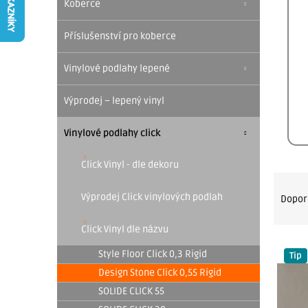
a
Koberce
n
Příslušenství pro koberce
n
í
Vinylové podlahy lepené
p
Výprodej – lepený vinyl
a
Vinylové podlahy click
n
e
Click Vinyl - dle dekoru
Ř
l
Výprodej Click vinylových podlah
Dopor
a
z
Click Vinyl dle názvu
V
e
Style Floor Click 0,3 Rigid
Tip
ý
n
Design Stone Click 0,55 Rigid
p
SOLIDE CLICK 55
í