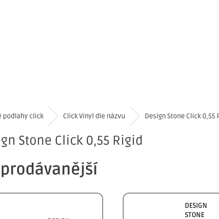
AHY CLICK
VINYLY METRÁŽOVÉ, PVC, LINO
KOBERCE
é podlahy click
Click Vinyl dle názvu
Design Stone Click 0,55 
gn Stone Click 0,55 Rigid
prodávanější
DESIGN
STONE