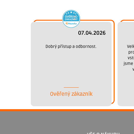
07.04.2026
Dobrý přístup a odbornost.
Vel
pr
vst
jsme 
Ověřený zákazník
Z
á