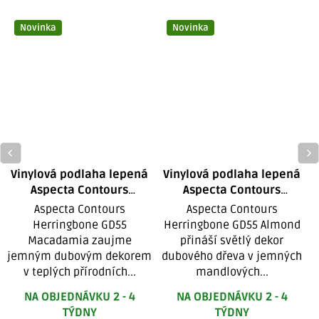
Novinka
Novinka
Vinylová podlaha lepená
Vinylová podlaha lepená
Aspecta Contours
Aspecta Contours
Herringbone GD55
Herringbone GD55
Aspecta Contours
Aspecta Contours
Macadamia
Almond
Herringbone GD55
Herringbone GD55 Almond
Macadamia zaujme
přináší světlý dekor
jemným dubovým dekorem
dubového dřeva v jemných
v teplých přírodních...
mandlových...
NA OBJEDNÁVKU 2 - 4
NA OBJEDNÁVKU 2 - 4
TÝDNY
TÝDNY