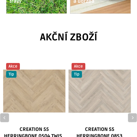
trávy
a údržba
AKČNÍ ZBOŽÍ
Akce
Akce
Tip
Tip
CREATION 55
CREATION 55
HERRINGBONE 0504 TWIST
HERRINGBONE 0853