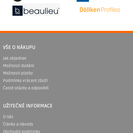
Z
á
VŠE O NÁKUPU
p
Jak objednat
a
Možnosti dodání
t
Možnosti platby
í
Podmínky vrácení zboží
Časté otázky a odpovědi
UŽITEČNÉ INFORMACE
O nás
Články a návody
Obchodní podmínky