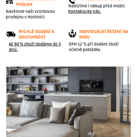
r
PODLAH
Nabízíme i nákup před mobil.
é
Navštivte naši vzorkovou
Kontaktujte nás.
prodejnu v Hostivici.
v
y
RYCHLÉ DODÁNÍ A
INDIVIDUÁLNÍ ŘEŠENÍ NA
d
DOSTUPNOST
MÍRU
r
Až 90 % zboží dodáme do 3
DPH 12 % při dodání zboží
dnů.
včetně pokládky.
ž
í