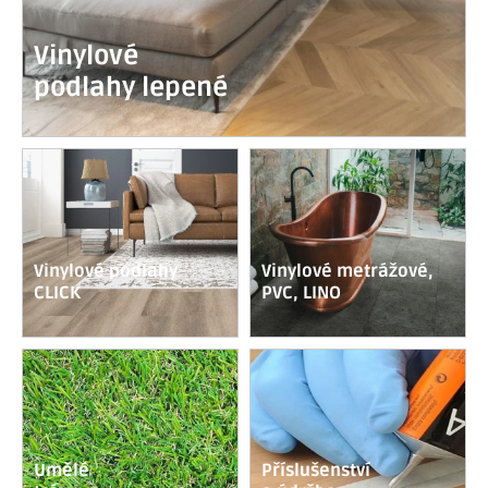
Vinylové
podlahy lepené
Vinylové podlahy
Vinylové metrážové,
CLICK
PVC, LINO
Umělé
Příslušenství