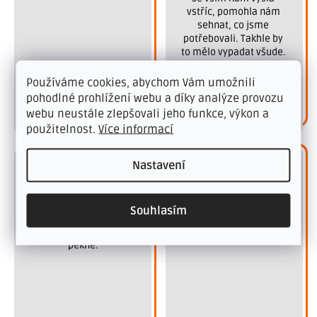
vstříc, pomohla nám 
sehnat, co jsme 
potřebovali. Takhle by 
to mělo vypadat všude. 
Děkujeme.
Používáme cookies, abychom Vám umožnili
pohodlné prohlížení webu a díky analýze provozu
Ověřený zákazník
Ověřený zákazník
webu neustále zlepšovali jeho funkce, výkon a
použitelnost.
Více informací
Nastavení
03.03.2026
24.09.2025
 Rychlé dodání, 
 Dobrá komunikace, 
Souhlasím
oboustranná lepící 
doprava dle domluvy, 
páska je skvělá, drží 
dobré rady k nákupu
pěkně.