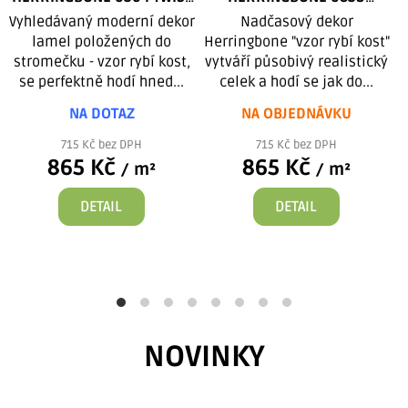
lepená
BOSTONIAN OAK BEIGE
Vyhledávaný moderní dekor
Nadčasový dekor
lepená
lamel položených do
Herringbone "vzor rybí kost"
stromečku - vzor rybí kost,
vytváří působivý realistický
se perfektně hodí hned...
celek a hodí se jak do...
NA DOTAZ
NA OBJEDNÁVKU
715 Kč bez DPH
715 Kč bez DPH
865 Kč
865 Kč
/ m²
/ m²
DETAIL
DETAIL
NOVINKY