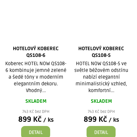
HOTELOVÝ KOBEREC
HOTELOVÝ KOBEREC
QS108-6
QS108-5
Koberec HOTEL NOW QS108-
HOTEL NOW QS108-5 ve
6 kombinuje jemné zelené
světle béžovém odstínu
a šedé tóny v moderním
nabízí elegantní
elegantním dekoru.
minimalistický vzhled,
Vhodný...
komfortní...
SKLADEM
SKLADEM
743 Kč bez DPH
743 Kč bez DPH
899 Kč
899 Kč
/ ks
/ ks
DETAIL
DETAIL