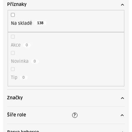
o
Příznaky
d
u
Na skladě
138
k
t
ů
Akce
0
Novinka
0
Tip
0
Značky
Šíře role
?