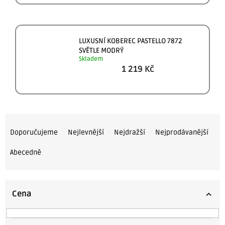
LUXUSNÍ KOBEREC PASTELLO 7872
SVĚTLE MODRÝ
Skladem
1 219 Kč
Ř
a
Doporučujeme
Nejlevnější
Nejdražší
Nejprodávanější
z
Abecedně
e
n
í
Cena
p
r