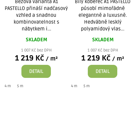
Béžová varianta A1
Bílý koberec A1 PASTELLO
PASTELLO přináší nadčasový
působí mimořádně
vzhled a snadnou
elegantně a luxusně.
kombinovatelnost s
Hedvábně lesklý
nábytkem i...
polyamidový vlas...
SKLADEM
SKLADEM
1 007 Kč bez DPH
1 007 Kč bez DPH
1 219 Kč
1 219 Kč
/ m²
/ m²
DETAIL
DETAIL
4 m
5 m
4 m
5 m