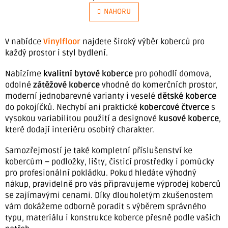
á
v
n
NAHORU
l
k
á
o
v
d
V nabídce
Vinylfloor
najdete široký výběr koberců pro
á
každý prostor i styl bydlení.
a
n
í
c
Nabízíme
kvalitní bytové koberce
pro pohodlí domova,
í
odolné
zátěžové koberce
vhodné do komerčních prostor,
p
moderní jednobarevné varianty i veselé
dětské koberce
r
do pokojíčků. Nechybí ani praktické
kobercové čtverce
s
v
vysokou variabilitou použití a designové
kusové koberce
,
k
které dodají interiéru osobitý charakter.
y
Samozřejmostí je také kompletní příslušenství ke
v
kobercům – podložky, lišty, čisticí prostředky i pomůcky
ý
pro profesionální pokládku. Pokud hledáte výhodný
p
nákup, pravidelně pro vás připravujeme výprodej koberců
i
se zajímavými cenami. Díky dlouholetým zkušenostem
s
vám dokážeme odborně poradit s výběrem správného
u
typu, materiálu i konstrukce koberce přesně podle vašich