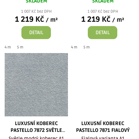
SKLADEM
SKLADEM
1 007 Kč bez DPH
1 007 Kč bez DPH
1 219 Kč
1 219 Kč
/ m²
/ m²
DETAIL
DETAIL
4 m
5 m
4 m
5 m
LUXUSNÍ KOBEREC
LUXUSNÍ KOBEREC
PASTELLO 7872 SVĚTLE
PASTELLO 7871 FIALOVÝ
MODRÝ
Světle modrý koberec A1
Fialová varianta A1