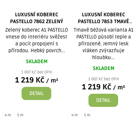
LUXUSNÍ KOBEREC
LUXUSNÍ KOBEREC
PASTELLO 7862 ZELENÝ
PASTELLO 7853 TMAVĚ
BÉŽOVÝ
Zelený koberec A1 PASTELLO
Tmavě béžová varianta A1
vnese do interiéru svěžest
PASTELLO působí teple a
a pocit propojení s
přirozeně. Jemný lesk
přírodou. Hebký povrch...
vláken zvýrazňuje
hloubku...
SKLADEM
SKLADEM
1 007 Kč bez DPH
1 219 Kč
1 007 Kč bez DPH
/ m²
1 219 Kč
/ m²
DETAIL
DETAIL
4 m
5 m
4 m
5 m