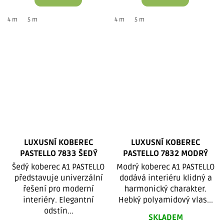
4 m
5 m
4 m
5 m
LUXUSNÍ KOBEREC
LUXUSNÍ KOBEREC
PASTELLO 7833 ŠEDÝ
PASTELLO 7832 MODRÝ
Šedý koberec A1 PASTELLO
Modrý koberec A1 PASTELLO
představuje univerzální
dodává interiéru klidný a
řešení pro moderní
harmonický charakter.
interiéry. Elegantní
Hebký polyamidový vlas...
odstín...
SKLADEM