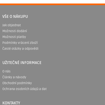
Z
á
VŠE O NÁKUPU
p
Jak objednat
a
Možnosti dodání
t
Možnosti platby
í
Podmínky vrácení zboží
Časté otázky a odpovědi
UŽITEČNÉ INFORMACE
O nás
Články a návody
Obchodní podmínky
Ochrana osobních údajů a dat
KONTAKTY