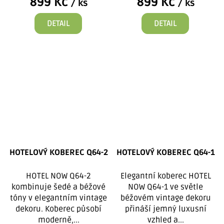
899 Kč
899 Kč
/ ks
/ ks
DETAIL
DETAIL
HOTELOVÝ KOBEREC Q64-2
HOTELOVÝ KOBEREC Q64-1
HOTEL NOW Q64-2
Elegantní koberec HOTEL
kombinuje šedé a béžové
NOW Q64-1 ve světle
tóny v elegantním vintage
béžovém vintage dekoru
dekoru. Koberec působí
přináší jemný luxusní
moderně,...
vzhled a...