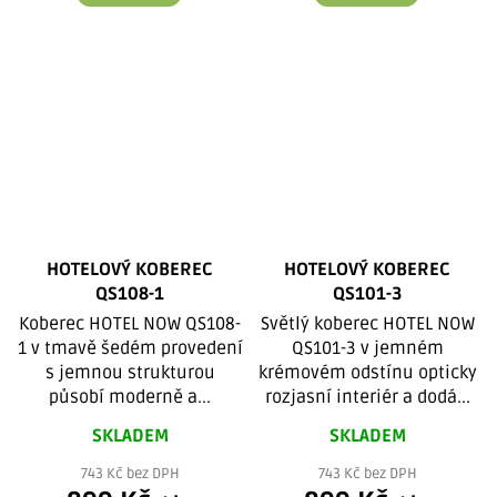
HOTELOVÝ KOBEREC
HOTELOVÝ KOBEREC
QS108-1
QS101-3
Koberec HOTEL NOW QS108-
Světlý koberec HOTEL NOW
1 v tmavě šedém provedení
QS101-3 v jemném
s jemnou strukturou
krémovém odstínu opticky
působí moderně a...
rozjasní interiér a dodá...
SKLADEM
SKLADEM
743 Kč bez DPH
743 Kč bez DPH