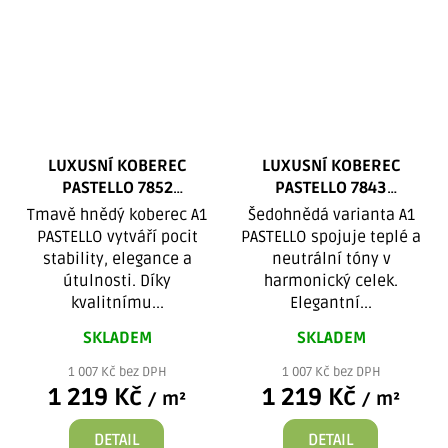
LUXUSNÍ KOBEREC
LUXUSNÍ KOBEREC
PASTELLO 7852
PASTELLO 7843
TMAVĚHNĚDÁ
ŠEDOHNĚDÝ
Tmavě hnědý koberec A1
Šedohnědá varianta A1
PASTELLO vytváří pocit
PASTELLO spojuje teplé a
stability, elegance a
neutrální tóny v
útulnosti. Díky
harmonický celek.
kvalitnímu...
Elegantní...
SKLADEM
SKLADEM
1 007 Kč bez DPH
1 007 Kč bez DPH
1 219 Kč
1 219 Kč
/ m²
/ m²
DETAIL
DETAIL