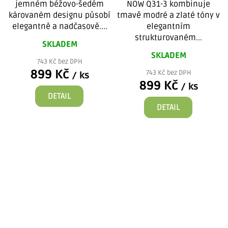
jemném béžovo-šedém
NOW Q31-3 kombinuje
károvaném designu působí
tmavě modré a zlaté tóny v
elegantně a nadčasově....
elegantním
strukturovaném...
SKLADEM
SKLADEM
743 Kč bez DPH
899 Kč
743 Kč bez DPH
/ ks
899 Kč
/ ks
DETAIL
DETAIL