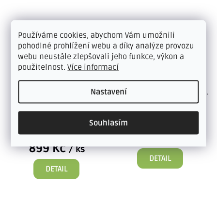
Používáme cookies, abychom Vám umožnili
HOTELOVÝ KOBEREC
HOTELOVÝ KOBEREC
pohodlné prohlížení webu a díky analýze provozu
QS114-4
QS110-2
webu neustále zlepšovali jeho funkce, výkon a
HOTEL NOW QS114-4
Minimalistický koberec
použitelnost.
Více informací
zaujme originálním
HOTEL NOW QS110-2 ve
béžovo-modrým
světle šedém odstínu
Nastavení
melírovaným dekorem,
působí čistě, elegantně a...
který dodává prostoru...
SKLADEM
SKLADEM
Souhlasím
743 Kč bez DPH
899 Kč
743 Kč bez DPH
/ ks
899 Kč
/ ks
DETAIL
DETAIL