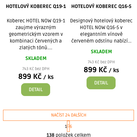
HOTELOVÝ KOBEREC Q19-1
HOTELOVÝ KOBEREC Q16-5
Koberec HOTEL NOW Q19-1
Designový hotelový koberec
zaujme výrazným
HOTEL NOW Q16-5 v
geometrickým vzorem v
elegantním vínově
kombinaci červených a
červeném odstínu nabízí...
zlatých tónů....
SKLADEM
SKLADEM
743 Kč bez DPH
899 Kč
743 Kč bez DPH
/ ks
899 Kč
/ ks
DETAIL
DETAIL
NAČÍST 24 DALŠÍCH
S
1
6
t
O
r
138
položek celkem