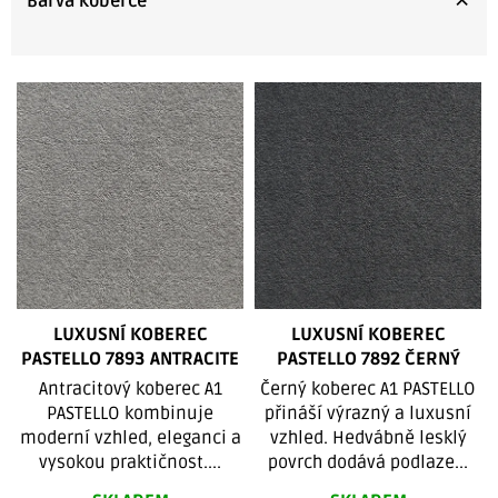
Barva koberce
V
ý
p
i
s
p
r
o
d
LUXUSNÍ KOBEREC
LUXUSNÍ KOBEREC
u
PASTELLO 7893 ANTRACITE
PASTELLO 7892 ČERNÝ
k
Antracitový koberec A1
Černý koberec A1 PASTELLO
PASTELLO kombinuje
přináší výrazný a luxusní
t
moderní vzhled, eleganci a
vzhled. Hedvábně lesklý
ů
vysokou praktičnost....
povrch dodává podlaze...