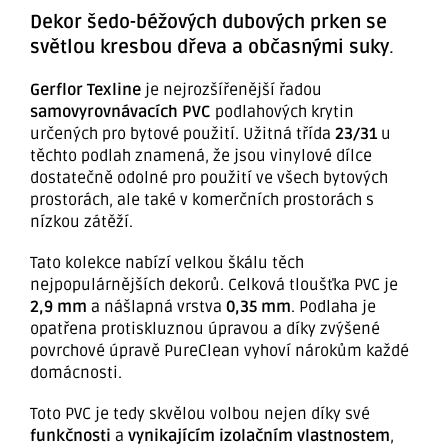
Dekor šedo-béžových dubových prken se
světlou kresbou dřeva a občasnými suky
.
Gerflor Texline
je nejrozšířenější řadou
samovyrovnávacích PVC
podlahových krytin
určených pro bytové použití. Užitná třída
23/31
u
těchto podlah znamená, že jsou vinylové dílce
dostatečně odolné pro použití ve všech bytových
prostorách, ale také v komerčních prostorách s
nízkou zátěží.
Tato kolekce nabízí velkou škálu těch
nejpopulárnějších dekorů. Celková tloušťka PVC je
2,9 mm
a nášlapná vrstva
0,35
mm
. Podlaha je
opatřena protiskluznou úpravou a díky zvýšené
povrchové úpravě PureClean vyhoví nárokům každé
domácnosti.
Toto PVC je tedy skvělou volbou nejen díky své
funkčnosti
a
vynikajícím izolačním vlastnostem
,