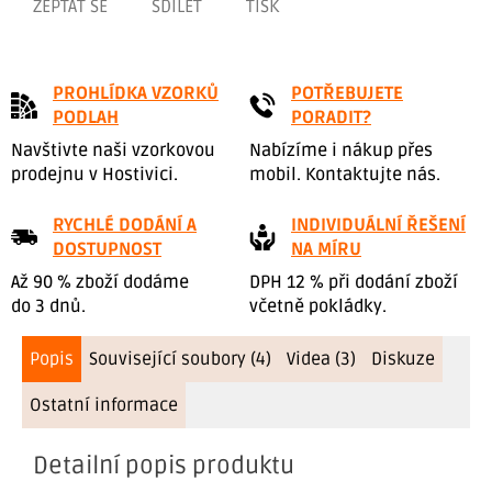
ZEPTAT SE
SDÍLET
TISK
PROHLÍDKA VZORKŮ
POTŘEBUJETE
PODLAH
PORADIT?
Navštivte naši vzorkovou
Nabízíme i nákup přes
prodejnu v Hostivici.
mobil. Kontaktujte nás.
RYCHLÉ DODÁNÍ A
INDIVIDUÁLNÍ ŘEŠENÍ
DOSTUPNOST
NA MÍRU
Až 90 % zboží dodáme
DPH 12 % při dodání zboží
do 3 dnů.
včetně pokládky.
Popis
Související soubory (4)
Videa (3)
Diskuze
Ostatní informace
Detailní popis produktu