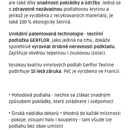
ale také díky
snadnosti pokládky a údržby
. Jedná se
o
zdravotně nezávadnou
podlahovou krytinu a
jelikož je vyráběna z recyklovaných materiálů, je
také 100 % ekologicky šetrná.
Unikátní patentovaná technologie
-
textilní
podložka GERFLOR
, jako jediná na trhu, dokáže
spolehlivě
vyrovnat drobné nerovnosti podkladu
.
Zajišťuje skvělou tepelnou i zvukovou izolaci.
Vysokou kvalitu vinylových podlah Gerflor Texline
podtrhuje
15 letá záruka
. PVC je vyrobeno ve Francii.
• Pohodová podlaha - nechte se zlákat snadným
způsobem pokládky, který zvládnete i svépomocí
• Široká nabídka dekorů • Vhodná do každé místnosti
- pokoje, vstupní haly i koupelny - tam všude lze
podlahu bez obav umístit