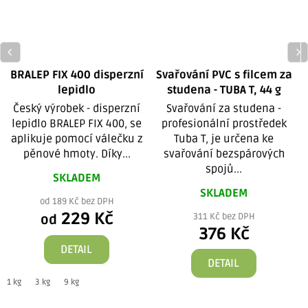
BRALEP FIX 400 disperzní
Svařování PVC s filcem za
lepidlo
studena - TUBA T, 44 g
Český výrobek - disperzní
Svařování za studena -
lepidlo BRALEP FIX 400, se
profesionální prostředek
aplikuje pomocí válečku z
Tuba T, je určena ke
pěnové hmoty. Díky...
svařování bezspárových
spojů...
SKLADEM
SKLADEM
od 189 Kč bez DPH
229 Kč
311 Kč bez DPH
od
376 Kč
DETAIL
DETAIL
1 kg
3 kg
9 kg