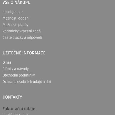
VŠE O NÁKUPU
p
Jak objednat
a
Možnosti dodání
t
Možnosti platby
í
Podmínky vrácení zboží
Časté otázky a odpovědi
UŽITEČNÉ INFORMACE
O nás
Články a návody
Obchodní podmínky
Ochrana osobních údajů a dat
KONTAKTY
Fakturační údaje
Vinylfloor s. r. o.