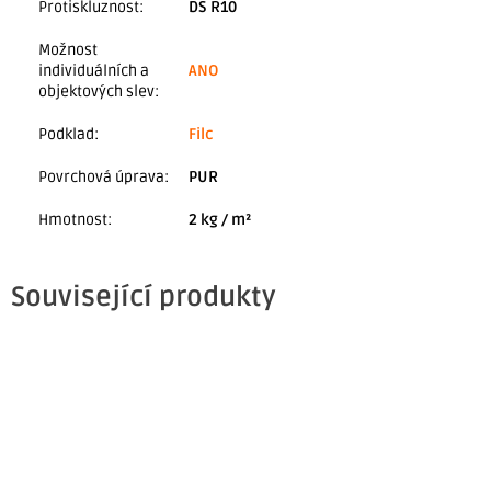
Protiskluznost
:
DS R10
Možnost
individuálních a
ANO
objektových slev
:
Podklad
:
Filc
Povrchová úprava
:
PUR
Hmotnost
:
2 kg / m²
Související produkty