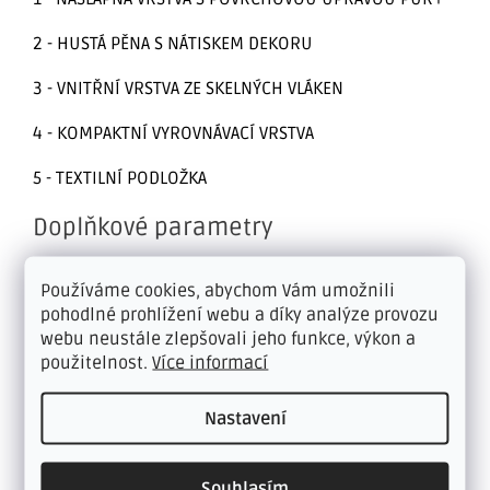
2 - HUSTÁ PĚNA S NÁTISKEM DEKORU
3 - VNITŘNÍ VRSTVA ZE SKELNÝCH VLÁKEN
4 - KOMPAKTNÍ VYROVNÁVACÍ VRSTVA
5 - TEXTILNÍ PODLOŽKA
Doplňkové parametry
KVALITNÍ METRÁŽOVÉ VINYLOVÉ PVC
Používáme cookies, abychom Vám umožnili
Kategorie
:
PODLAHY V ŠIROKÉ NABÍDCE
pohodlné prohlížení webu a díky analýze provozu
webu neustále zlepšovali jeho funkce, výkon a
Záruka
:
15 let
použitelnost.
Více informací
Odstín
:
Šedé dřevo
Nastavení
Šíře role
:
2, 3, 4 m
31 - pro všechny bytové prostory a
Souhlasím