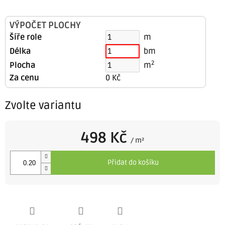
VÝPOČET PLOCHY
Šíře role
m
Délka
bm
2
Plocha
m
Za cenu
0 Kč
Zvolte variantu
498 Kč
/ m²
Měrná
cena:
Přidat do košíku