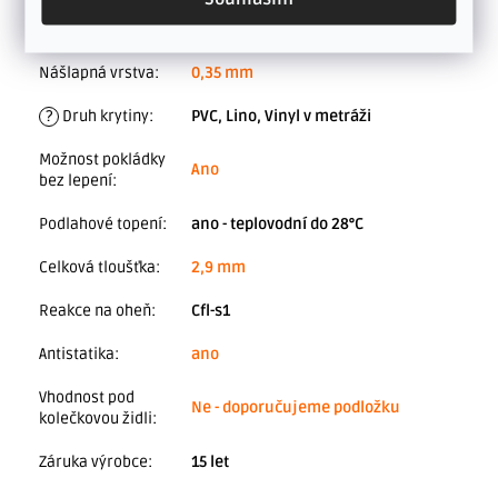
Třída zátěže
:
pro komerční prostory s mírným
zatížením
Nášlapná vrstva
:
0,35 mm
?
Druh krytiny
:
PVC, Lino, Vinyl v metráži
Možnost pokládky
Ano
bez lepení
:
Podlahové topení
:
ano - teplovodní do 28°C
Celková tloušťka
:
2,9 mm
Reakce na oheň
:
Cfl-s1
Antistatika
:
ano
Vhodnost pod
Ne - doporučujeme podložku
kolečkovou židli
:
Záruka výrobce
:
15 let