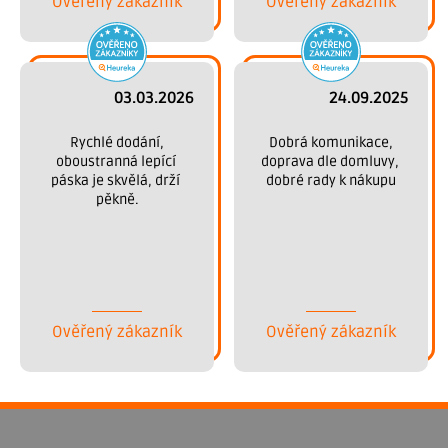
Ověřený zákazník
Ověřený zákazník
03.03.2026
24.09.2025
 Rychlé dodání, 
 Dobrá komunikace, 
oboustranná lepící 
doprava dle domluvy, 
páska je skvělá, drží 
dobré rady k nákupu
pěkně.
Ověřený zákazník
Ověřený zákazník
Z
á