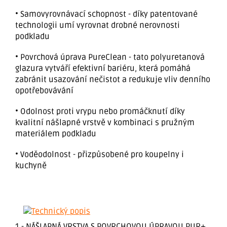
• Samovyrovnávací schopnost - díky patentované
technologii umí vyrovnat drobné nerovnosti
podkladu
• Povrchová úprava PureClean - tato polyuretanová
glazura vytváří efektivní bariéru, která pomáhá
zabránit usazování nečistot a redukuje vliv denního
opotřebovávání
• Odolnost proti vrypu nebo promáčknutí díky
kvalitní nášlapné vrstvě v kombinaci s pružným
materiálem podkladu
• Voděodolnost - přizpůsobené pro koupelny i
kuchyně
1 - NÁŠLAPNÁ VRSTVA S POVRCHOVOU ÚPRAVOU PUR+