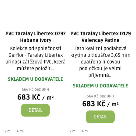
PVC Taralay Libertex 0797
PVC Taralay Libertex 0179
Habana Ivory
Valencay Patine
Kolekce od společnosti
Tato kvalitní podlahová
Gerflor - Taralay Libertex
krytina o tloušťce 3,65 mm
přináší zátěžová PVC, která
opatřená filcovou
můžete položit...
podložkou je velmi
příjemná...
SKLADEM U DODAVATELE
SKLADEM U DODAVATELE
564 Kč bez DPH
683 Kč
564 Kč bez DPH
/ m²
683 Kč
/ m²
DETAIL
DETAIL
2 m
4 m
2 m
4 m