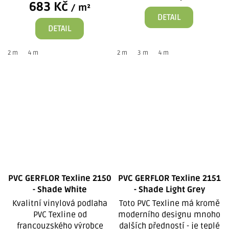
683 Kč
/ m²
DETAIL
DETAIL
2 m
4 m
2 m
3 m
4 m
PVC GERFLOR Texline 2150
PVC GERFLOR Texline 2151
- Shade White
- Shade Light Grey
Kvalitní vinylová podlaha
Toto PVC Texline má kromě
PVC Texline od
moderního designu mnoho
francouzského výrobce
dalších předností - je teplé