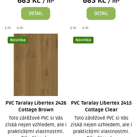
683 Kč
683 Kč
/ m²
/ m²
DETAIL
DETAIL
2 m
4 m
2 m
4 m
Novinka
Novinka
PVC Taralay Libertex 2426
PVC Taralay Libertex 2415
Cottage Brown
Cottage Clear
Toto zátěžové PVC si Vás
Toto zátěžové PVC si Vás
získá nejen vzhledem, ale i
získá nejen vzhledem, ale i
praktickými vlastnostmi.
praktickými vlastnostmi.