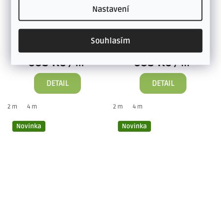
podložkou je velmi
opatřena filcovou
Nastavení
příjemná...
podložkou, díky...
SKLADEM U DODAVATELE
SKLADEM U DODAVATELE
Souhlasím
564 Kč bez DPH
564 Kč bez DPH
683 Kč
683 Kč
/ m²
/ m²
DETAIL
DETAIL
2 m
4 m
2 m
4 m
Novinka
Novinka