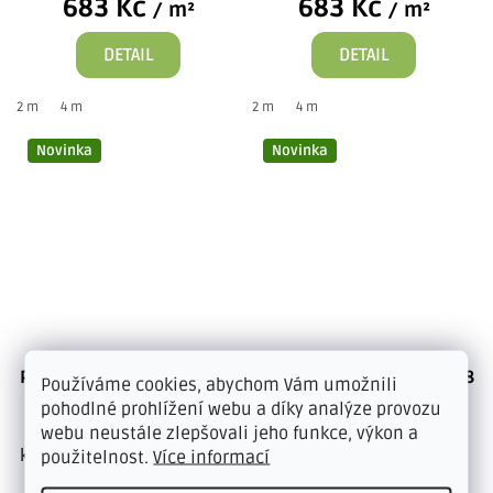
683 Kč
683 Kč
/ m²
/ m²
DETAIL
DETAIL
2 m
4 m
2 m
4 m
Novinka
Novinka
PVC Taralay Libertex 2219
PVC Taralay Libertex 2218
Používáme cookies, abychom Vám umožnili
Rough Chocolate
Rough Taupe
pohodlné prohlížení webu a díky analýze provozu
Tato kvalitní podlahová
Tato kvalitní podlahová
webu neustále zlepšovali jeho funkce, výkon a
krytina o tloušťce 3,65 mm
krytina o úctyhodné
použitelnost.
Více informací
opatřená filcovou
tloušťce 3,65 mm je