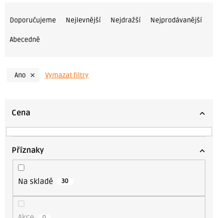
Ř
a
Doporučujeme
Nejlevnější
Nejdražší
Nejprodávanější
z
Abecedně
e
n
í
Ano
Vymazat filtry
p
r
o
Cena
d
u
k
Příznaky
t
ů
Na skladě
30
Akce
0