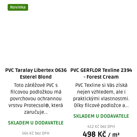
Novinka
PVC Taralay Libertex 0636
PVC GERFLOR Texline 2394
Esterel Blond
- Forest Cream
Toto zátěžové PVC s
PVC Texline si Vás získá
filcovou podložkou má
nejen vzhledem, ale i
povrchovou ochrannou
praktickými vlastnostmi.
vrstvu Protecsol®, která
Díky filcové podložce a...
zaručuje...
SKLADEM U DODAVATELE
SKLADEM U DODAVATELE
412 Kč bez DPH
498 Kč
564 Kč bez DPH
/ m²