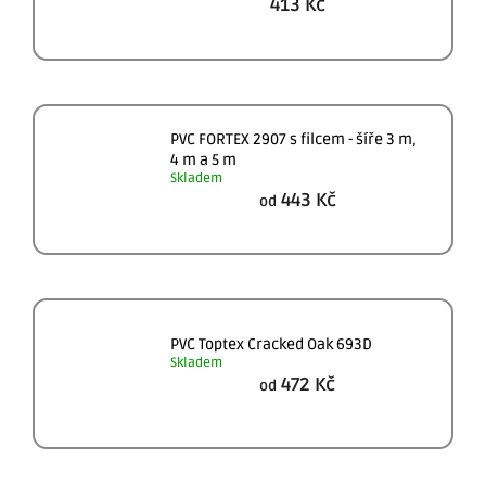
413 Kč
PVC FORTEX 2907 s filcem - šíře 3 m,
4 m a 5 m
Skladem
443 Kč
od
PVC Toptex Cracked Oak 693D
Skladem
472 Kč
od