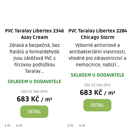
PVC Taralay Libertex 2346
PVC Taralay Libertex 2284
Azay Cream
Chicago Storm
Zdravá a bezpečná, bez
Výborné antivirové a
ftalátů a formaldehydů
antibakteriální vlastnosti,
jsou zátěžová PVC s
vhodné pro zdravotnictví a
filcovou podložkou
nemocnice, nabízí...
Taralay...
SKLADEM U DODAVATELE
SKLADEM U DODAVATELE
564 Kč bez DPH
683 Kč
564 Kč bez DPH
/ m²
683 Kč
/ m²
DETAIL
DETAIL
2 m
4 m
2 m
4 m