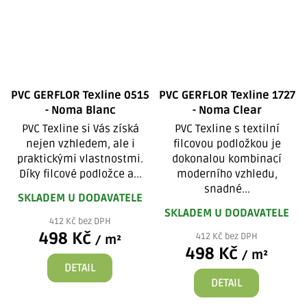
PVC GERFLOR Texline 0515
PVC GERFLOR Texline 1727
- Noma Blanc
- Noma Clear
PVC Texline si Vás získá
PVC Texline s textilní
nejen vzhledem, ale i
filcovou podložkou je
praktickými vlastnostmi.
dokonalou kombinací
Díky filcové podložce a...
moderního vzhledu,
snadné...
SKLADEM U DODAVATELE
SKLADEM U DODAVATELE
412 Kč bez DPH
498 Kč
412 Kč bez DPH
/ m²
498 Kč
/ m²
DETAIL
DETAIL