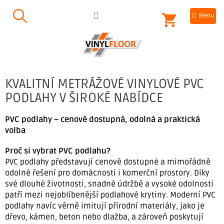
Přejít
NÁKUPNÍ
na
obsah
KOŠÍK
KVALITNÍ METRÁŽOVÉ VINYLOVÉ PVC
PODLAHY V ŠIROKÉ NABÍDCE
PVC podlahy – cenově dostupná, odolná a praktická
volba
Proč si vybrat PVC podlahu?
PVC podlahy představují cenově dostupné a mimořádně
odolné řešení pro domácnosti i komerční prostory. Díky
své dlouhé životnosti, snadné údržbě a vysoké odolnosti
patří mezi nejoblíbenější podlahové krytiny. Moderní PVC
podlahy navíc věrně imitují přírodní materiály, jako je
dřevo, kámen, beton nebo dlažba, a zároveň poskytují