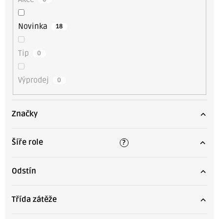
Novinka
18
Tip
0
Výprodej
0
Značky
Šíře role
?
Odstín
Třída zátěže