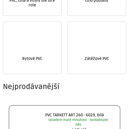
PVC, Lina a Vinyly dle šíře
Lino podlahy
role
Bytové PVC
Zátěžové PVC
Nejprodávanější
PVC TARKETT ART 260 - 6029, bílá
skladem malé množství - kontaktujte
nás