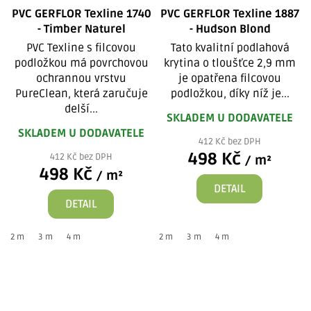
PVC GERFLOR Texline 1740
PVC GERFLOR Texline 1887
- Timber Naturel
- Hudson Blond
PVC Texline s filcovou
Tato kvalitní podlahová
podložkou má povrchovou
krytina o tloušťce 2,9 mm
ochrannou vrstvu
je opatřena filcovou
PureClean, která zaručuje
podložkou, díky níž je...
delší...
SKLADEM U DODAVATELE
SKLADEM U DODAVATELE
412 Kč bez DPH
498 Kč
412 Kč bez DPH
/ m²
498 Kč
/ m²
DETAIL
DETAIL
2 m
3 m
4 m
2 m
3 m
4 m