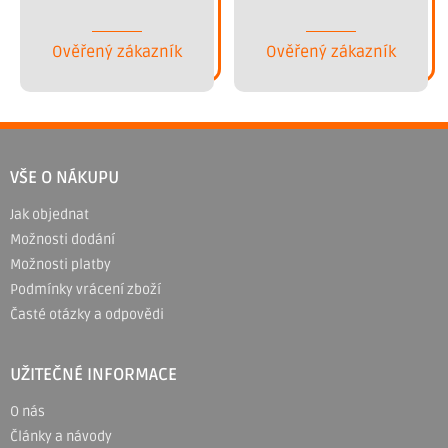
Ověřený zákazník
Ověřený zákazník
Z
á
VŠE O NÁKUPU
p
Jak objednat
a
Možnosti dodání
t
Možnosti platby
í
Podmínky vrácení zboží
Časté otázky a odpovědi
UŽITEČNÉ INFORMACE
O nás
Články a návody