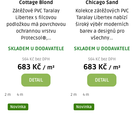
Cottage Blond
Chicago Sand
Zátěžové PVC Taralay
Kolekce zátěžových PVC
Libertex s filcovou
Taralay Libertex nabízí
podložkou má povrchovou
široký výběr moderních
ochrannou vrstvu
barev a designů pro
Protecsol®,...
všechny...
SKLADEM U DODAVATELE
SKLADEM U DODAVATELE
564 Kč bez DPH
564 Kč bez DPH
683 Kč
683 Kč
/ m²
/ m²
DETAIL
DETAIL
2 m
4 m
2 m
4 m
Novinka
Novinka