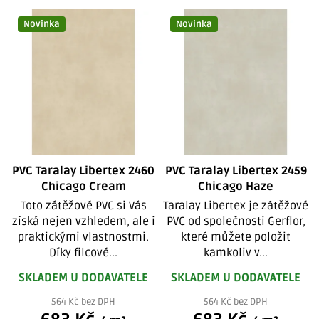
V
Novinka
Novinka
ý
p
i
s
p
r
o
d
PVC Taralay Libertex 2460
PVC Taralay Libertex 2459
u
Chicago Cream
Chicago Haze
k
Toto zátěžové PVC si Vás
Taralay Libertex je zátěžové
získá nejen vzhledem, ale i
PVC od společnosti Gerflor,
t
praktickými vlastnostmi.
které můžete položit
ů
Díky filcové...
kamkoliv v...
SKLADEM U DODAVATELE
SKLADEM U DODAVATELE
564 Kč bez DPH
564 Kč bez DPH