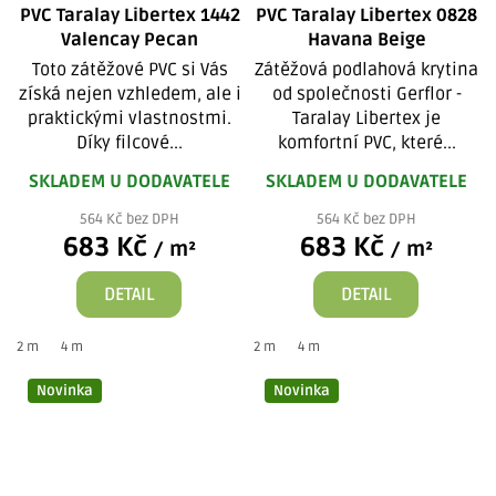
PVC Taralay Libertex 1442
PVC Taralay Libertex 0828
Valencay Pecan
Havana Beige
Toto zátěžové PVC si Vás
Zátěžová podlahová krytina
získá nejen vzhledem, ale i
od společnosti Gerflor -
praktickými vlastnostmi.
Taralay Libertex je
Díky filcové...
komfortní PVC, které...
SKLADEM U DODAVATELE
SKLADEM U DODAVATELE
564 Kč bez DPH
564 Kč bez DPH
683 Kč
683 Kč
/ m²
/ m²
DETAIL
DETAIL
2 m
4 m
2 m
4 m
Novinka
Novinka