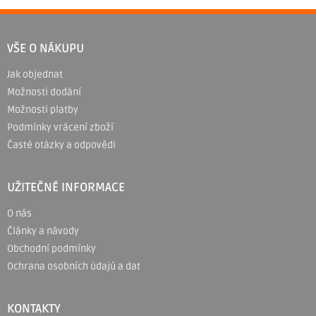
Z
á
VŠE O NÁKUPU
p
Jak objednat
a
Možnosti dodání
t
Možnosti platby
í
Podmínky vrácení zboží
Časté otázky a odpovědi
UŽITEČNÉ INFORMACE
O nás
Články a návody
Obchodní podmínky
Ochrana osobních údajů a dat
KONTAKTY