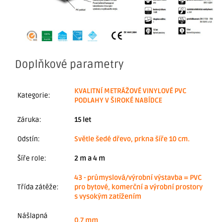
Doplňkové parametry
KVALITNÍ METRÁŽOVÉ VINYLOVÉ PVC
Kategorie
:
PODLAHY V ŠIROKÉ NABÍDCE
Záruka
:
15 let
Odstín
:
Světle šedé dřevo, prkna šíře 10 cm.
Šíře role
:
2 m a 4 m
43 - průmyslová/výrobní výstavba = PVC
Třída zátěže
:
pro bytové, komerční a výrobní prostory
s vysokým zatížením
Nášlapná
0,7 mm