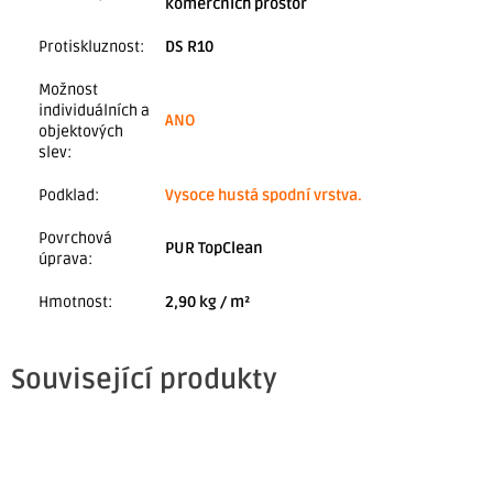
komerčních prostor
Protiskluznost
:
DS R10
Možnost
individuálních a
ANO
objektových
slev
:
Podklad
:
Vysoce hustá spodní vrstva.
Povrchová
PUR TopClean
úprava
:
Hmotnost
:
2,90 kg / m²
Související produkty