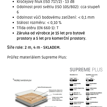
Kročejový hluk (ISO 717/2) - 13 dB
Odolnost proti světlu (ISO 105/B02): cca stupeň
6
Odolnost vůči bodovému zatížení: < 0,1 mm
Stálost rozměru: < 0,10 %
Třída otěru (EN 660-1): T
Záruka od výrobce je 15 let pro bytové
prostory a 5 let pro komerční prostory.
Šíře role: 2 m, 4 m - SKLADEM.
Průřez materiálem Supreme Plus: