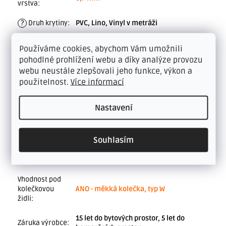
vrstva
:
?
Druh krytiny
:
PVC, Lino, Vinyl v metráži
Možnost
Celoplošně lepit. Bez lepení pouze v
Používáme cookies, abychom Vám umožnili
pokládky bez
bytových prostorách do 15 m².
pohodlné prohlížení webu a díky analýze provozu
lepení
:
webu neustále zlepšovali jeho funkce, výkon a
použitelnost.
Více informací
Podlahové
ano - teplovodní do 28°C
topení
:
Nastavení
Celková
2,5 mm
tloušťka
:
Souhlasím
Reakce na oheň
:
Cfl.S1
Antistatika
:
ano
Vhodnost pod
kolečkovou
ANO - měkká kolečka, typ W
židli
:
15 let do bytových prostor, 5 let do
Záruka výrobce
: