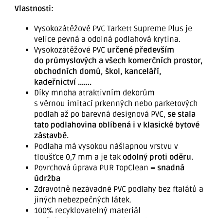
Vlastnosti:
Vysokozátěžové PVC Tarkett Supreme Plus je
velice pevná a odolná podlahová krytina.
Vysokozátěžové PVC
určené především
do průmyslových a všech komerčních prostor,
obchodních domů, škol, kanceláří,
kadeřnictví .......
Díky mnoha atraktivním dekorům
s věrnou imitací prkenných nebo parketových
podlah až po barevná designová PVC,
se stala
tato podlahovina oblíbená i v klasické bytové
zástavbě.
Podlaha má vysokou nášlapnou vrstvu v
tloušťce 0,7 mm a je tak
odolný proti oděru.
Povrchová úprava PUR TopClean =
snadná
údržba
Zdravotně nezávadné PVC podlahy bez ftalátů a
jiných nebezpečných látek.
100% recyklovatelný materiál