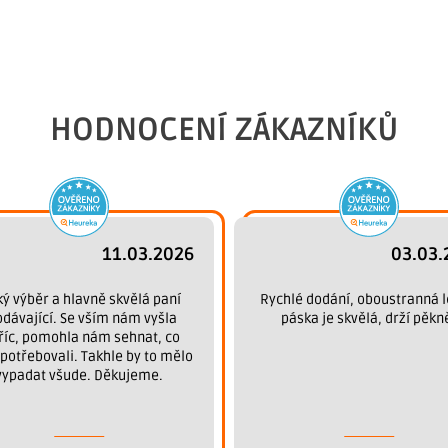
HODNOCENÍ ZÁKAZNÍKŮ
11.03.2026
03.03.
ký výběr a hlavně skvělá paní
Rychlé dodání, oboustranná l
odávající. Se vším nám vyšla
páska je skvělá, drží pěkn
říc, pomohla nám sehnat, co
potřebovali. Takhle by to mělo
vypadat všude. Děkujeme.