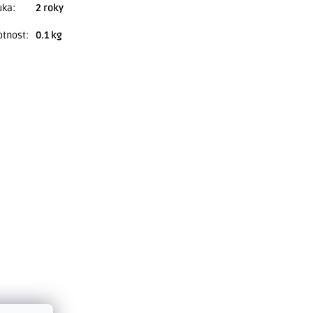
uka
:
2 roky
tnost
:
0.1 kg