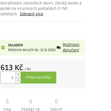
dstraňování zatvrdlých skvrn, zbytků barev a
epidel na vinylových podlahách či PVC
podlahách.
Zobrazit více
Možnosti
SKLADEM
Můžeme doručit do: 12.8.2026
doručení
613 Kč
/ ks
Měrná
Přidat do košíku
cena:
TISK
ZEPTAT SE
SDÍLET