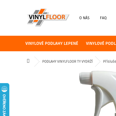
Přejít
na
obsah
O NÁS
FAQ
VINYLOVÉ PODLAHY LEPENÉ
VINYLOVÉ PODL
Domů
PODLAHY VINYLFLOOR TY VYDRŽÍ
Přísluš