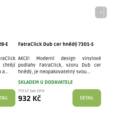
28-E
FatraClick Dub cer hnědý 7301-5
Vinylová pod
Click 1733
raClick
AKCE! Moderní design vinylové
Podlaha RIG
chtějí
podlahy FatraClick, vzoru Dub cer
skvělými te
 a...
hnědý, je neopakovatelný svou...
zámkového viny
SKLADEM U DODAVATELE
UKONČENÁ VÝ
VYPRODÁNÍ Z
770 Kč bez DPH
932 Kč
TAIL
DETAIL
578 Kč bez DPH
699 Kč