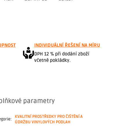
UPNOST
INDIVIDUÁLNÍ ŘEŠENÍ NA MÍRU
DPH 12 % při dodání zboží
včetně pokládky.
plňkové parametry
KVALITNÍ PROSTŘEDKY PRO ČIŠTĚNÍ A
egorie
:
ÚDRŽBU VINYLOVÝCH PODLAH