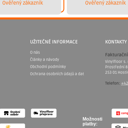
Ověřený zákazník
Ověřený zákazník
UŽITEČNÉ INFORMACE
KONTAKTY
O nás
Fakturační
Články a návody
Vinylfloor s. 
Obchodní podmínky
Prostřední 
253 01 Hosti
Ochrana osobních údajů a dat
Telefon:
+42
Možnosti
platby: