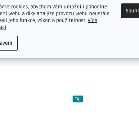
topy, disperzní barvy a vodě odolné zbytky lepidel
áme cookies, abychom Vám umožnili pohodlné
Souh
rážek bot, žvýkačky nebo barvy
žení webu a díky analýze provozu webu neustále
vali jeho funkce, výkon a použitelnost.
Více
ací
avení
ezpečnostní list.
Tip