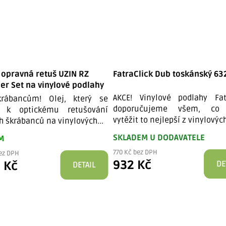
 opravná retuš UZIN RZ
FatraClick Dub toskánský 63
er Set na vinylové podlahy
AKCE! Vinylové podlahy Fat
krábancům! Olej, který se
doporučujeme všem, co 
á k optickému retušování
vytěžit to nejlepší z vinylových
h škrábanců na vinylových...
SKLADEM U DODAVATELE
M
770 Kč bez DPH
bez DPH
932 Kč
 Kč
DE
DETAIL