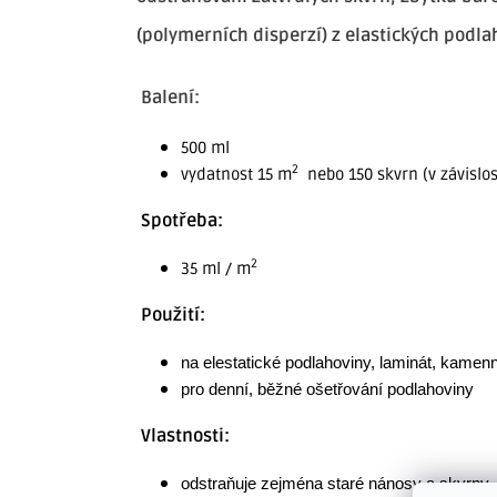
(polymerních disperzí) z elastických podl
Balení:
500 ml
2
vydatnost 15 m
nebo 150 skvrn (v závislost
Spotřeba:
2
35 ml / m
Použití:
na elestatické podlahoviny, laminát, kame
pro denní, běžné ošetřování podlahoviny
Vlastnosti:
odstraňuje zejména staré nánosy a skvrny