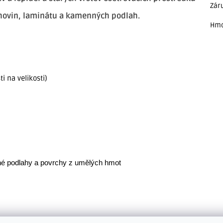
Zár
ahovin, laminátu a kamenných podlah.
Hmo
i na velikosti)
nné podlahy a povrchy z umělých hmot