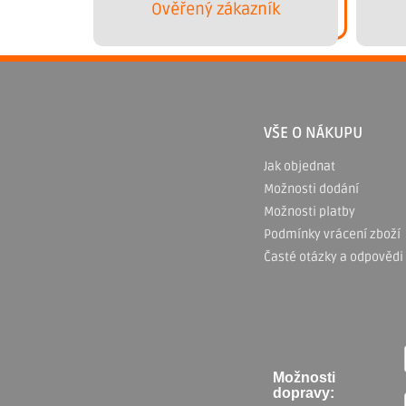
Ověřený zákazník
Z
á
p
VŠE O NÁKUPU
a
Jak objednat
Možnosti dodání
t
Možnosti platby
í
Podmínky vrácení zboží
Časté otázky a odpovědi
Možnosti
dopravy: