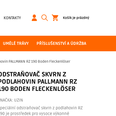
NÁKUPNÍ
KONTAKTY
Košík je prázdný
KOŠÍK
UMĚLÉ TRÁVY
PŘÍSLUŠENSTVÍ A ÚDRŽBA
hovin PALLMANN RZ 190 Boden Fleckenlöser
ODSTRAŇOVAČ SKVRN Z
PODLAHOVIN PALLMANN RZ
190 BODEN FLECKENLÖSER
ZNAČKA:
UZIN
peciální odstraňovač skvrn z podlahovin RZ
90 je prostředek pro vysoce výkonné