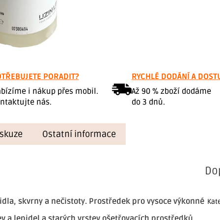
TŘEBUJETE PORADIT?
RYCHLÉ DODÁNÍ A DOST
bízíme i nákup přes mobil.
Až 90 % zboží dodáme
ntaktujte nás.
do 3 dnů.
iskuze
Ostatní informace
Do
dla, skvrny a nečistoty. Prostředek pro vysoce výkonné
Kat
v a lepidel a starých vrstev ošetřovacích prostředků