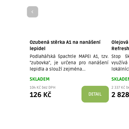
Ozubená stěrka A1 na nanášení
Olejová
lepidel
Refresh
Podlahářská špachtle MAPEI A1, tzv.
Stop š
"zubovka", je určena pro nanášení
využív
lepidla a slouží zejména...
lokálníc
SKLADEM
SKLADE
104 Kč bez DPH
2 337 Kč 
126 Kč
2 828
DETAIL