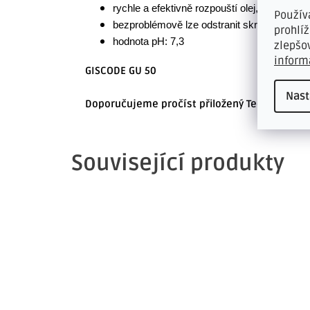
rychle a efektivně rozpouští olej, pryžové s
Použív
bezproblémově lze odstranit skrvny od pod
prohlí
hodnota pH: 7,3
zlepšo
inform
GISCODE GU 50
Nast
Doporučujeme pročíst přiložený Technický a B
Související produkty