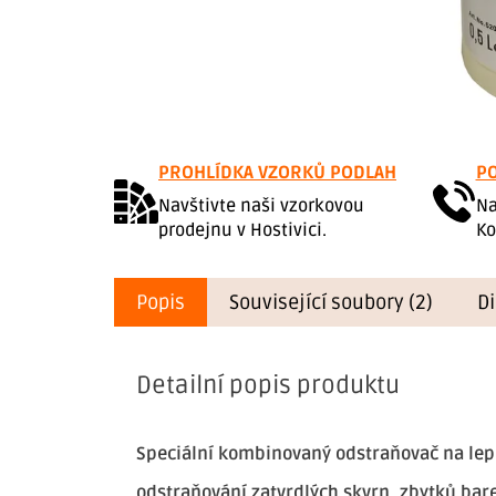
PROHLÍDKA VZORKŮ PODLAH
PO
Navštivte naši vzorkovou
Na
prodejnu v Hostivici.
Ko
Popis
Související soubory (2)
D
Detailní popis produktu
Speciální kombinovaný odstraňovač na lepi
odstraňování zatvrdlých skvrn, zbytků bare