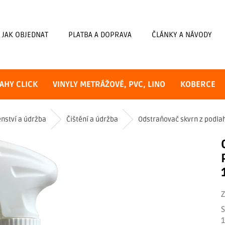
JAK OBJEDNAT
PLATBA A DOPRAVA
ČLÁNKY A NÁVODY
AHY CLICK
VINYLY METRÁŽOVÉ, PVC, LINO
KOBERCE
enství a údržba
Čištění a údržba
Odstraňovač skvrn z podla
S
1