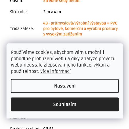
Odstín
:
Středně šedý beton.
Šíře role
:
2 m a 4 m
43 - průmyslová/výrobní výstavba = PVC
Třída zátěže
:
pro bytové, komerční a výrobní prostory
s vysokým zatížením
Nášlapná
0,7 mm
vrstva
:
Používáme cookies, abychom Vám umožnili
pohodlné prohlížení webu a díky analýze provozu
?
Druh krytiny
:
PVC, Lino, Vinyl v metráži
webu neustále zlepšovali jeho funkce, výkon a
použitelnost.
Více informací
Možnost
Celoplošně lepit. Bez lepení pouze v
pokládky bez
bytových prostorách do 15 m².
lepení
:
Nastavení
Podlahové
ano - teplovodní do 28°C
topení
:
Souhlasím
Celková
2,5 mm
tloušťka
:
Reakce na oheň
:
Cfl.S1