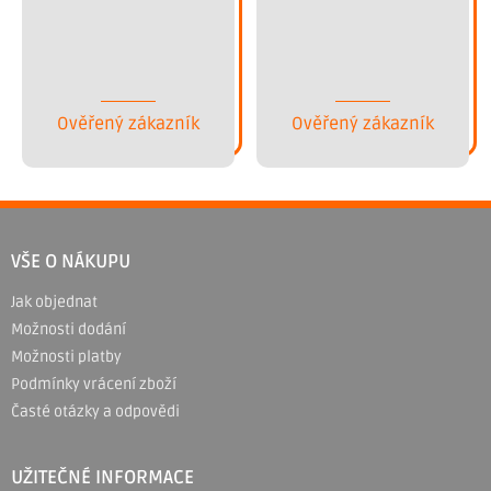
Ověřený zákazník
Ověřený zákazník
Z
á
VŠE O NÁKUPU
p
Jak objednat
a
Možnosti dodání
t
Možnosti platby
í
Podmínky vrácení zboží
Časté otázky a odpovědi
UŽITEČNÉ INFORMACE