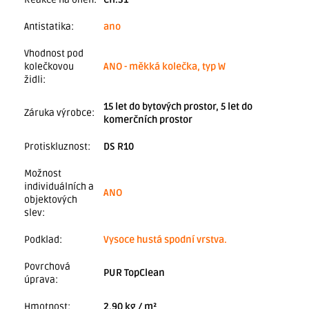
Antistatika
:
ano
Vhodnost pod
kolečkovou
ANO - měkká kolečka, typ W
židli
:
15 let do bytových prostor, 5 let do
Záruka výrobce
:
komerčních prostor
Protiskluznost
:
DS R10
Možnost
individuálních a
ANO
objektových
slev
:
Podklad
:
Vysoce hustá spodní vrstva.
Povrchová
PUR TopClean
úprava
:
Hmotnost
:
2,90 kg / m²