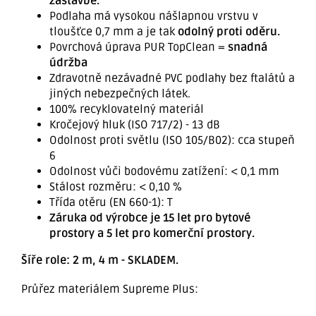
zástavbě.
Podlaha má vysokou nášlapnou vrstvu v
tloušťce 0,7 mm a je tak
odolný proti oděru.
Povrchová úprava PUR TopClean =
snadná
údržba
Zdravotně nezávadné PVC podlahy bez ftalátů a
jiných nebezpečných látek.
100% recyklovatelný materiál
Kročejový hluk (ISO 717/2) - 13 dB
Odolnost proti světlu (ISO 105/B02): cca stupeň
6
Odolnost vůči bodovému zatížení: < 0,1 mm
Stálost rozměru: < 0,10 %
Třída otěru (EN 660-1): T
Záruka od výrobce je 15 let pro bytové
prostory a 5 let pro komerční prostory.
Šíře role: 2 m, 4 m - SKLADEM.
Průřez materiálem Supreme Plus: