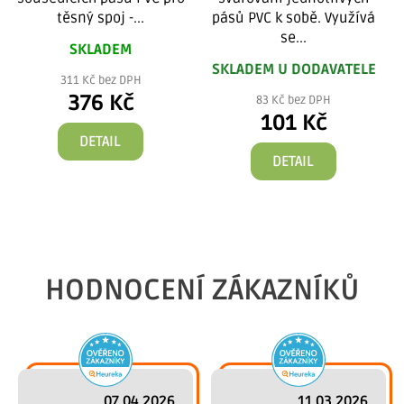
těsný spoj -...
pásů PVC k sobě. Využívá
se...
SKLADEM
SKLADEM U DODAVATELE
311 Kč bez DPH
376 Kč
83 Kč bez DPH
101 Kč
DETAIL
DETAIL
HODNOCENÍ ZÁKAZNÍKŮ
07.04.2026
11.03.2026