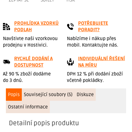
PROHLÍDKA VZORKŮ
POTŘEBUJETE
PODLAH
PORADIT?
Navštivte naši vzorkovou
Nabízíme i nákup přes
prodejnu v Hostivici.
mobil. Kontaktujte nás.
RYCHLÉ DODÁNÍ A
INDIVIDUÁLNÍ ŘEŠENÍ
DOSTUPNOST
NA MÍRU
Až 90 % zboží dodáme
DPH 12 % při dodání zboží
do 3 dnů.
včetně pokládky.
Popis
Související soubory (5)
Diskuze
Ostatní informace
Detailní popis produktu