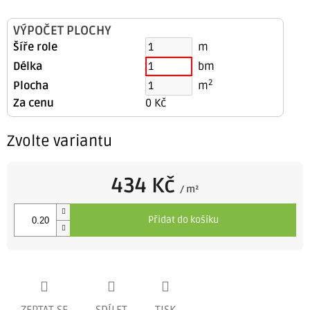
VÝPOČET PLOCHY
Šíře role
m
Délka
bm
2
Plocha
m
Za cenu
0 Kč
Zvolte variantu
434 Kč
/ m²
Měrná
cena:
Přidat do košíku
ZEPTAT SE
SDÍLET
TISK