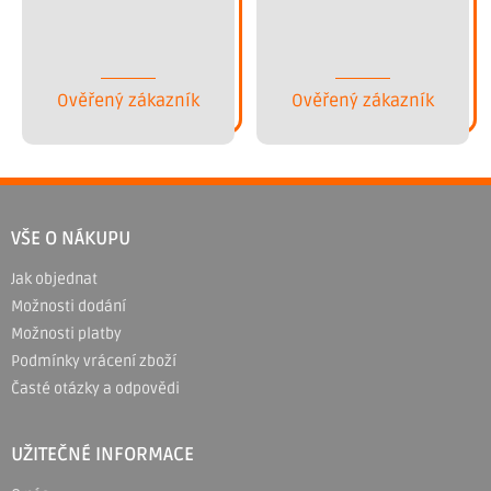
Ověřený zákazník
Ověřený zákazník
Z
á
VŠE O NÁKUPU
p
Jak objednat
a
Možnosti dodání
t
Možnosti platby
í
Podmínky vrácení zboží
Časté otázky a odpovědi
UŽITEČNÉ INFORMACE