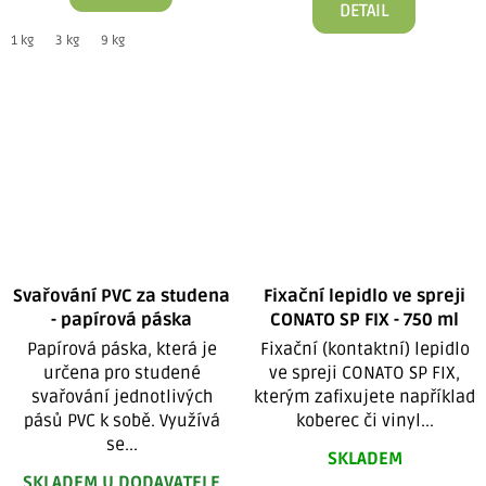
DETAIL
1 kg
3 kg
9 kg
Svařování PVC za studena
Fixační lepidlo ve spreji
- papírová páska
CONATO SP FIX - 750 ml
Papírová páska, která je
Fixační (kontaktní) lepidlo
určena pro studené
ve spreji CONATO SP FIX,
svařování jednotlivých
kterým zafixujete například
pásů PVC k sobě. Využívá
koberec či vinyl...
se...
SKLADEM
SKLADEM U DODAVATELE