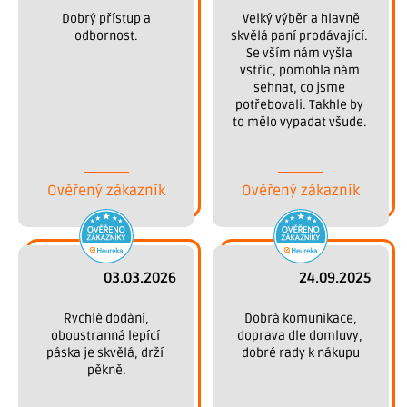
 Dobrý přístup a 
 Velký výběr a hlavně 
odbornost.
skvělá paní prodávající. 
Se vším nám vyšla 
vstříc, pomohla nám 
sehnat, co jsme 
potřebovali. Takhle by 
to mělo vypadat všude. 
Děkujeme.
Ověřený zákazník
Ověřený zákazník
03.03.2026
24.09.2025
 Rychlé dodání, 
 Dobrá komunikace, 
oboustranná lepící 
doprava dle domluvy, 
páska je skvělá, drží 
dobré rady k nákupu
pěkně.