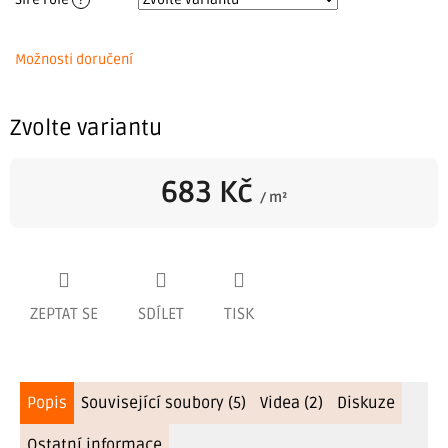
Možnosti doručení
Zvolte variantu
683 Kč
/ m²
Měrná
cena:
ZEPTAT SE
SDÍLET
TISK
Popis
Související soubory (5)
Videa (2)
Diskuze
Ostatní informace