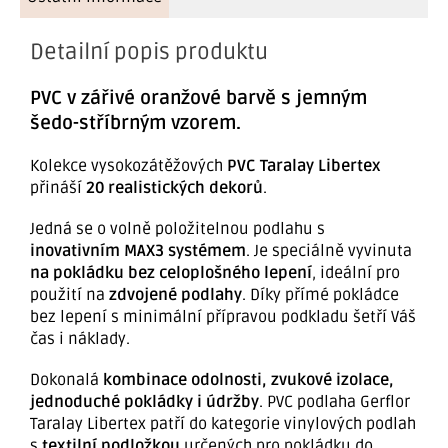
Detailní popis produktu
PVC v zářivé oranžové barvě s jemným
šedo-stříbrným vzorem.
Kolekce vysokozátěžových
PVC Taralay Libertex
přináší
20 realistických dekorů
.
Jedná se o volně položitelnou podlahu s
inovativním MAX3 systémem
. Je speciálně vyvinuta
na pokládku bez celoplošného lepení
, ideální pro
použití na
zdvojené podlahy
. Díky přímé pokládce
bez lepení s minimální přípravou podkladu šetří Váš
čas i náklady.
Dokonalá
kombinace odolnosti, zvukové izolace,
jednoduché pokládky i údržby
. PVC podlaha Gerflor
Taralay Libertex patří do kategorie vinylových podlah
s
textilní podložkou
určených pro pokládku do