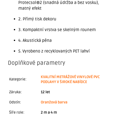
Protecsol®2 (snadná údržba a bez vosku),
matný efekt
2. Přímý tisk dekoru
3. Kompaktní vrstva se skelným rounem
4. Akustická pěna
5. Vyrobeno z recyklovaných PET lahví
Doplňkové parametry
KVALITNÍ METRÁŽOVÉ VINYLOVÉ PVC
Kategorie
:
PODLAHY V ŠIROKÉ NABÍDCE
Záruka
:
12 let
Odstín
:
Oranžová barva
Šíře role
:
2 m a 4 m