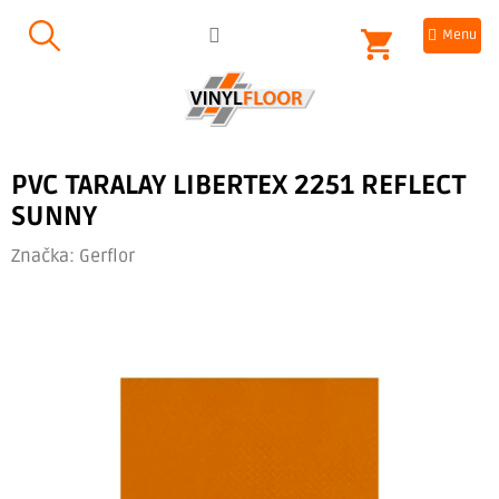
Přejít
NÁKUPNÍ
na
obsah
KOŠÍK
PVC TARALAY LIBERTEX 2251 REFLECT
SUNNY
Značka:
Gerflor