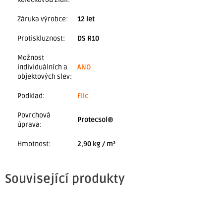
Záruka výrobce
:
12 let
Protiskluznost
:
DS R10
Možnost
individuálních a
ANO
objektových slev
:
Podklad
:
Filc
Povrchová
Protecsol®
úprava
:
Hmotnost
:
2,90 kg / m²
Související produkty