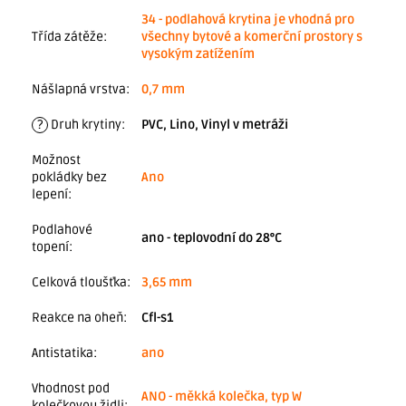
34 - podlahová krytina je vhodná pro
Třída zátěže
:
všechny bytové a komerční prostory s
vysokým zatížením
Nášlapná vrstva
:
0,7 mm
?
Druh krytiny
:
PVC, Lino, Vinyl v metráži
Možnost
pokládky bez
Ano
lepení
:
Podlahové
ano - teplovodní do 28°C
topení
:
Celková tloušťka
:
3,65 mm
Reakce na oheň
:
Cfl-s1
Antistatika
:
ano
Vhodnost pod
ANO - měkká kolečka, typ W
kolečkovou židli
: