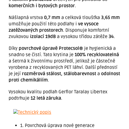
komerčních i bytových prostor
.
Nášlapná vrstva
0,7 mm
a celková tloušťka
3,65 mm
umožňuje použití této podlahy i
ve vysoce
zatěžovaných prostorech
. Disponuje komfortní
zvukovou
izolací 19dB
a vysokou třídou zátěže
34
.
Díky
povrchové úpravě Protecsol®
je hygienická a
snadno se čistí. Tato krytina je
100% recyklovatelná
a šetrná k životnímu prostředí, jelikož je částečně
vyrobena z recyklovaných PET láhví. Další předností
je její
rozměrová stálost, stálobarevnost
a
odolnost
proti chemikáliím
.
Vysokou kvalitu podlah Gerflor Taralay Libertex
podtrhuje
12 letá záruka
.
1. Povrchová úprava nové generace