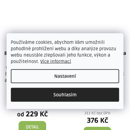
Používáme cookies, abychom Vám umožnili
pohodlné prohlížení webu a díky analýze provozu
BRALEP FIX 400 disperzní
Svařování PVC s filcem za
webu neustále zlepšovali jeho funkce, výkon a
lepidlo
studena - TUBA T, 44 g
použitelnost.
Více informací
Český výrobek - disperzní
Svařování za studena -
lepidlo BRALEP FIX 400, se
profesionální prostředek
Nastavení
aplikuje pomocí válečku z
Tuba T, je určena ke
pěnové hmoty. Díky...
svařování bezspárových
spojů...
Souhlasím
SKLADEM
SKLADEM
od 189 Kč bez DPH
229 Kč
311 Kč bez DPH
od
376 Kč
DETAIL