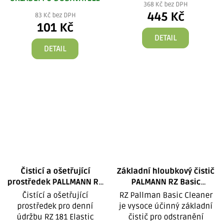
368 Kč bez DPH
445 Kč
83 Kč bez DPH
101 Kč
DETAIL
DETAIL
Čisticí a ošetřující
Základní hloubkový čistič
prostředek PALLMANN RZ
PALMANN RZ Basic
181 Elastic Wischpflege
Cleaner Universal 5 l
Čistící a ošetřující
RZ Pallman Basic Cleaner
prostředek pro denní
je vysoce účinný základní
údržbu RZ 181 Elastic
čistič pro odstranění