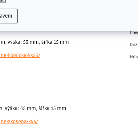
ací
ovrchovou strukturu jako podlaha Ecoline Click a
indi
obj
avení
Pod
anému dekoru. Bližší informace naleznete na našich
Pov
mm, výška: 56 mm, šířka 15 mm
Roz
ine-klasicka-ks56/
Hmo
mm, výška: 45 mm, šířka 15 mm
line-zkosena-k45/