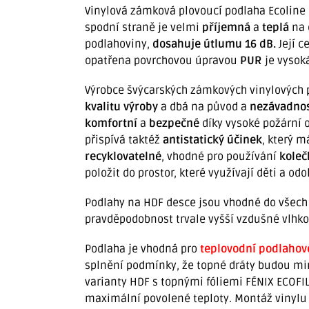
Vinylová zámková plovoucí podlaha Ecoline
spodní straně je velmi
příjemná
a
teplá
na 
podlahoviny,
dosahuje útlumu 16 dB
.
Její c
opatřena povrchovou úpravou
PUR
je vysok
Výrobce švýcarských zámkových vinylových 
kvalitu výroby
a dbá na původ a
nezávadno
komfortní
a
bezpečné
díky vysoké požární 
přispívá taktéž
antistatický účinek
, který m
recyklovatelné
, vhodné pro používání
koleč
položit do prostor, které využívají děti a o
Podlahy na HDF desce jsou vhodné do všech 
pravděpodobnost trvale vyšší vzdušné vlhko
Podlaha je vhodná pro
teplovodní podlahov
splnění podmínky, že topné dráty budou m
varianty HDF s topnými fóliemi FÉNIX ECOFIL
maximální povolené teploty. Montáž vinylu n