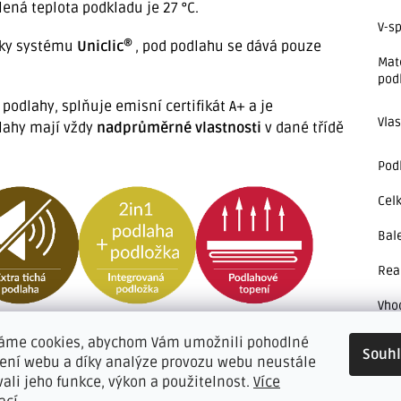
lená teplota podkladu je 27 °C.
V-s
®
ky systému
Uniclic
, pod podlahu se dává pouze
Mat
pod
podlahy, splňuje emisní certifikát A+ a je
Vla
dlahy mají vždy
nadprůměrné vlastnosti
v dané třídě
Pod
Cel
Bal
Rea
Vho
kole
áme cookies, abychom Vám umožnili pohodlné
Souh
Pro
žení webu a díky analýze provozu webu neustále
vali jeho funkce, výkon a použitelnost.
Více
nál soklové lišty
vyrobeny přímo z podlahoviny, které
Mož