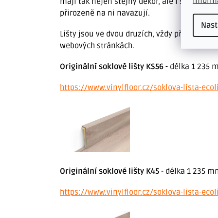
inform
mají tak nejen stejný dekor, ale i stejnou p
přirozeně na ni navazují.
Nast
Lišty jsou ve dvou druzích, vždy přímo k d
webových stránkách.
Originální soklové lišty KS56 -
délka 1 235 
https://www.vinylfloor.cz/soklova-lista-ecol
Originální soklové lišty K45 -
délka 1 235 
https://www.vinylfloor.cz/soklova-lista-eco