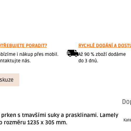
TŘEBUJETE PORADIT?
RYCHLÉ DODÁNÍ A DOST
bízíme i nákup přes mobil.
Až 90 % zboží dodáme
ntaktujte nás.
do 3 dnů.
iskuze
Do
 prken s tmavšími suky a prasklinam
i
.
Lamely
Kat
 o rozměru 1235 x 305 mm.