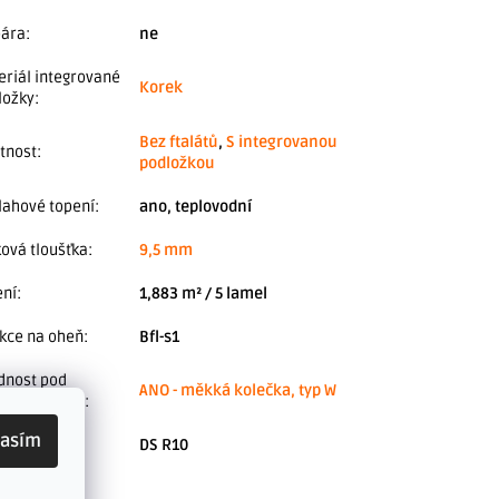
pára
:
ne
eriál integrované
Korek
ložky
:
Bez ftalátů
,
S integrovanou
stnost
:
podložkou
lahové topení
:
ano, teplovodní
ková tloušťka
:
9,5 mm
ení
:
1,883 m² / 5 lamel
kce na oheň
:
Bfl-s1
dnost pod
ANO - měkká kolečka, typ W
čkovou židli
:
lasím
tiskluznost
:
DS R10
nost