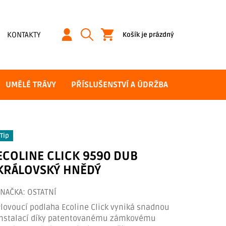
NÁKUPNÍ
KONTAKTY
Košík je prázdný
KOŠÍK
UMĚLÉ TRÁVY
PŘÍSLUŠENSTVÍ A ÚDRŽBA
Tip
ECOLINE CLICK 9590 DUB
KRÁLOVSKÝ HNĚDÝ
ZNAČKA:
OSTATNÍ
lovoucí podlaha Ecoline Click vyniká snadnou
instalací díky patentovanému zámkovému