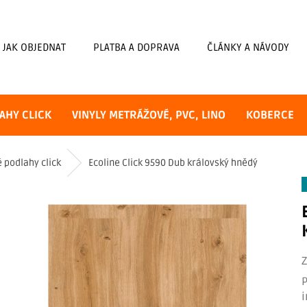
JAK OBJEDNAT
PLATBA A DOPRAVA
ČLÁNKY A NÁVODY
AHY CLICK
VINYLY METRÁŽOVÉ, PVC, LINO
KOBERCE
é podlahy click
Ecoline Click 9590 Dub královský hnědý
P