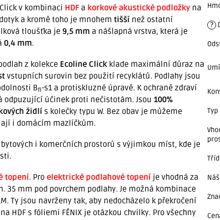
Hmo
 Click v kombinaci
HDF
a
korkové akustické podložky
na
dotyk a kromě toho je mnohem
tišší
než ostatní
?
elková tloušťka je
9,5 mm
a nášlapná vrstva, která je
á
0,4 mm
.
Ods
podlah z kolekce
Ecoline Click
klade maximální důraz na
Umí
st
vstupních surovin bez použití recyklátů. Podlahy jsou
odolnosti B
-s1 a protiskluzné úpravě. K ochraně zdraví
fl
Kon
á odpuzující účinek proti nečistotám. Jsou
100%
kových židlí
s kolečky typu W. Bez obav je můžeme
Typ
dolají i domácím mazlíčkům.
Vho
pro
bytových i komerčních prostorů s výjimkou míst, kde je
sti.
Tří
é topení
.
Pro
elektrické podlahové topení
je vhodná za
Náš
in. 35 mm pod povrchem podlahy. Je možná kombinace
Zna
M. Ty jsou navrženy tak, aby nedocházelo k překročení
a HDF s fóliemi FÉNIX je otázkou chvilky. Pro všechny
Cen