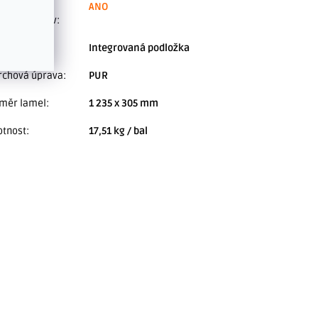
viduálních a
ANO
ektových slev
:
klad
:
Integrovaná podložka
rchová úprava
:
PUR
měr lamel
:
1 235 x 305 mm
tnost
:
17,51 kg / bal