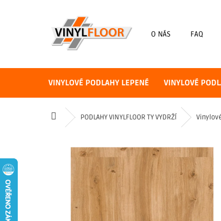
Přejít
na
obsah
O NÁS
FAQ
VINYLOVÉ PODLAHY LEPENÉ
VINYLOVÉ PODL
Domů
PODLAHY VINYLFLOOR TY VYDRŽÍ
Vinylov