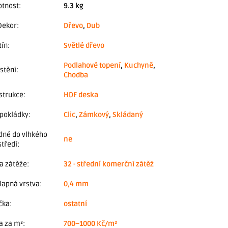
tnost
:
9.3 kg
Dekor
:
Dřevo
,
Dub
tín
:
Světlé dřevo
Podlahové topení
,
Kuchyně
,
stění
:
Chodba
strukce
:
HDF deska
 pokládky
:
Clic
,
Zámkový
,
Skládaný
dné do vlhkého
ne
středí
:
da zátěže
:
32 - střední komerční zátěž
lapná vrstva
:
0,4 mm
čka
:
ostatní
a za m²
:
700–1000 Kč/m²