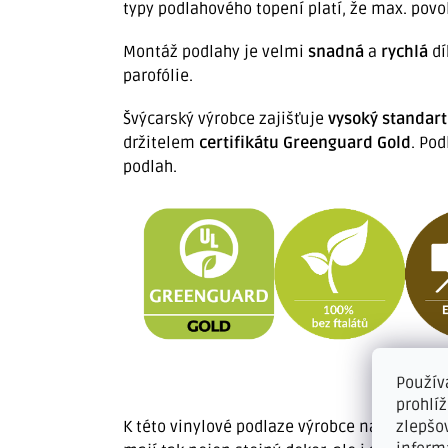
typy podlahového topení platí, že max. povo
Montáž podlahy je velmi
snadná
a
rychlá
dí
parofólie.
Švýcarský výrobce zajišťuje
vysoký standart
držitelem
certifikátu Greenguard Gold
. Po
podlah.
Použív
prohlí
zlepšo
K této vinylové podlaze výrobce nabízí
origi