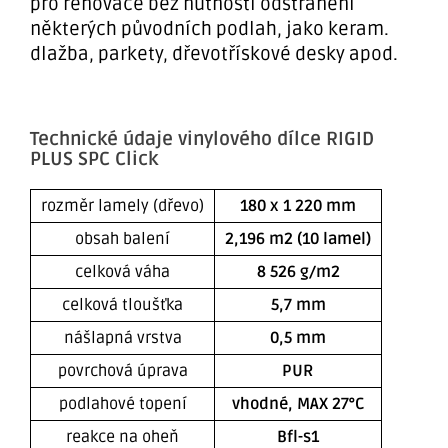
pro renovace bez nutnosti odstranění
některých původních podlah, jako keram.
dlažba, parkety, dřevotřískové desky apod.
Technické údaje vinylového dílce RIGID
PLUS SPC Click
rozměr lamely (dřevo)
180 x 1 220 mm
obsah balení
2,196 m2 (10 lamel)
celková váha
8 526 g/m2
celková tloušťka
5,7 mm
nášlapná vrstva
0,5 mm
povrchová úprava
PUR
podlahové topení
vhodné, MAX 27°C
reakce na oheň
Bfl-s1