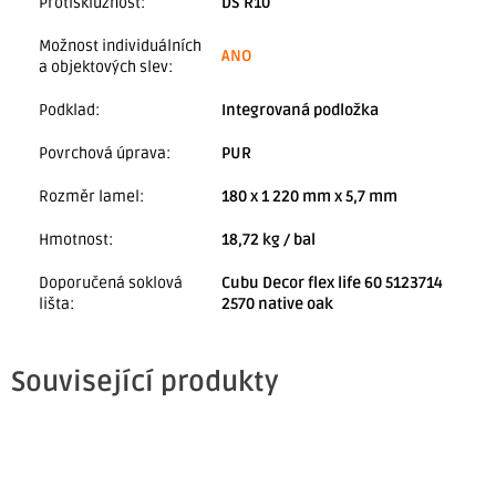
Protiskluznost
:
DS R10
Možnost individuálních
ANO
a objektových slev
:
Podklad
:
Integrovaná podložka
Povrchová úprava
:
PUR
Rozměr lamel
:
180 x 1 220 mm x 5,7 mm
Hmotnost
:
18,72 kg / bal
Doporučená soklová
Cubu Decor flex life 60 5123714
lišta
:
2570 native oak
Související produkty