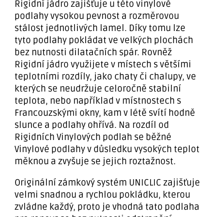
Rigidní jádro zajišťuje u této vinylové
podlahy vysokou pevnost a rozměrovou
stálost jednotlivých lamel. Díky tomu lze
tyto podlahy pokládat ve velkých plochách
bez nutnosti dilatačních spár. Rovněž
Rigidní jádro využijete v místech s většími
teplotními rozdíly, jako chaty či chalupy, ve
kterých se neudržuje celoročně stabilní
teplota, nebo například v místnostech s
Francouzskými okny, kam v létě svítí hodně
slunce a podlahy ohřívá. Na rozdíl od
Rigidních Vinylových podlah se běžné
Vinylové podlahy v důsledku vysokých teplot
měknou a zvyšuje se jejich roztažnost.
Originální zámkový systém UNICLIC zajišťuje
velmi snadnou a rychlou pokládku, kterou
zvládne každý, proto je vhodná tato podlaha