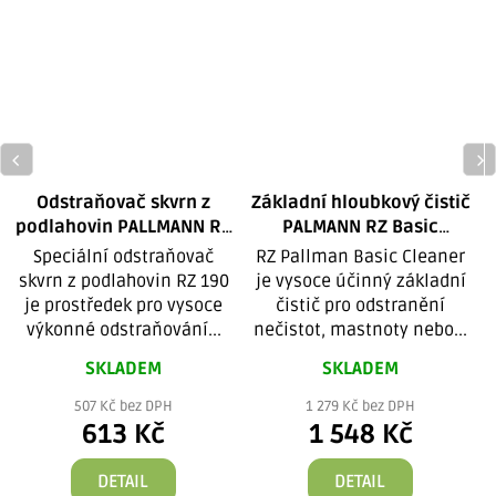
Odstraňovač skvrn z
Základní hloubkový čistič
podlahovin PALLMANN RZ
PALMANN RZ Basic
190 Boden Fleckenlöser
Cleaner Universal 5 l
Speciální odstraňovač
RZ Pallman Basic Cleaner
skvrn z podlahovin RZ 190
je vysoce účinný základní
R
je prostředek pro vysoce
čistič pro odstranění
výkonné odstraňování...
nečistot, mastnoty nebo...
SKLADEM
SKLADEM
507 Kč bez DPH
1 279 Kč bez DPH
613 Kč
1 548 Kč
DETAIL
DETAIL