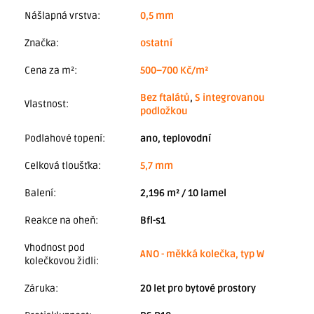
Nášlapná vrstva
:
0,5 mm
Značka
:
ostatní
Cena za m²
:
500–700 Kč/m²
Bez ftalátů
,
S integrovanou
Vlastnost
:
podložkou
Podlahové topení
:
ano, teplovodní
Celková tloušťka
:
5,7 mm
Balení
:
2,196 m² / 10 lamel
Reakce na oheň
:
Bfl-s1
Vhodnost pod
ANO - měkká kolečka, typ W
kolečkovou židli
:
Záruka
:
20 let pro bytové prostory