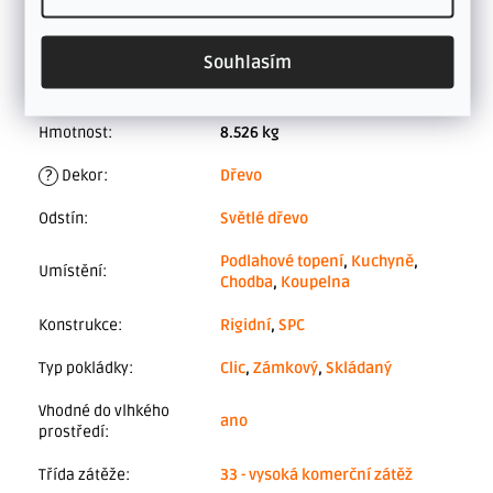
Doplňkové parametry
Souhlasím
ŠIROKÁ NABÍDKA VINYLOVÝCH
Kategorie
:
PODLAH S CLICK SYSTÉMEM
Hmotnost
:
8.526 kg
?
Dekor
:
Dřevo
Odstín
:
Světlé dřevo
Podlahové topení
,
Kuchyně
,
Umístění
:
Chodba
,
Koupelna
Konstrukce
:
Rigidní
,
SPC
Typ pokládky
:
Clic
,
Zámkový
,
Skládaný
Vhodné do vlhkého
ano
prostředí
:
Třída zátěže
:
33 - vysoká komerční zátěž