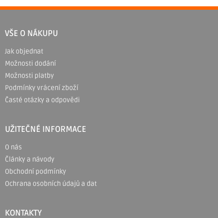
Z
á
VŠE O NÁKUPU
p
Jak objednat
a
Možnosti dodání
t
Možnosti platby
í
Podmínky vrácení zboží
Časté otázky a odpovědi
UŽITEČNÉ INFORMACE
O nás
Články a návody
Obchodní podmínky
Ochrana osobních údajů a dat
KONTAKTY