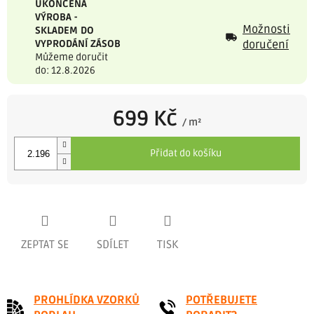
UKONČENÁ
VÝROBA -
Možnosti
SKLADEM DO
VYPRODÁNÍ ZÁSOB
doručení
Můžeme doručit
do: 12.8.2026
699 Kč
/ m²
Měrná
cena:
Přidat do košíku
ZEPTAT SE
SDÍLET
TISK
PROHLÍDKA VZORKŮ
POTŘEBUJETE