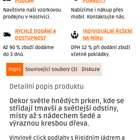
PODLAH
PORADIT?
Navštivte naši vzorkovou
Nabízíme i nákup přes
prodejnu v Hostivici.
mobil. Kontaktujte nás.
RYCHLÉ DODÁNÍ A
INDIVIDUÁLNÍ ŘEŠENÍ
DOSTUPNOST
NA MÍRU
Až 90 % zboží dodáme
DPH 12 % při dodání zboží
do 3 dnů.
včetně pokládky.
Popis
Související soubory (3)
Diskuze
Detailní popis produktu
Dekor světle hnědých prken, kde se
střídají tmavší a světlejší odstíny,
místy až s nádechem šedé a
výraznou kresbou dřeva.
Vinylové click podlahy s Rigidním jádrem a