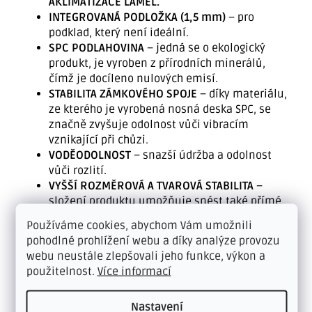
AKLIMATIZACE LAMEL.
INTEGROVANÁ PODLOŽKA (1,5 mm)
– pro
podklad, který není ideální.
SPC PODLAHOVINA
– jedná se o ekologický
produkt, je vyroben z přírodních minerálů,
čímž je docíleno nulových emisí.
STABILITA ZÁMKOVÉHO SPOJE
– díky materiálu,
ze kterého je vyrobená nosná deska SPC, se
značně zvyšuje odolnost vůči vibracím
vznikající při chůzi.
VODĚODOLNOST
– snazší údržba a odolnost
vůči rozlití.
VYŠŠÍ ROZMĚROVÁ A TVAROVÁ STABILITA
–
složení produktu umožňuje snést také přímé
sluneční záření a zvyšuje odolnost vůči
Používáme cookies, abychom Vám umožnili
vyšším povrchovým teplotám.
pohodlné prohlížení webu a díky analýze provozu
webu neustále zlepšovali jeho funkce, výkon a
použitelnost.
Více informací
Nastavení