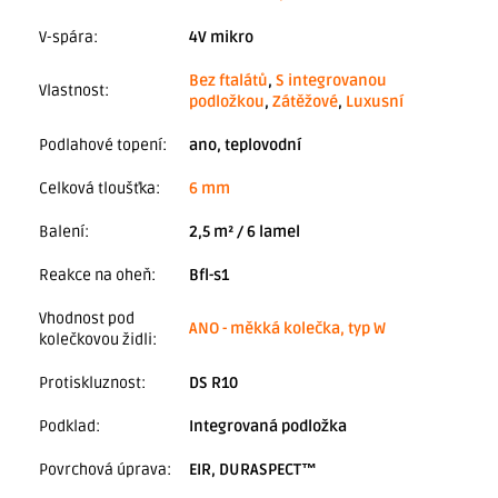
V-spára
:
4V mikro
Bez ftalátů
,
S integrovanou
Vlastnost
:
podložkou
,
Zátěžové
,
Luxusní
Podlahové topení
:
ano, teplovodní
Celková tloušťka
:
6 mm
Balení
:
2,5 m² / 6 lamel
Reakce na oheň
:
Bfl-s1
Vhodnost pod
ANO - měkká kolečka, typ W
kolečkovou židli
:
Protiskluznost
:
DS R10
Podklad
:
Integrovaná podložka
Povrchová úprava
:
EIR, DURASPECT™