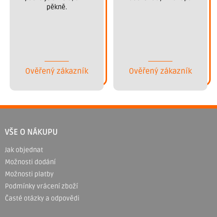
pěkně.
Ověřený zákazník
Ověřený zákazník
Z
á
VŠE O NÁKUPU
p
Jak objednat
a
Možnosti dodání
t
Možnosti platby
í
Podmínky vrácení zboží
Časté otázky a odpovědi