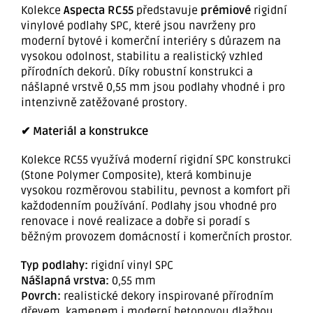
Kolekce
Aspecta RC55
představuje
prémiové
rigidní
vinylové podlahy SPC, které jsou navrženy pro
moderní bytové i komerční interiéry s důrazem na
vysokou odolnost, stabilitu a realistický vzhled
přírodních dekorů. Díky robustní konstrukci a
nášlapné vrstvě 0,55 mm jsou podlahy vhodné i pro
intenzivně zatěžované prostory.
✔ Materiál a konstrukce
Kolekce RC55 využívá moderní rigidní SPC konstrukci
(Stone Polymer Composite), která kombinuje
vysokou rozměrovou stabilitu, pevnost a komfort při
každodenním používání. Podlahy jsou vhodné pro
renovace i nové realizace a dobře si poradí s
běžným provozem domácností i komerčních prostor.
Typ podlahy:
rigidní vinyl SPC
Nášlapná vrstva:
0,55 mm
Povrch:
realistické dekory inspirované přírodním
dřevem, kamenem i moderní betonovou dlažbou