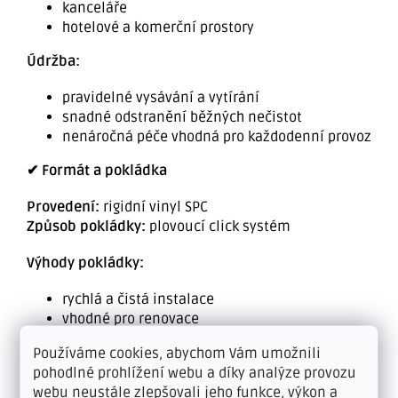
kanceláře
hotelové a komerční prostory
Údržba:
pravidelné vysávání a vytírání
snadné odstranění běžných nečistot
nenáročná péče vhodná pro každodenní provoz
✔ Formát a pokládka
Provedení:
rigidní vinyl SPC
Způsob pokládky:
plovoucí click systém
Výhody pokládky:
rychlá a čistá instalace
vhodné pro renovace
vysoká stabilita spojů
Používáme cookies, abychom Vám umožnili
elegantní celoplošný vzhled podlahy
pohodlné prohlížení webu a díky analýze provozu
webu neustále zlepšovali jeho funkce, výkon a
Doplňkové parametry