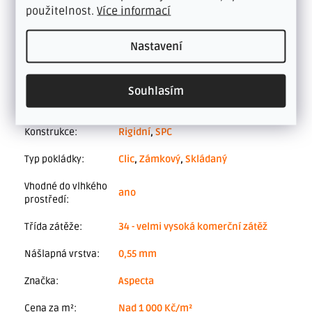
použitelnost.
Více informací
Kategorie
:
PODLAHY VINYLFLOOR TY VYDRŽÍ
Nastavení
Hmotnost
:
8.336 kg
Souhlasím
Podlahové topení
,
Kuchyně
,
Chodba
,
Umístění
:
Koupelna
Konstrukce
:
Rigidní
,
SPC
Typ pokládky
:
Clic
,
Zámkový
,
Skládaný
Vhodné do vlhkého
ano
prostředí
:
Třída zátěže
:
34 - velmi vysoká komerční zátěž
Nášlapná vrstva
:
0,55 mm
Značka
:
Aspecta
Cena za m²
:
Nad 1 000 Kč/m²