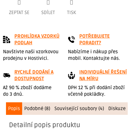
ZEPTAT SE
SDÍLET
TISK
PROHLÍDKA VZORKŮ
POTŘEBUJETE
PODLAH
PORADIT?
Navštivte naši vzorkovou
Nabízíme i nákup přes
prodejnu v Hostivici.
mobil. Kontaktujte nás.
RYCHLÉ DODÁNÍ A
INDIVIDUÁLNÍ ŘEŠENÍ
DOSTUPNOST
NA MÍRU
Až 90 % zboží dodáme
DPH 12 % při dodání zboží
do 3 dnů.
včetně pokládky.
Popis
Podobné (8)
Související soubory (4)
Diskuze
Detailní popis produktu