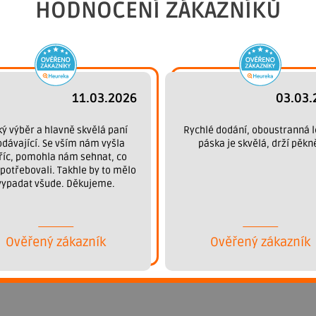
HODNOCENÍ ZÁKAZNÍKŮ
11.03.2026
03.03.
ký výběr a hlavně skvělá paní
Rychlé dodání, oboustranná l
odávající. Se vším nám vyšla
páska je skvělá, drží pěkn
říc, pomohla nám sehnat, co
potřebovali. Takhle by to mělo
vypadat všude. Děkujeme.
Ověřený zákazník
Ověřený zákazník