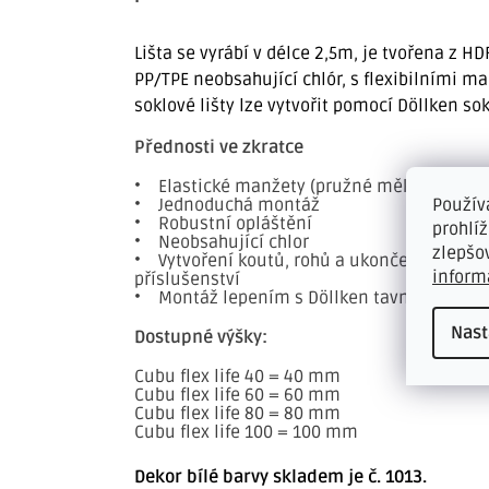
Lišta se vyrábí v délce 2,5m, je tvořena z H
PP/TPE neobsahující chlór, s flexibilními m
soklové lišty lze vytvořit pomocí Döllken so
Přednosti ve zkratce
• Elastické manžety (pružné měkké rty)
• Jednoduchá montáž
Použív
• Robustní opláštění
prohlí
• Neobsahující chlor
zlepšo
• Vytvoření koutů, rohů a ukončení profilů 
inform
příslušenství
• Montáž lepením s Döllken tavným lepidl
Nast
Dostupné výšky:
Cubu flex life 40 = 40 mm
Cubu flex life 60 = 60 mm
Cubu flex life 80 = 80 mm
Cubu flex life 100 = 100 mm
Dekor bílé barvy skladem je č. 1013.