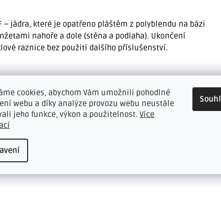
DF – jádra, které je opatřeno pláštěm z polyblendu na bázi
anžetami nahoře a dole (stěna a podlaha). Ukončení
klové raznice bez použití dalšího příslušenství.
áme cookies, abychom Vám umožnili pohodlné
Souh
žení webu a díky analýze provozu webu neustále
vali jeho funkce, výkon a použitelnost.
Více
s použitím Döllken raznice, není potřeba žádné další
ací
em nebo lepidly SOKLFIX, MAMUT, DR.MAXX
avení