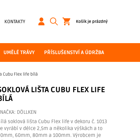
NÁKUPNÍ
KONTAKTY
Košík je prázdný
KOŠÍK
UMĚLÉ TRÁVY
PŘÍSLUŠENSTVÍ A ÚDRŽBA
a Cubu Flex life bílá
SOKLOVÁ LIŠTA CUBU FLEX LIFE
BÍLÁ
ZNAČKA:
DÖLLKEN
ílá soklová lišta Cubu Flex life v dekoru č. 1013
e vyrábí v délce 2,5m a několika výškách a to
40mm, 60mm, 80mm a 100mm. Výrobcem je