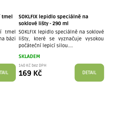
í tmel
SOKLFIX lepidlo speciálně na
DEN BRAVEN 
soklové lišty - 290 ml
(High Tack) -
ní tmel
SOKLFIX lepidlo speciálně na soklové
Zákazníky ve
na bázi
lišty, které se vyznačuje vysokou
Mamut od spo
počáteční lepicí silou....
nahrazuje hřeb
SKLADEM
SKLADEM
140 Kč bez DPH
192 Kč bez DPH
169 Kč
232 Kč
TAIL
DETAIL