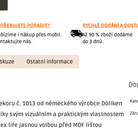
TŘEBUJETE PORADIT?
RYCHLÉ DODÁNÍ A DOST
bízíme i nákup přes mobil.
Až 90 % zboží dodáme
ntaktujte nás.
do 3 dnů.
iskuze
Ostatní informace
Do
Kat
 dekoru č. 1013 od německého výrobce Döllken
Zár
Díky svým vizuálním a praktickým vlastnostem
lex life jasnou volbou před MDF lištou