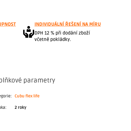
UPNOST
INDIVIDUÁLNÍ ŘEŠENÍ NA MÍRU
DPH 12 % při dodání zboží
včetně pokládky.
plňkové parametry
egorie
:
Cubu flex life
uka
:
2 roky