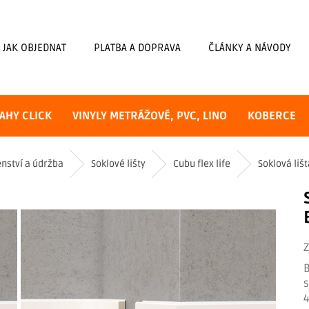
JAK OBJEDNAT
PLATBA A DOPRAVA
ČLÁNKY A NÁVODY
AHY CLICK
VINYLY METRÁŽOVÉ, PVC, LINO
KOBERCE
enství a údržba
Soklové lišty
Cubu flex life
Soklová lišt
B
s