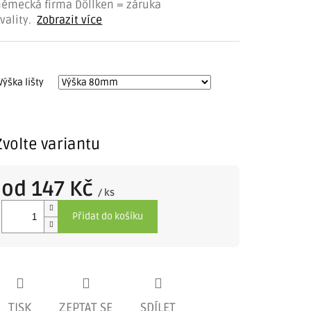
německá firma Döllken = záruka
vality.
Zobrazit více
Výška lišty
Zvolte variantu
od
147 Kč
/ ks
Měrná
Přidat do košíku
cena:
TISK
ZEPTAT SE
SDÍLET