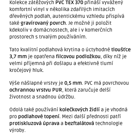
Kolekce zátěžových
PVC TEX 370
přináší vyvážený
komfortní vinyl v několika zdařilých imitacích
dřevěných podlah, autentickému vzhledu přispívá
také
gravírovaný povrch
. Je možné ji položit
kdekoliv v domácnostech, ale i v komerčních
prostorech s trvalým používáním.
Tato kvalitní podlahová krytina o úctyhodné
tloušťce
3,7 mm
je opatřena
filcovou podložkou
, díky níž je
velmi příjemná při došlapu a efektivně tlumí
kročejový hluk.
Výše nášlapné vrstvy je
0,5 mm
. PVC má povrchovou
ochrannou vrstvu PUR
, která zaručuje delší
životnost a snadnou údržbu.
Odolá také používání
kolečkových židlí
a je vhodná
pro
podlahové topení
. Mezi další přednosti patří
protiskluzová úprava
a
bezftalátová
technologie
výroby.