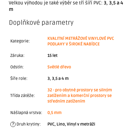
Velkou výhodou je také výběr se tří šíří PVC:
3, 3,5 a 4
m
Doplňkové parametry
KVALITNÍ METRÁŽOVÉ VINYLOVÉ PVC
Kategorie
:
PODLAHY V ŠIROKÉ NABÍDCE
Záruka
:
15 let
Odstín
:
Světlé dřevo
Šíře role
:
3, 3,5 a 4 m
32 - pro obytné prostory se silným
Třída zátěže
:
zatížením a komerční prostory se
středním zatížením
Nášlapná vrstva
:
0,5 mm
?
Druh krytiny
:
PVC, Lino, Vinyl v metráži