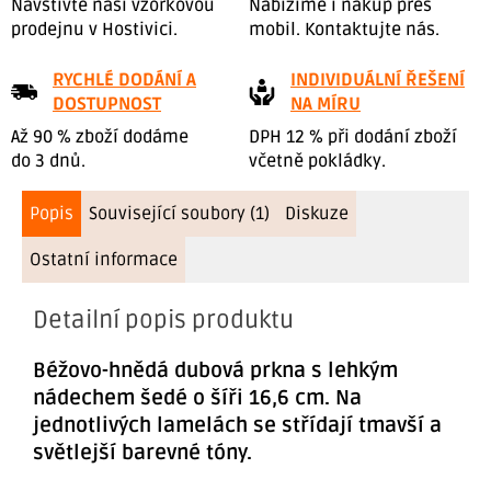
Navštivte naši vzorkovou
Nabízíme i nákup přes
prodejnu v Hostivici.
mobil. Kontaktujte nás.
RYCHLÉ DODÁNÍ A
INDIVIDUÁLNÍ ŘEŠENÍ
DOSTUPNOST
NA MÍRU
Až 90 % zboží dodáme
DPH 12 % při dodání zboží
do 3 dnů.
včetně pokládky.
Popis
Související soubory (1)
Diskuze
Ostatní informace
Detailní popis produktu
Béžovo-hnědá dubová prkna s lehkým
nádechem šedé o šíři 16,6 cm. Na
jednotlivých lamelách se střídají tmavší a
světlejší barevné tóny.