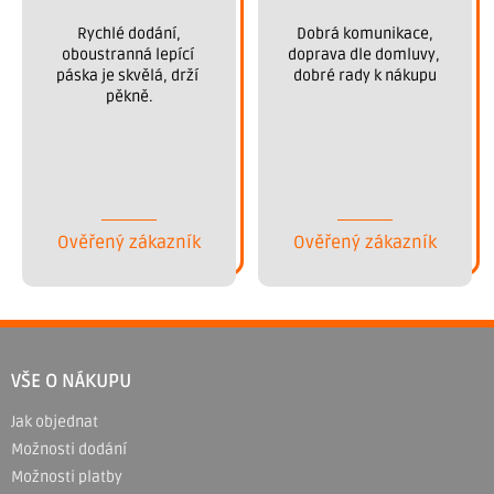
 Rychlé dodání, 
 Dobrá komunikace, 
oboustranná lepící 
doprava dle domluvy, 
páska je skvělá, drží 
dobré rady k nákupu
pěkně.
Ověřený zákazník
Ověřený zákazník
Z
á
VŠE O NÁKUPU
p
Jak objednat
a
Možnosti dodání
t
Možnosti platby
í