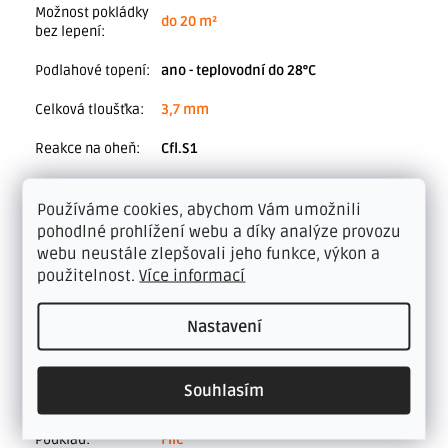
Možnost pokládky
do 20 m²
bez lepení
:
Podlahové topení
:
ano - teplovodní do 28°C
Celková tloušťka
:
3,7 mm
Reakce na oheň
:
Cfl.S1
Antistatika
:
ano
Používáme cookies, abychom Vám umožnili
Vhodnost pod
pohodlné prohlížení webu a díky analýze provozu
ANO - měkká kolečka, typ W
kolečkovou židli
:
webu neustále zlepšovali jeho funkce, výkon a
použitelnost.
Více informací
Záruka výrobce
:
15 let
Protiskluznost
:
DS R9
Nastavení
Možnost
individuálních a
ANO
Souhlasím
objektových slev
:
Podklad
:
Filc