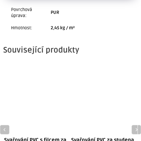
Povrchová
PUR
úprava
:
Hmotnost
:
2,45 kg / m²
Související produkty
Svařování PVC s filcem za
Svařování PVC za studena