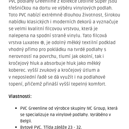
PVC podlahy Greenline z kolekce Leoline Super jsou
třešničkou na dortu ve výběru vinylových podlah.
Toto PVC nabízí extrémně dlouhou životnost, širokou
nabídku klasických i moderních dekorů a vyznačuje
se velmi kvalitní filcovou vrstvou, která je
nalepena na spodní straně vinylu. Tato filcová
vrstva Luxatex ®, je odolný měkký textilní podklad
vhodný přímo pro pokládku na tvrdé podlahy s
nerovností na povrchu, tlumí jak okolní, tak i
kročejový hluk a absorbuje hluk jako měkký
koberec. vyšší zvukový a kročejový útlum a
v neposlední řadě se dá využít i na podlahové
topení, přičemž přináší vyšší tepelný komfort.
Vlastnosti:
PVC Greenline od výrobce skupiny IVC Group, která
se specializuje na vinylové podlahy. Vyráběno v
Belgii.
Bytové PVC. Třída zátěže 23 - 32.