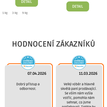
DETAIL
DETAIL
1 kg
3 kg
9 kg
HODNOCENÍ ZÁKAZNÍKŮ
07.04.2026
11.03.2026
 Dobrý přístup a 
 Velký výběr a hlavně 
odbornost.
skvělá paní prodávající. 
Se vším nám vyšla 
vstříc, pomohla nám 
sehnat, co jsme 
potřebovali. Takhle by 