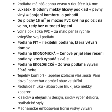
Podlaha má nášlapnou vrstvu v tloušťce 0,4 mm.
Luxatex ® odolný měkký filcový podklad + pevný
vinyl = Spojení komfortu a pohodlí.
2
Do plochy 16 m
je možno PVC krytinu položit na
volno, tedy bez nutnosti lepení.
Volná pokládka PVC = za málo peněz rychle
vylepšíte svoji podlahu.
Podlaha FIT = flexibilní podlaha, která vytváří
domov.
Podlaha EKONOMICKÁ = Cenově přijatelné řešení
podlahy, která vypadá skvěle.
Podlaha EKOLOGICKÁ = Zdravá podlaha vytváří
čísté nebe.
Tepelný komfort - tepelně izolační vlastnosti Vám
dovolí ponechat domácí obuv ve skříni.
Redukce hluku - absorbuje hluk jako měkký
koberec
Klasický a elegantní design, široký výběr dekorů,
realistické styly.
Mechanické embosování horní vrstvy vytváří