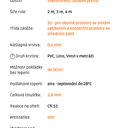
Odstín
:
Světlé dřevo, dubová prkna.
Šíře role
:
2 m, 3 m, 4 m
32 - pro obytné prostory se silným
Třída zátěže
:
zatížením a komerční prostory se
středním zatíž
Nášlapná vrstva
:
0,4 mm
?
Druh krytiny
:
PVC, Lino, Vinyl v metráži
Možnost pokládky
do 16 m²
bez lepení
:
Podlahové topení
:
ano - teplovodní do 28°C
Celková tloušťka
:
3,8 mm
Reakce na oheň
:
Cfl.S1
Antistatika
:
ano