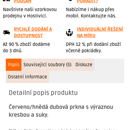
PODLAH
PORADIT?
Navštivte naši vzorkovou
Nabízíme i nákup přes
prodejnu v Hostivici.
mobil. Kontaktujte nás.
RYCHLÉ DODÁNÍ A
INDIVIDUÁLNÍ ŘEŠENÍ
DOSTUPNOST
NA MÍRU
Až 90 % zboží dodáme
DPH 12 % při dodání zboží
do 3 dnů.
včetně pokládky.
Popis
Související soubory (5)
Diskuze
Ostatní informace
Detailní popis produktu
Červeno/hnědá dubová prkna s výraznou
kresbou a suky.