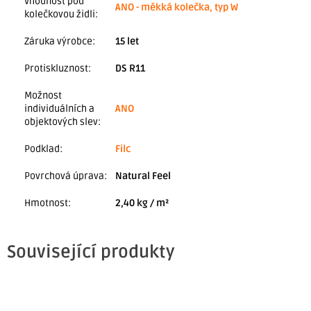
Vhodnost pod
ANO - měkká kolečka, typ W
kolečkovou židli
:
Záruka výrobce
:
15 let
Protiskluznost
:
DS R11
Možnost
individuálních a
ANO
objektových slev
:
Podklad
:
Filc
Povrchová úprava
:
Natural Feel
Hmotnost
:
2,40 kg / m²
Související produkty