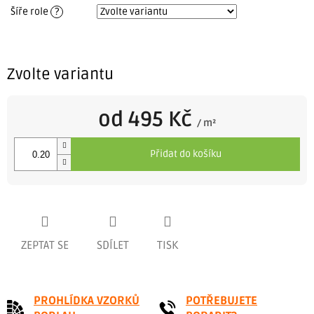
Šíře role
?
Zvolte variantu
od
495 Kč
/ m²
Měrná
cena:
Přidat do košíku
ZEPTAT SE
SDÍLET
TISK
PROHLÍDKA VZORKŮ
POTŘEBUJETE