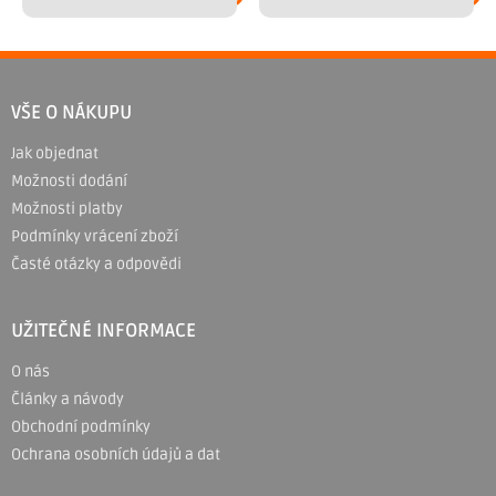
Z
á
VŠE O NÁKUPU
p
Jak objednat
a
Možnosti dodání
t
Možnosti platby
í
Podmínky vrácení zboží
Časté otázky a odpovědi
UŽITEČNÉ INFORMACE
O nás
Články a návody
Obchodní podmínky
Ochrana osobních údajů a dat