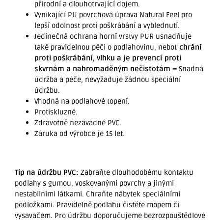
přírodní a dlouhotrvající dojem.
Vynikající PU povrchová úprava Natural Feel pro
lepší odolnost proti poškrábání a vyblednutí.
Jedinečná ochrana horní vrstvy PUR usnadňuje
také pravidelnou péči o podlahovinu, neboť
chrání
proti poškrábání, vlhku a je prevencí proti
skvrnám a nahromaděným nečistotám =
Snadná
údržba a péče, nevyžaduje žádnou speciální
údržbu.
Vhodná na podlahové topení.
Protiskluzné.
Zdravotně nezávadné PVC.
Záruka od výrobce je 15 let.
Tip na údržbu PVC:
Zabraňte dlouhodobému kontaktu
podlahy s gumou, voskovanými povrchy a jinými
nestabilními látkami. Chraňte nábytek speciálními
podložkami. Pravidelně podlahu čistěte mopem či
vysavačem. Pro údržbu doporučujeme bezrozpouštědlové