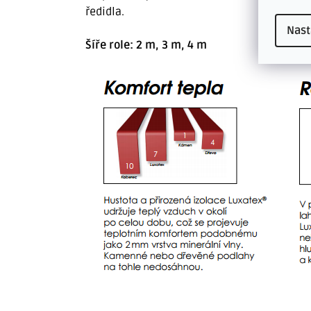
ředidla.
Nast
Šíře role: 2 m, 3 m, 4 m