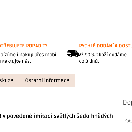
TŘEBUJETE PORADIT?
RYCHLÉ DODÁNÍ A DOST
bízíme i nákup přes mobil.
Až 90 % zboží dodáme
ntaktujte nás.
do 3 dnů.
skuze
Ostatní informace
Do
8 v povedené imitaci světlých šedo-hnědých
Kat