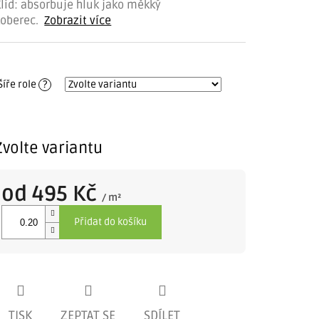
lid: absorbuje hluk jako měkký
koberec.
Zobrazit více
Šíře role
?
Zvolte variantu
od
495 Kč
/ m²
Měrná
Přidat do košíku
cena:
TISK
ZEPTAT SE
SDÍLET