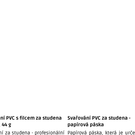
ní PVC s filcem za studena
Svařování PVC za studena -
, 44 g
papírová páska
ní za studena - profesionální
Papírová páska, která je urč