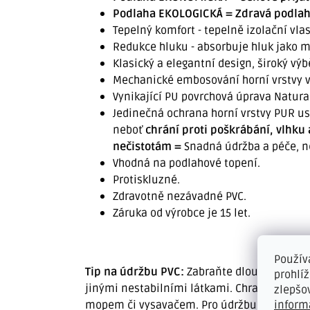
Podlaha EKOLOGICKÁ = Zdravá podlaha
Tepelný komfort - tepelně izolační vl
Redukce hluku - absorbuje hluk jako 
Klasický a elegantní design, široký výbě
Mechanické embosování horní vrstvy vy
Vynikající PU povrchová úprava Natural
Jedinečná ochrana horní vrstvy PUR u
neboť
chrání proti poškrábání, vlhk
nečistotám =
Snadná údržba a péče, n
Vhodná na podlahové topení.
Protiskluzné.
Zdravotně nezávadné PVC.
Záruka od výrobce je 15 let.
Použív
Tip na údržbu PVC:
Zabraňte dlouhodobému 
prohlí
jinými nestabilními látkami. Chraňte nábyt
zlepšo
inform
mopem či vysavačem. Pro údržbu doporučuj