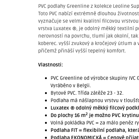
PVC podlahy Greenline z kolekce Leoline Sup
Toto PVC nabízí extrémně dlouhou životnost
vyznačuje se velmi kvalitní filcovou vrstvou
vrstva Luxatex ®, je odolný měkký textilní 
nerovností na povrchu, tlumí jak okolní, tak
koberec. vyšší zvukový a kročejový útlum a 
přičemž přináší vyšší tepelný komfort.
Vlastnosti:
PVC Greenline od výrobce skupiny IVC G
Vyráběno v Belgii.
Bytové PVC. Třída zátěže 23 - 32.
Podlaha má nášlapnou vrstvu v tloušť
Luxatex ® odolný měkký filcový podkl
2
Do plochy 16 m
je možno PVC krytinu 
Volná pokládka PVC = za málo peněz ryc
Podlaha FIT = flexibilní podlaha, kter
Podlaha EKONOMICKÁ = Cenově přijate