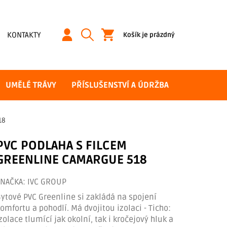
NÁKUPNÍ
KONTAKTY
Košík je prázdný
KOŠÍK
UMĚLÉ TRÁVY
PŘÍSLUŠENSTVÍ A ÚDRŽBA
18
PVC PODLAHA S FILCEM
GREENLINE CAMARGUE 518
ZNAČKA:
IVC GROUP
ytové PVC Greenline si zakládá na spojení
omfortu a pohodlí. Má dvojitou izolaci - Ticho:
zolace tlumící jak okolní, tak i kročejový hluk a