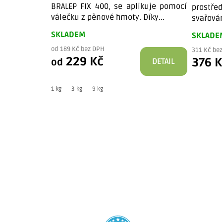
BRALEP FIX 400, se aplikuje pomocí
prostř
válečku z pěnové hmoty. Díky...
svařován
SKLADEM
SKLADE
od 189 Kč bez DPH
311 Kč be
229 Kč
376 
od
DETAIL
1 kg
3 kg
9 kg