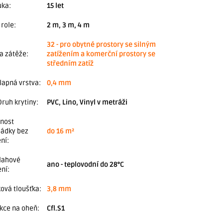
uka
:
15 let
 role
:
2 m, 3 m, 4 m
32 - pro obytné prostory se silným
da zátěže
:
zatížením a komerční prostory se
středním zatíž
lapná vrstva
:
0,4 mm
ruh krytiny
:
PVC, Lino, Vinyl v metráži
nost
ládky bez
do 16 m²
ení
:
lahové
ano - teplovodní do 28°C
ení
:
ková tloušťka
:
3,8 mm
kce na oheň
:
Cfl.S1