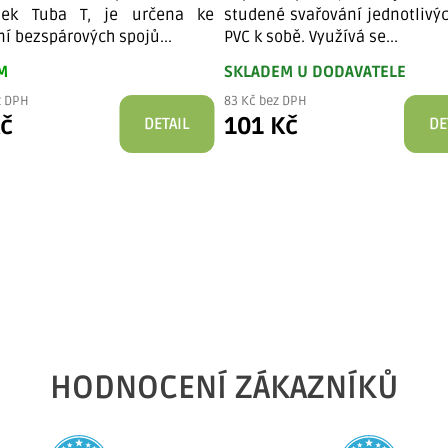
edek Tuba T, je určena ke
studené svařování jednotlivý
í bezspárových spojů...
PVC k sobě. Využívá se...
M
SKLADEM U DODAVATELE
z DPH
83 Kč bez DPH
Kč
101 Kč
DETAIL
DE
HODNOCENÍ ZÁKAZNÍKŮ