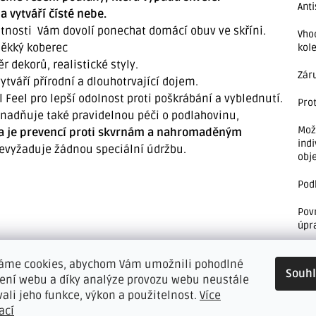
Anti
 vytváří čísté nebe.
astnosti Vám dovolí ponechat domácí obuv ve skříni.
Vho
měkký koberec
kole
r dekorů, realistické styly.
Zár
tváří přírodní a dlouhotrvající dojem.
 Feel pro lepší odolnost proti poškrábání a vyblednutí.
Pro
snadňuje také pravidelnou péči o podlahovinu,
Mož
u a je prevencí proti skvrnám a nahromaděným
indi
evyžaduje žádnou speciální údržbu.
obj
Pod
Pov
úpr
Hmo
áme cookies, abychom Vám umožnili pohodlné
Souh
kontaktu podlahy s gumou, voskovanými povrchy a
žení webu a díky analýze provozu webu neustále
ek speciálními podložkami. Pravidelně podlahu čistěte
vali jeho funkce, výkon a použitelnost.
Více
ací
eme bezrozpouštědlové přípravky a vodu. Nepoužívejte