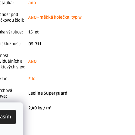
statika
:
ano
dnost pod
ANO - měkká kolečka, typ W
čkovou židli
:
uka výrobce
:
15 let
tiskluznost
:
DS R11
nost
viduálních a
ANO
ektových slev
:
klad
:
Filc
rchová
Leoline Superguard
ava
:
tnost
:
2,40 kg / m²
lasím