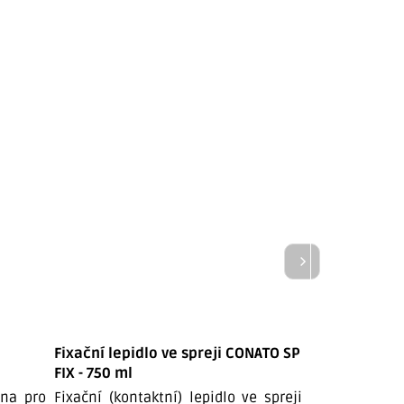
Fixační lepidlo ve spreji CONATO SP
Čisticí a oše
FIX - 750 ml
PALLMANN RZ 
Wischpflege
ena pro
Fixační (kontaktní) lepidlo ve spreji