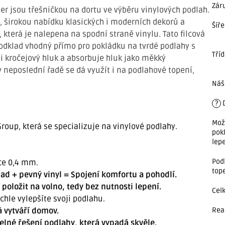
Zár
er jsou třešničkou na dortu ve výběru vinylových podlah.
, širokou nabídku klasických i moderních dekorů a
Šíře
, která je nalepena na spodní straně vinylu. Tato filcová
podklad vhodný přímo pro pokládku na tvrdé podlahy s
Tří
 i kročejový hluk a absorbuje hluk jako měkký
v neposlední řadě se dá využít i na podlahové topení,
Náš
?
D
Mož
roup, která se specializuje na vinylové podlahy.
pok
lep
Pod
ce 0,4 mm.
top
ad + pevný vinyl = Spojení komfortu a pohodlí.
položit na volno, tedy bez nutnosti lepení.
Cel
hle vylepšíte svoji podlahu.
á vytváří domov.
Rea
lné řešení podlahy, která vypadá skvěle.