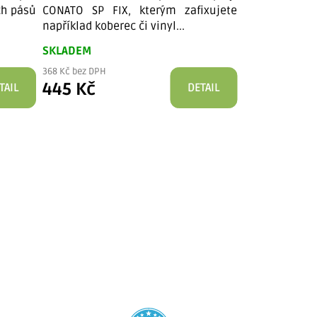
ch pásů
CONATO SP FIX, kterým zafixujete
Čistící a oše
například koberec či vinyl...
denní údrž
Wischpflege na
SKLADEM
SKLADEM
368 Kč bez DPH
445 Kč
TAIL
DETAIL
288 Kč bez DPH
348 Kč