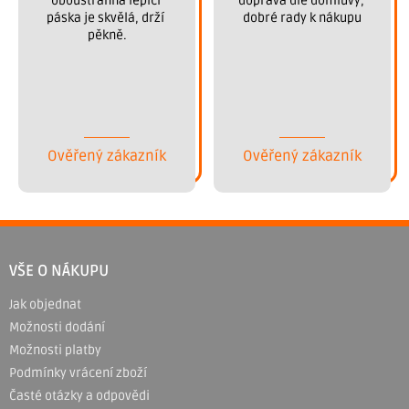
oboustranná lepící 
doprava dle domluvy, 
páska je skvělá, drží 
dobré rady k nákupu
pěkně.
Ověřený zákazník
Ověřený zákazník
Z
á
VŠE O NÁKUPU
p
Jak objednat
a
Možnosti dodání
t
Možnosti platby
í
Podmínky vrácení zboží
Časté otázky a odpovědi