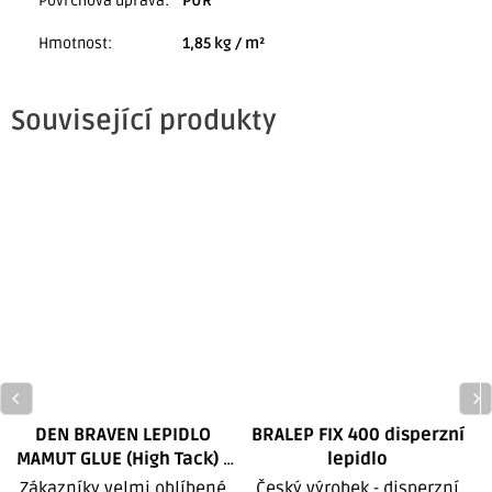
Povrchová úprava
:
PUR
Hmotnost
:
1,85 kg / m²
Související produkty
DEN BRAVEN LEPIDLO
BRALEP FIX 400 disperzní
MAMUT GLUE (High Tack) -
lepidlo
290 ml
Zákazníky velmi oblíbené
Český výrobek - disperzní