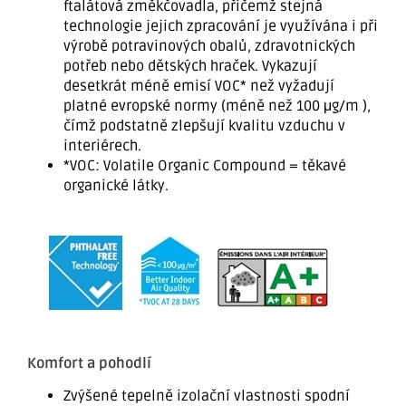
ftalátová změkčovadla, přičemž stejná
technologie jejich zpracování je využívána i při
výrobě potravinových obalů, zdravotnických
potřeb nebo dětských hraček. Vykazují
desetkrát méně emisí VOC* než vyžadují
platné evropské normy (méně než 100 μg/m ),
čímž podstatně zlepšují kvalitu vzduchu v
interiérech.
*VOC: Volatile Organic Compound = těkavé
organické látky.
Komfort a pohodlí
Zvýšené tepelně izolační vlastnosti spodní