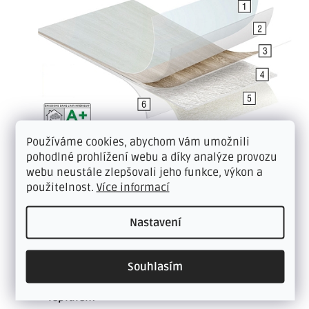
Používáme cookies, abychom Vám umožnili
pohodlné prohlížení webu a díky analýze provozu
webu neustále zlepšovali jeho funkce, výkon a
použitelnost.
Více informací
vrchní vrstva: klasická vinylová podlaha s
kompaktní nášlapnou vrstvou
Nastavení
spodní vrstva: 100% polyesterová textilní
výztuha (filc)
Souhlasím
mezi 2 vrstvami: antibakteriální a
protiplísňová vrs
tva spojená voděodolným
lepidlem