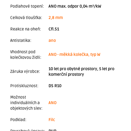
Podlahové topení
:
ANO max. odpor 0,04 m²/kW
Celková tloušťka
:
2,8 mm
Reakce na oheň
:
Cfl.S1
Antistatika
:
ano
Vhodnost pod
ANO - měkká kolečka, typ W
kolečkovou židli
:
10 let pro obytné prostory, 5 let pro
Záruka výrobce
:
komerční prostory
Protiskluznost
:
DS R10
Možnost
individuálních a
ANO
objektových slev
:
Podklad
:
Filc