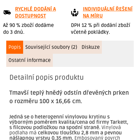
RYCHLÉ DODÁNÍ A
INDIVIDUÁLNÍ ŘEŠENÍ
DOSTUPNOST
NA MÍRU
Až 90 % zboží dodáme
DPH 12 % při dodání zboží
do 3 dnů.
včetně pokládky.
Popis
Související soubory (2)
Diskuze
Ostatní informace
Detailní popis produktu
Tmavší teplý hnědý odstín dřevěných prken
o rozměru 100 x 16,66 cm.
Jedná se o heterogenní vinylovou krytinu s
výborným poměrem kvalita/cena od firmy Tarkett,
s filcovou podložkou na spodní straně.
Vinylová
podlaha má
celkovou tloušťku 2,8 mm a pevnou
nášlapnou vrstvu 0,35 mm.
Embosovaný povrch