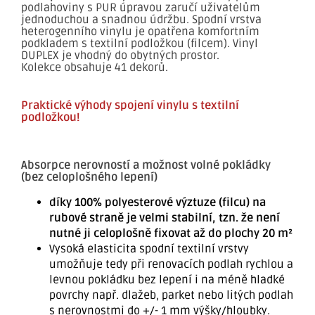
podlahoviny s PUR úpravou zaručí uživatelům
jednoduchou a snadnou údržbu. Spodní vrstva
heterogenního vinylu je opatřena komfortním
podkladem s textilní podložkou (filcem). Vinyl
DUPLEX je vhodný do obytných prostor.
Kolekce obsahuje 41 dekorů.
Praktické výhody spojení vinylu s textilní
podložkou!
Absorpce nerovností a možnost volné pokládky
(bez celoplošného lepení)
díky 100% polyesterové výztuze (filcu) na
rubové straně je velmi stabilní, tzn. že není
nutné ji celoplošně fixovat až do plochy 20 m²
Vysoká elasticita spodní textilní vrstvy
umožňuje tedy při renovacích podlah rychlou a
levnou pokládku bez lepení i na méně hladké
povrchy např. dlažeb, parket nebo litých podlah
s nerovnostmi do +/- 1 mm výšky/hloubky.