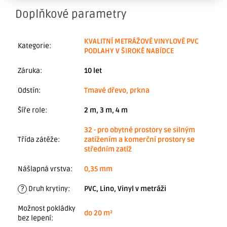
Doplňkové parametry
KVALITNÍ METRÁŽOVÉ VINYLOVÉ PVC
Kategorie
:
PODLAHY V ŠIROKÉ NABÍDCE
Záruka
:
10 let
Odstín
:
Tmavé dřevo, prkna
Šíře role
:
2 m, 3 m, 4 m
32 - pro obytné prostory se silným
Třída zátěže
:
zatížením a komerční prostory se
středním zatíž
Nášlapná vrstva
:
0,35 mm
?
Druh krytiny
:
PVC, Lino, Vinyl v metráži
Možnost pokládky
do 20 m²
bez lepení
: