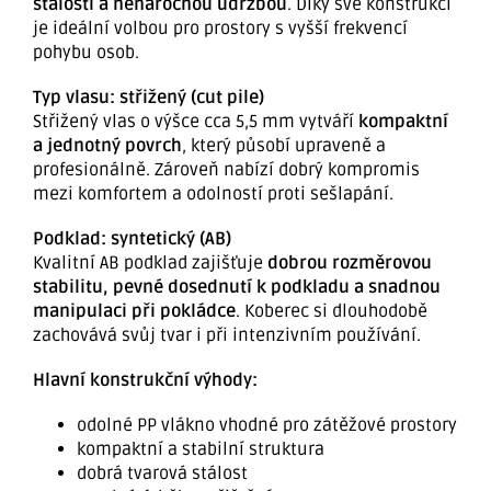
stálostí a nenáročnou údržbou
. Díky své konstrukci
je ideální volbou pro prostory s vyšší frekvencí
pohybu osob.
Typ vlasu: střižený (cut pile)
Střižený vlas o výšce cca 5,5 mm vytváří
kompaktní
a jednotný povrch
, který působí upraveně a
profesionálně. Zároveň nabízí dobrý kompromis
mezi komfortem a odolností proti sešlapání.
Podklad: syntetický (AB)
Kvalitní AB podklad zajišťuje
dobrou rozměrovou
stabilitu, pevné dosednutí k podkladu a snadnou
manipulaci při pokládce
. Koberec si dlouhodobě
zachovává svůj tvar i při intenzivním používání.
Hlavní konstrukční výhody:
odolné PP vlákno vhodné pro zátěžové prostory
kompaktní a stabilní struktura
dobrá tvarová stálost