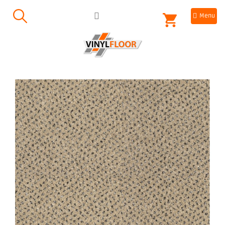
Přejít
NÁKUPNÍ
na
obsah
KOŠÍK