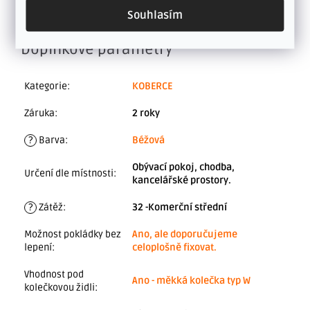
Koberec je vhodný pro
velkoplošnou instalaci
, kde
Souhlasím
vytváří jednotný a funkční základ interiéru.
Doplňkové parametry
Kategorie
:
KOBERCE
Záruka
:
2 roky
?
Barva
:
Béžová
Obývací pokoj, chodba,
Určení dle místnosti
:
kancelářské prostory.
?
Zátěž
:
32 -Komerční střední
Možnost pokládky bez
Ano, ale doporučujeme
lepení
:
celoplošně fixovat.
Vhodnost pod
Ano - měkká kolečka typ W
kolečkovou židli
: