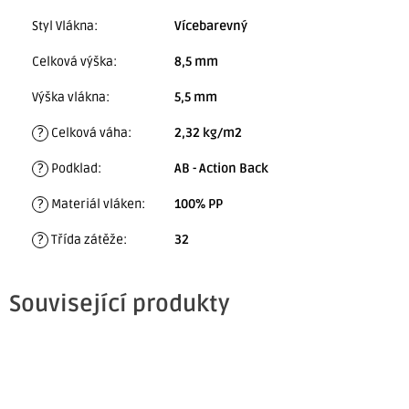
Styl Vlákna
:
Vícebarevný
Celková výška
:
8,5 mm
Výška vlákna
:
5,5 mm
?
Celková váha
:
2,32 kg/m2
?
Podklad
:
AB - Action Back
?
Materiál vláken
:
100% PP
?
Třída zátěže
:
32
Související produkty