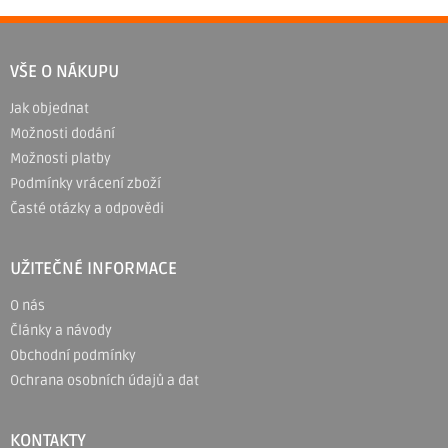
Z
á
VŠE O NÁKUPU
p
Jak objednat
a
Možnosti dodání
t
Možnosti platby
í
Podmínky vrácení zboží
Časté otázky a odpovědi
UŽITEČNÉ INFORMACE
O nás
Články a návody
Obchodní podmínky
Ochrana osobních údajů a dat
KONTAKTY