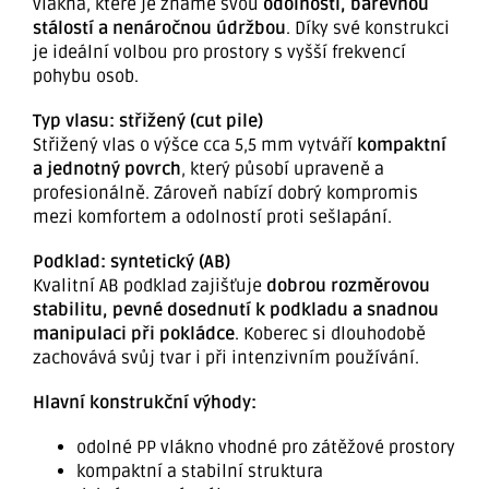
vlákna, které je známé svou
odolností, barevnou
stálostí a nenáročnou údržbou
. Díky své konstrukci
je ideální volbou pro prostory s vyšší frekvencí
pohybu osob.
Typ vlasu: střižený (cut pile)
Střižený vlas o výšce cca 5,5 mm vytváří
kompaktní
a jednotný povrch
, který působí upraveně a
profesionálně. Zároveň nabízí dobrý kompromis
mezi komfortem a odolností proti sešlapání.
Podklad: syntetický (AB)
Kvalitní AB podklad zajišťuje
dobrou rozměrovou
stabilitu, pevné dosednutí k podkladu a snadnou
manipulaci při pokládce
. Koberec si dlouhodobě
zachovává svůj tvar i při intenzivním používání.
Hlavní konstrukční výhody:
odolné PP vlákno vhodné pro zátěžové prostory
kompaktní a stabilní struktura