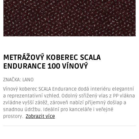
METRÁŽOVÝ KOBEREC SCALA
ENDURANCE 100 VÍNOVÝ
ZNAČKA:
LANO
Vínový koberec SCALA Endurance dodá interiéru elegantní
a reprezentativní vzhled. Odolný střižený vlas z PP vlákna
zvládne vyšší zátěž, zároveň nabízí příjemný došlap a
snadnou údržbu. Ideální pro kanceláře i veřejné
prostory.
Zobrazit více