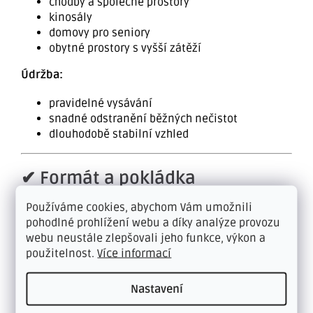
chodby a společné prostory
kinosály
domovy pro seniory
obytné prostory s vyšší zátěží
Údržba:
pravidelné vysávání
snadné odstranění běžných nečistot
dlouhodobě stabilní vzhled
✔ Formát a pokládka
Používáme cookies, abychom Vám umožnili
Šíře role:
4 m
pohodlné prohlížení webu a díky analýze provozu
webu neustále zlepšovali jeho funkce, výkon a
Způsob pokládky:
použitelnost.
Více informací
celoplošné lepení (doporučeno pro komerční
Nastavení
prostory)
volná pokládka dle typu podkladu