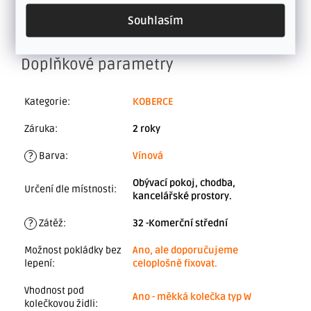
Koberec je vhodný pro
velkoplošnou instalaci
, kde
Souhlasím
vytváří jednotný a funkční základ interiéru.
Doplňkové parametry
Kategorie
:
KOBERCE
Záruka
:
2 roky
?
Barva
:
Vínová
Obývací pokoj, chodba,
Určení dle místnosti
:
kancelářské prostory.
?
Zátěž
:
32 -Komerční střední
Možnost pokládky bez
Ano, ale doporučujeme
lepení
:
celoplošně fixovat.
Vhodnost pod
Ano - měkká kolečka typ W
kolečkovou židli
: