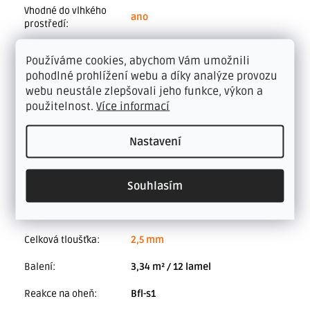
Vhodné do vlhkého
ano
prostředí
:
Třída zátěže
:
42 - střední průmyslová zátěž
Používáme cookies, abychom Vám umožnili
pohodlné prohlížení webu a díky analýze provozu
Nášlapná vrstva
:
0,55 mm
webu neustále zlepšovali jeho funkce, výkon a
Značka
:
Floor Forever
použitelnost.
Více informací
Cena za m²
:
700–1000 Kč/m²
Nastavení
V-spára
:
jemná mikro 4V
Souhlasím
Vlastnost
:
Bez ftalátů
,
Zátěžové
,
Luxusní
Podlahové topení
:
ano, teplovodní
Celková tloušťka
:
2,5 mm
Balení
:
3,34 m² / 12 lamel
Reakce na oheň
:
Bfl-s1