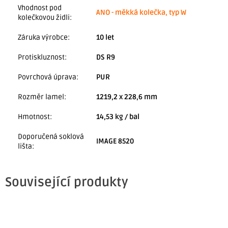
Vhodnost pod
ANO - měkká kolečka, typ W
kolečkovou židli
:
Záruka výrobce
:
10 let
Protiskluznost
:
DS R9
Povrchová úprava
:
PUR
Rozměr lamel
:
1219,2 x 228,6 mm
Hmotnost
:
14,53 kg / bal
Doporučená soklová
IMAGE 8520
lišta
:
Související produkty