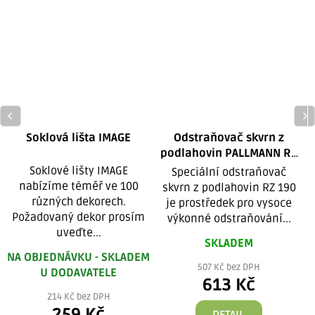
Soklová lišta IMAGE
Odstraňovač skvrn z
podlahovin PALLMANN RZ
190 Boden Fleckenlöser
Soklové lišty IMAGE
Speciální odstraňovač
nabízíme téměř ve 100
skvrn z podlahovin RZ 190
různých dekorech.
je prostředek pro vysoce
Požadovaný dekor prosím
výkonné odstraňování...
uveďte...
SKLADEM
NA OBJEDNÁVKU - SKLADEM
507 Kč bez DPH
U DODAVATELE
613 Kč
214 Kč bez DPH
259 Kč