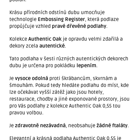
Krásu přírodních odstínů dubu umocňuje
technologie
Embossing Register
, která podlaze
propůjčuje vzhled
pravé dřevěné podlahy
.
Kolekce
Authentic Oak
je opravdu velmi zdařilá a
dekory zcela
autentické
.
Tato podlaha v šesti různých autentických dekorech
dubu je určena pro pokládku
lepením
.
Je
vysoce odolná
proti škrábancům, skvrnám a
šmouhám. Pokud tedy hledáte podlahu do míst, kde
lze očekávat vyšší zátěž jako jsou hotely,
restaurace, chodby a jiné exponované prostory, jsou
pro Vás podlahy z kolekce Authentic Oak 0,55 tou
pravou volbou.
Je
zdravotně nezávadná
, neobsahuje
žádné ftaláty
.
Elegantní a krásná podlaha Authentic Oak 0,55 je