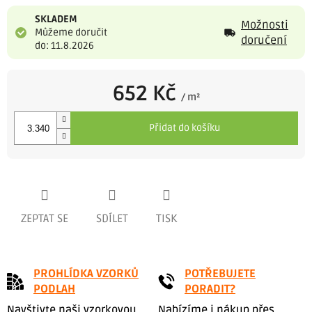
SKLADEM
Možnosti
Můžeme doručit
doručení
do: 11.8.2026
652 Kč
/ m²
Měrná
cena:
Přidat do košíku
ZEPTAT SE
SDÍLET
TISK
PROHLÍDKA VZORKŮ
POTŘEBUJETE
PODLAH
PORADIT?
Navštivte naši vzorkovou
Nabízíme i nákup přes