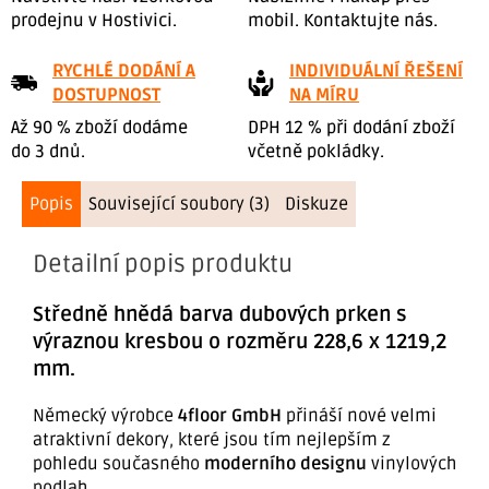
prodejnu v Hostivici.
mobil. Kontaktujte nás.
RYCHLÉ DODÁNÍ A
INDIVIDUÁLNÍ ŘEŠENÍ
DOSTUPNOST
NA MÍRU
Až 90 % zboží dodáme
DPH 12 % při dodání zboží
do 3 dnů.
včetně pokládky.
Popis
Související soubory (3)
Diskuze
Detailní popis produktu
Středně hnědá barva dubových prken s
výraznou kresbou o rozměru 228,6 x 1219,2
mm.
Německý výrobce
4floor GmbH
přináší nové velmi
atraktivní dekory, které jsou tím nejlepším z
pohledu současného
moderního designu
vinylových
podlah.