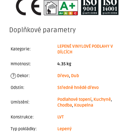
Doplňkové parametry
LEPENÉ VINYLOVÉ PODLAHY V
Kategorie
:
DÍLCÍCH
Hmotnost
:
4.35 kg
?
Dekor
:
Dřevo
,
Dub
Odstín
:
Středně hnědé dřevo
Podlahové topení
,
Kuchyně
,
Umístění
:
Chodba
,
Koupelna
Konstrukce
:
LVT
Typ pokládky
:
Lepený