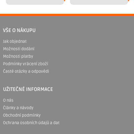
Z
á
VŠE O NÁKUPU
p
Jak objednat
a
Možnosti dodání
t
Možnosti platby
í
Podmínky vrácení zboží
Časté otázky a odpovědi
UŽITEČNÉ INFORMACE
O nás
Články a návody
Obchodní podmínky
Ochrana osobních údajů a dat