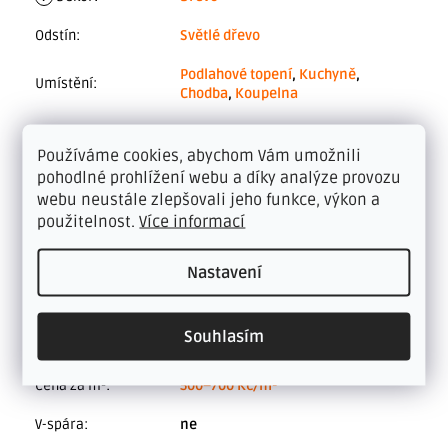
Odstín
:
Světlé dřevo
Podlahové topení
,
Kuchyně
,
Umístění
:
Chodba
,
Koupelna
Konstrukce
:
LVT
Používáme cookies, abychom Vám umožnili
Typ pokládky
:
Lepený
pohodlné prohlížení webu a díky analýze provozu
webu neustále zlepšovali jeho funkce, výkon a
Vhodné do vlhkého
ano
použitelnost.
Více informací
prostředí
:
Třída zátěže
:
42 - střední průmyslová zátěž
Nastavení
Nášlapná vrstva
:
0,55 mm
Souhlasím
Značka
:
Tajima
Cena za m²
:
500–700 Kč/m²
V-spára
:
ne