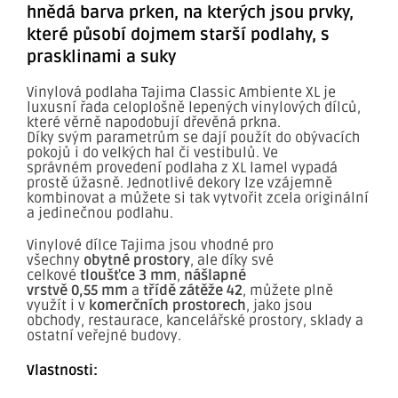
hnědá barva prken, na kterých jsou prvky,
které působí dojmem starší podlahy, s
prasklinami a suky
Vinylová podlaha Tajima Classic Ambiente XL je
luxusní řada celoplošně lepených vinylových dílců,
které věrně napodobují dřevěná prkna.
Díky svým parametrům se dají použít do obývacích
pokojů i do velkých hal či vestibulů. Ve
správném provedení podlaha z XL lamel vypadá
prostě úžasně. Jednotlivé dekory lze vzájemně
kombinovat a můžete si tak vytvořit zcela originální
a jedinečnou podlahu.
Vinylové dílce Tajima jsou vhodné pro
všechny
obytné prostory
, ale díky své
celkové
tloušťce 3 mm
,
nášlapné
vrstvě 0,55 mm
a
třídě zátěže
42
, můžete plně
využít i v
komerčních prostorech
, jako jsou
obchody, restaurace, kancelářské prostory, sklady a
ostatní veřejné budovy.
Vlastnosti: