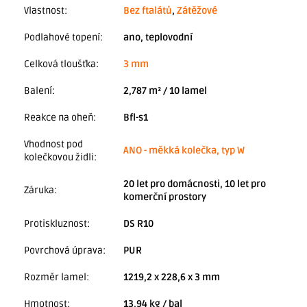
Vlastnost
:
Bez ftalátů
,
Zátěžové
Podlahové topení
:
ano, teplovodní
Celková tloušťka
:
3 mm
Balení
:
2,787 m² / 10 lamel
Reakce na oheň
:
Bfl-s1
Vhodnost pod
ANO - měkká kolečka, typ W
kolečkovou židli
:
20 let pro domácnosti, 10 let pro
Záruka
:
komerční prostory
Protiskluznost
:
DS R10
Povrchová úprava
:
PUR
Rozměr lamel
:
1219,2 x 228,6 x 3 mm
Hmotnost
:
13,94 kg / bal