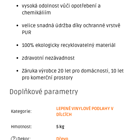
vysoká odolnost vůči opotřebení a
chemikáliím
velice snadná údržba díky ochranné vrstvě
PUR
100% ekologicky recyklovatelný materiál
zdravotní nezávadnost
Záruka výrobce 20 let pro domácnosti, 10 let
pro komerční prostory
Doplňkové parametry
LEPENÉ VINYLOVÉ PODLAHY V
Kategorie
:
DÍLCÍCH
Hmotnost
:
5 kg
?
Dekor
:
Dřevo