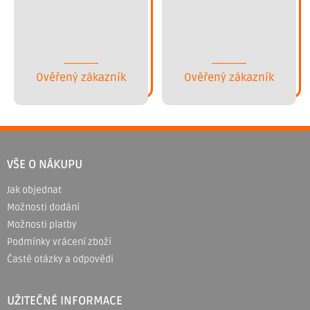
Ověřený zákazník
Ověřený zákazník
Z
á
VŠE O NÁKUPU
p
Jak objednat
a
Možnosti dodání
t
Možnosti platby
í
Podmínky vrácení zboží
Časté otázky a odpovědi
UŽITEČNÉ INFORMACE