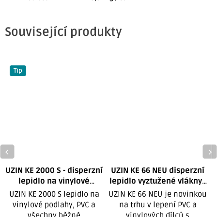
Související produkty
Tip
UZIN KE 2000 S - disperzní
UZIN KE 66 NEU disperzní
lepidlo na vinylové
lepidlo vyztužené vlákny -
l
podlahy - 14 kg
Lepidlo
6 kg
UZIN KE 2000 S lepidlo na
UZIN KE 66 NEU je novinkou
UZIN KE 2000S na vinylové
vinylové podlahy, PVC a
na trhu v lepení PVC a
podlahy
všechny běžné
vinylových dílců s