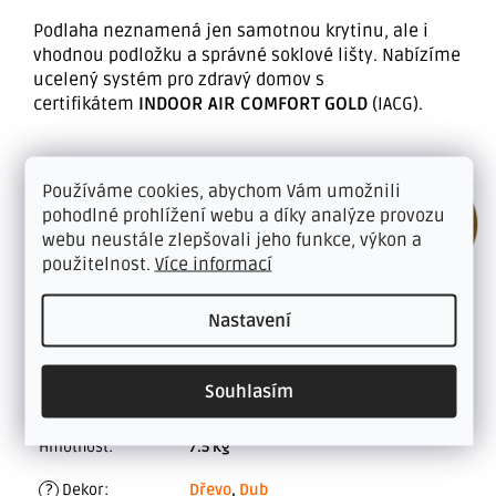
Podlaha neznamená jen samotnou krytinu, ale i
vhodnou podložku a správné soklové lišty. Nabízíme
ucelený systém pro zdravý domov s
certifikátem
INDOOR AIR COMFORT GOLD
(IACG).
Používáme cookies, abychom Vám umožnili
pohodlné prohlížení webu a díky analýze provozu
webu neustále zlepšovali jeho funkce, výkon a
použitelnost.
Více informací
Nastavení
Doplňkové parametry
ŠIROKÁ NABÍDKA VINYLOVÝCH
Souhlasím
Kategorie
:
PODLAH S CLICK SYSTÉMEM
Hmotnost
:
7.5 kg
?
Dekor
:
Dřevo
,
Dub