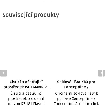
Související produkty
Čisticí a ošetřující
Soklová lišta K40 pro
prostředek PALLMANN RZ
Conceptline /
181 Elastic Wischpflege
Conceptline Acoustic
Čistící a ošetřující
Originální soklové lišty k
30101 Dub klasik
prostředek pro denní
podlaze Conceptline a
údržbu RZ 181 Elastic
Conceptline Acoustic click