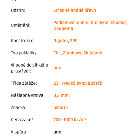
Odstín
:
Středně hnědé dřevo
Podlahové topení
,
Kuchyně
,
Chodba
,
Umístění
:
Koupelna
Konstrukce
:
Rigidní
,
SPC
Typ pokládky
:
Clic
,
Zámkový
,
Skládaný
Vhodné do vlhkého
ano
prostředí
:
Třída zátěže
:
23 - vysoká bytová zátěž
Nášlapná vrstva
:
0,3 mm
Značka
:
ostatní
Cena za m²
:
700–1000 Kč/m²
V-spára
:
ano