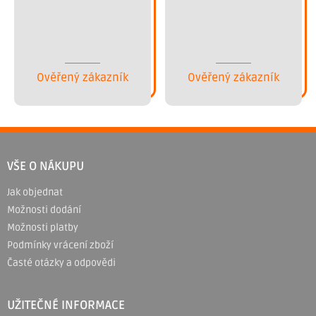
Ověřený zákazník
Ověřený zákazník
Z
á
VŠE O NÁKUPU
p
Jak objednat
a
Možnosti dodání
t
Možnosti platby
í
Podmínky vrácení zboží
Časté otázky a odpovědi
UŽITEČNÉ INFORMACE