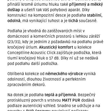
přináší kromě útlumu hluku také
příjemný a měkký
došlap
a ušetří tak Váš pohybový aparát. Díky
konstrukci na kompozitní desce je podlaha
stabilní,
odolná
, má vynikající tuhost a je
tichá
současně.
Podlaha je vhodná do zatěžovaných míst v
domácnosti a komerčních prostorů s lehkou zátěží
(23/31), kdy je jedním z požadavků na podlahu právě
kročejový útlum.
Akustický komfort
u kolekce
Conceptline Acoustic Click zajišťuje podložka, která
tlumí kročejový hluk o 17 dB. Díky ní už se nedává
pod podlahu další podložka.
Oblíbená kolekce od
německého výrobce
vyniká
odolností, dlouhou životností a perfektním
zpracováním dekorů.
Na dotek je podlaha
teplá a příjemná
. Bezpečný
protiskluzný povrch s vrstvou
MATT PUR
dodává
podlaze autentický vzhled. Snadno se udržuje a na