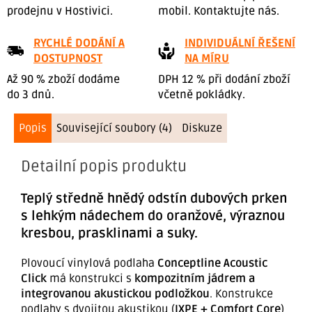
prodejnu v Hostivici.
mobil. Kontaktujte nás.
RYCHLÉ DODÁNÍ A
INDIVIDUÁLNÍ ŘEŠENÍ
DOSTUPNOST
NA MÍRU
Až 90 % zboží dodáme
DPH 12 % při dodání zboží
do 3 dnů.
včetně pokládky.
Popis
Související soubory (4)
Diskuze
Detailní popis produktu
Teplý středně hnědý odstín dubových prken
s lehkým nádechem do oranžové, výraznou
kresbou, prasklinami a suky.
Plovoucí vinylová podlaha
Conceptline Acoustic
Click
má konstrukci s
kompozitním jádrem a
integrovanou akustickou podložkou
. Konstrukce
podlahy s dvojitou akustikou (
IXPE + Comfort Core
)