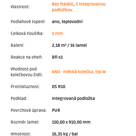
Bez ftalátů
,
S integrovanou
Vlastnost
:
podložkou
Podlahové topení
:
ano, teplovodní
Celková tloušťka
:
5 mm
Balení
:
2,18 m² / 16 lamel
Reakce na oheň
:
Bfl-s1
Vhodnost pod
ANO - měkká kolečka, typ W
kolečkovou židli
:
Protiskluznost
:
DS R10
Podklad
:
Integrovaná podložka
Povrchová úprava
:
PUR
Rozměr lamel
:
150,00 x 910,00 mm
Hmotnost
:
16,35 kg / bal