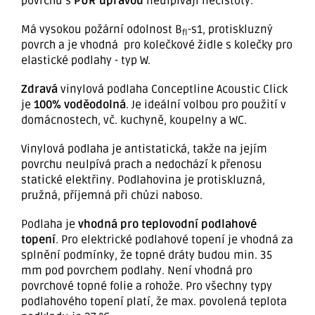
povrchu s
PUR úpravou
neulpívají nečistoty.
Má vysokou požární odolnost B
-s1, protiskluzný
fl
povrch a je vhodná pro kolečkové židle s kolečky pro
elastické podlahy - typ W.
Zdravá
vinylová podlaha Conceptline Acoustic Click
je
100% voděodolná
. Je ideální volbou pro použití v
domácnostech, vč. kuchyně, koupelny a WC.
Vinylová podlaha je antistatická, takže na jejím
povrchu neulpívá prach a nedochází k přenosu
statické elektřiny. Podlahovina je protiskluzná,
pružná, příjemná při chůzi naboso.
Podlaha je
vhodná pro teplovodní podlahové
topení
. Pro elektrické podlahové topení je vhodná za
splnění podmínky, že topné dráty budou min. 35
mm pod povrchem podlahy. Není vhodná pro
povrchové topné folie a rohože. Pro všechny typy
podlahového topení platí, že max. povolená teplota