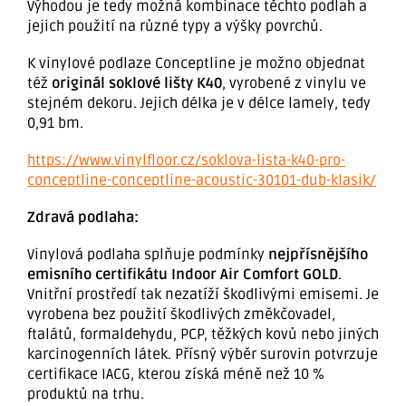
Výhodou je tedy možná kombinace těchto podlah a
jejich použití na různé typy a výšky povrchů.
K vinylové podlaze Conceptline je možno objednat
též
originál soklové lišty K40
, vyrobené z vinylu ve
stejném dekoru. Jejich délka je v délce lamely, tedy
0,91 bm.
https://www.vinylfloor.cz/soklova-lista-k40-pro-
conceptline-conceptline-acoustic-30101-dub-klasik/
Zdravá podlaha:
Vinylová podlaha splňuje podmínky
nejpřísnějšího
emisního certifikátu Indoor Air Comfort GOLD
.
Vnitřní prostředí tak nezatíží škodlivými emisemi. Je
vyrobena bez použití škodlivých změkčovadel,
ftalátů, formaldehydu, PCP, těžkých kovů nebo jiných
karcinogenních látek. Přísný výběr surovin potvrzuje
certifikace IACG, kterou získá méně než 10 %
produktů na trhu.