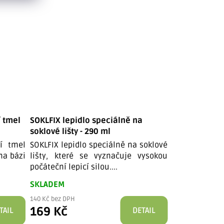
í tmel
SOKLFIX lepidlo speciálně na
DEN BRAVEN 
soklové lišty - 290 ml
(High Tack) -
ní tmel
SOKLFIX lepidlo speciálně na soklové
Zákazníky ve
na bázi
lišty, které se vyznačuje vysokou
Mamut od spo
počáteční lepicí silou....
nahrazuje hřeb
SKLADEM
SKLADEM
140 Kč bez DPH
192 Kč bez DPH
169 Kč
232 Kč
TAIL
DETAIL