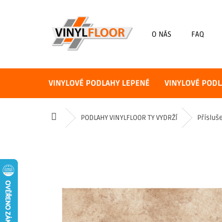
Přejít
na
obsah
O NÁS
FAQ
VINYLOVÉ PODLAHY LEPENÉ
VINYLOVÉ PODL
Domů
PODLAHY VINYLFLOOR TY VYDRŽÍ
Přísluš