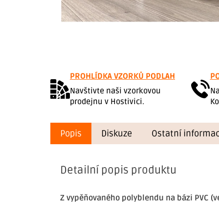
PROHLÍDKA VZORKŮ PODLAH
PO
Navštivte naši vzorkovou
Na
prodejnu v Hostivici.
Ko
Popis
Diskuze
Ostatní informa
Detailní popis produktu
Z
vypěňovaného polyblendu na bázi PVC (v