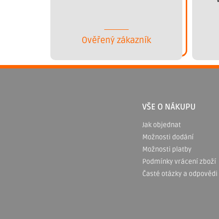
Ověřený zákazník
Z
á
p
VŠE O NÁKUPU
a
Jak objednat
Možnosti dodání
t
Možnosti platby
í
Podmínky vrácení zboží
Časté otázky a odpovědi