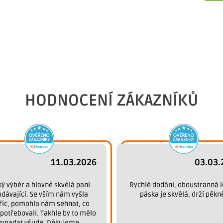
HODNOCENÍ ZÁKAZNÍKŮ
11.03.2026
03.03.
ký výběr a hlavně skvělá paní
Rychlé dodání, oboustranná l
odávající. Se vším nám vyšla
páska je skvělá, drží pěkn
říc, pomohla nám sehnat, co
potřebovali. Takhle by to mělo
vypadat všude. Děkujeme.