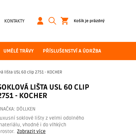
NÁKUPNÍ
KONTAKTY
Košík je prázdný
KOŠÍK
UMĚLÉ TRÁVY
PŘÍSLUŠENSTVÍ A ÚDRŽBA
á lišta USL 60 clip 2751 - KOCHER
SOKLOVÁ LIŠTA USL 60 CLIP
2751 - KOCHER
ZNAČKA:
DÖLLKEN
uxusní soklové lišty z velmi odolného
ateriálu, vhodné i do vlhkých
rostor.
Zobrazit více