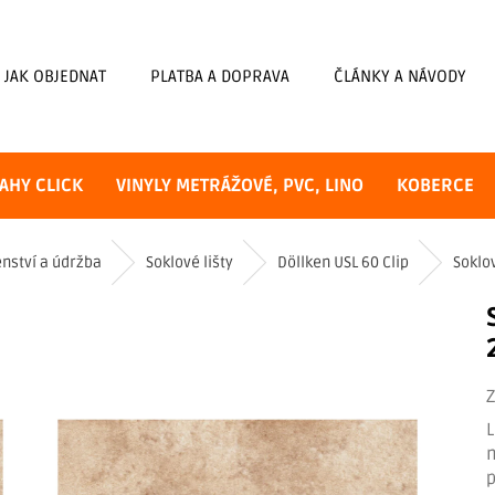
JAK OBJEDNAT
PLATBA A DOPRAVA
ČLÁNKY A NÁVODY
AHY CLICK
VINYLY METRÁŽOVÉ, PVC, LINO
KOBERCE
enství a údržba
Soklové lišty
Döllken USL 60 Clip
Soklov
L
m
p