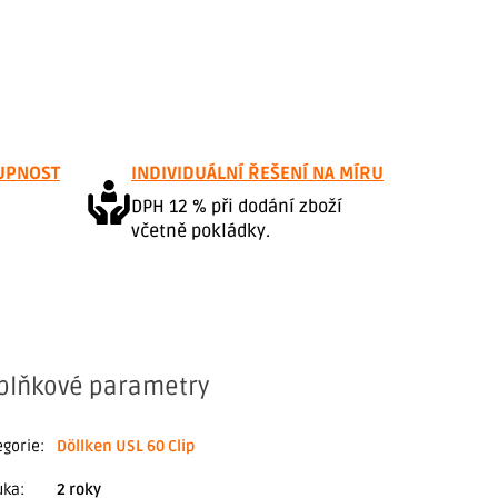
UPNOST
INDIVIDUÁLNÍ ŘEŠENÍ NA MÍRU
DPH 12 % při dodání zboží
včetně pokládky.
plňkové parametry
egorie
:
Döllken USL 60 Clip
uka
:
2 roky