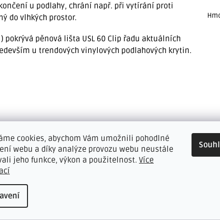
ončení u podlahy, chrání např. při vytírání proti
Hmo
ý do vlhkých prostor.
) pokrývá pěnová lišta USL 60 Clip řadu aktuálních
ředevším u trendových vinylových podlahových krytin.
áme cookies, abychom Vám umožnili pohodlné
Souh
žení webu a díky analýze provozu webu neustále
vali jeho funkce, výkon a použitelnost.
Více
ací
avení
Tip