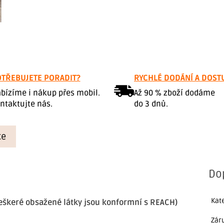
TŘEBUJETE PORADIT?
RYCHLÉ DODÁNÍ A DOST
bízíme i nákup přes mobil.
Až 90 % zboží dodáme
ntaktujte nás.
do 3 dnů.
ce
Do
Kat
eškeré obsažené látky jsou konformní s REACH)
Zár