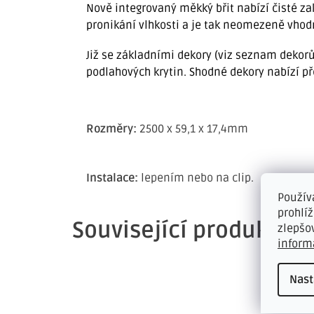
Nově integrovaný měkký břit nabízí čisté zak
pronikání vlhkosti a je tak neomezeně vhodn
Již se základními dekory (viz seznam dekorů
podlahových krytin. Shodné dekory nabízí p
Rozměry:
2500 x 59,1 x 17,4mm
Instalace:
lepením nebo na clip.
Použív
prohlí
Související produkty
zlepšo
inform
Nast