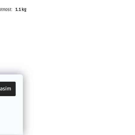
tnost
:
1.1 kg
lasím