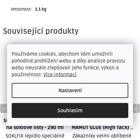
Hmotnost
:
1.1 kg
Související produkty
Používáme cookies, abychom Vám umožnili
pohodlné prohlížení webu a díky analýze provozu
webu neustále zlepšovali jeho funkce, výkon a
použitelnost.
Více informací
Nastavení
Souhlasím
SOKLFIX lepidlo speciálně
DEN BRAVEN LEPIDLO
na soklové lišty - 290 ml
MAMUT GLUE (High Tack) -
290 ml
SOKLFIX lepidlo speciálně
Zákazníky velmi oblíbené