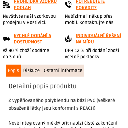
PROHLÍDKA VZORKŮ
POTŘEBUJETE
PODLAH
PORADIT?
Navštivte naši vzorkovou
Nabízíme i nákup přes
prodejnu v Hostivici.
mobil. Kontaktujte nás.
RYCHLÉ DODÁNÍ A
INDIVIDUÁLNÍ ŘEŠENÍ
DOSTUPNOST
NA MÍRU
Až 90 % zboží dodáme
DPH 12 % při dodání zboží
do 3 dnů.
včetně pokládky.
Popis
Diskuze
Ostatní informace
Detailní popis produktu
Z vypěňovaného polyblendu na bázi PVC (veškeré
obsažené látky jsou konformní s REACH)
Nově integrovaný měkký břit nabízí čisté zakončení