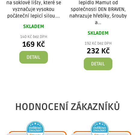
na soklové lišty, které se
lepidlo Mamut od
vyznačuje vysokou
společnosti DEN BRAVEN,
U
počáteční lepicí silou....
nahrazuje hřebíky, šrouby
a...
SKLADEM
SKLADEM
140 Kč bez DPH
169 Kč
192 Kč bez DPH
232 Kč
DETAIL
DETAIL
HODNOCENÍ ZÁKAZNÍKŮ