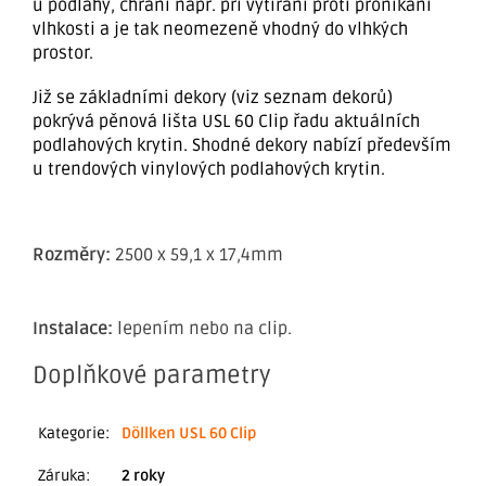
u podlahy, chrání např. při vytírání proti pronikání
vlhkosti a je tak neomezeně vhodný do vlhkých
prostor.
Již se základními dekory (viz seznam dekorů)
pokrývá pěnová lišta USL 60 Clip řadu aktuálních
podlahových krytin. Shodné dekory nabízí především
u trendových vinylových podlahových krytin.
Rozměry:
2500 x 59,1 x 17,4mm
Instalace:
lepením nebo na clip.
Doplňkové parametry
Kategorie
:
Döllken USL 60 Clip
Záruka
:
2 roky