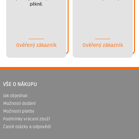
pěkně.
Ověřený zákazník
Ověřený zákazník
Z
á
VŠE O NÁKUPU
p
Jak objednat
a
Možnosti dodání
t
Možnosti platby
í
Podmínky vrácení zboží
Časté otázky a odpovědi