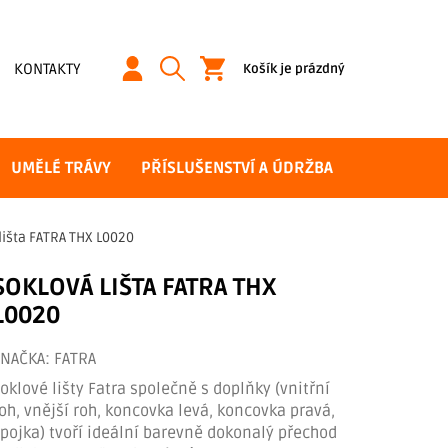
NÁKUPNÍ
KONTAKTY
Košík je prázdný
KOŠÍK
UMĚLÉ TRÁVY
PŘÍSLUŠENSTVÍ A ÚDRŽBA
lišta FATRA THX L0020
SOKLOVÁ LIŠTA FATRA THX
L0020
ZNAČKA:
FATRA
oklové lišty Fatra společně s doplňky (vnitřní
oh, vnější roh, koncovka levá, koncovka pravá,
pojka) tvoří ideální barevně dokonalý přechod