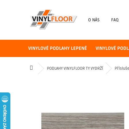
Přejít
na
obsah
O NÁS
FAQ
VINYLOVÉ PODLAHY LEPENÉ
VINYLOVÉ PODL
Domů
PODLAHY VINYLFLOOR TY VYDRŽÍ
Přísluš