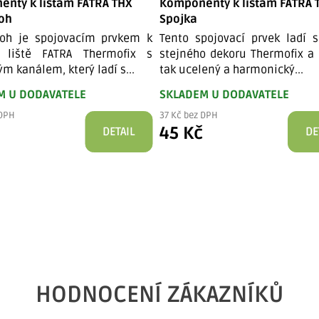
nty k lištám FATRA THX
Komponenty k lištám FATRA 
roh
Spojka
roh je spojovacím prvkem k
Tento spojovací prvek ladí s
é liště FATRA Thermofix s
stejného dekoru Thermofix a 
m kanálem, který ladí s...
tak ucelený a harmonický...
M U DODAVATELE
SKLADEM U DODAVATELE
 DPH
37 Kč bez DPH
č
45 Kč
DETAIL
DE
HODNOCENÍ ZÁKAZNÍKŮ