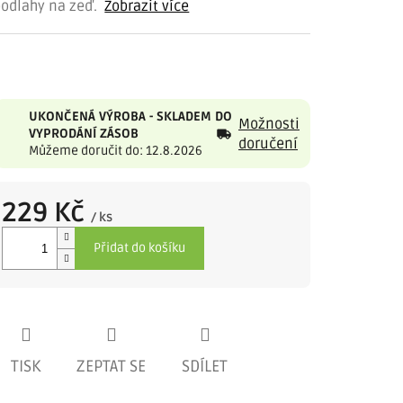
podlahy na zeď.
Zobrazit více
UKONČENÁ VÝROBA - SKLADEM DO
Možnosti
VYPRODÁNÍ ZÁSOB
doručení
Můžeme doručit do: 12.8.2026
229 Kč
/ ks
Měrná
Přidat do košíku
cena:
TISK
ZEPTAT SE
SDÍLET