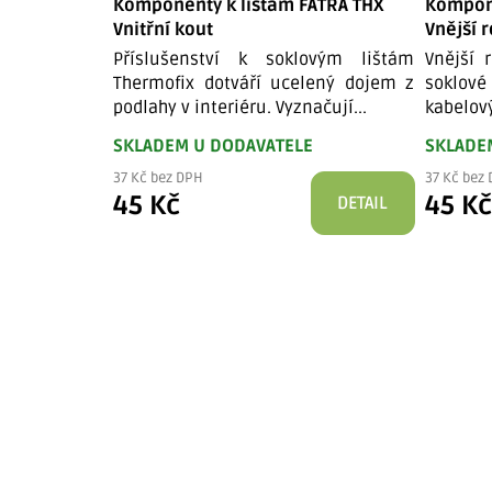
Komponenty k lištám FATRA THX
Kompone
Vnitřní kout
Vnější 
Příslušenství k soklovým lištám
Vnější 
Thermofix dotváří ucelený dojem z
soklov
podlahy v interiéru. Vyznačují...
kabelový
SKLADEM U DODAVATELE
SKLADE
37 Kč bez DPH
37 Kč bez
45 Kč
45 K
DETAIL