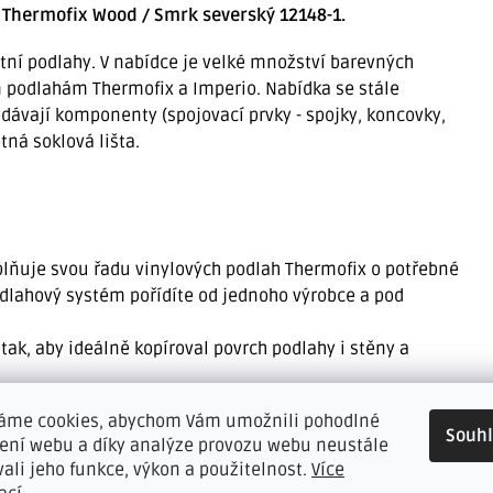
Thermofix Wood / Smrk severský 12148-1.
itní podlahy. V nabídce je velké množství barevných
vým podlahám Thermofix a Imperio. Nabídka se stále
odávají komponenty (spojovací prvky - spojky, koncovky,
tná soklová lišta.
oplňuje svou řadu vinylových podlah Thermofix o potřebné
odlahový systém pořídíte od jednoho výrobce a pod
n tak, aby ideálně kopíroval povrch podlahy i stěny a
 měkký "zobáček", který částečně vyrovnává nerovnosti zdi
áme cookies, abychom Vám umožnili pohodlné
ýhodné při malování, kdy horní část obklopíte,
Souh
žení webu a díky analýze provozu webu neustále
tu a odpadá tak zdlouhavé čistění lišty
vali jeho funkce, výkon a použitelnost.
Více