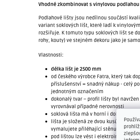
Vhodné zkombinovat s vinylovou podlahou 
Podlahové lišty jsou nedílnou součástí kval
variant soklových lišt, které ladí k vinylo
rozšiřuje. K tomuto typu soklových lišt se d
rohy, kouty) ve stejném dekoru jako je samo
Vlastnosti:
délka lišt je 2500 mm
od českého výrobce Fatra, který tak d
příslušenství = snadný nákup - celý p
jednotným označením
dokonalý tvar – profil lišty byl navrže
vyrovnával případné nerovnosti
soklová lišta má v horní i dolní části
Použív
lišta je složená ze dvou kusů, což je v
prohlí
vymalujete přiléhající stěnu až pod liš
zlepšo
pod lištou lze vést i elektroinstalaci