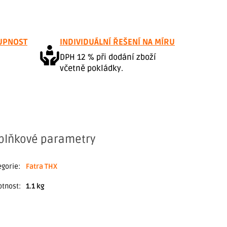
UPNOST
INDIVIDUÁLNÍ ŘEŠENÍ NA MÍRU
DPH 12 % při dodání zboží
včetně pokládky.
plňkové parametry
egorie
:
Fatra THX
tnost
:
1.1 kg