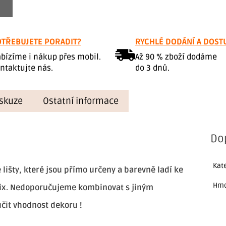
TŘEBUJETE PORADIT?
RYCHLÉ DODÁNÍ A DOST
bízíme i nákup přes mobil.
Až 90 % zboží dodáme
ntaktujte nás.
do 3 dnů.
skuze
Ostatní informace
Do
Kat
 lišty, které jsou přímo určeny a barevně ladí ke
Hmo
fix. Nedoporučujeme kombinovat s jiným
čit vhodnost dekoru !