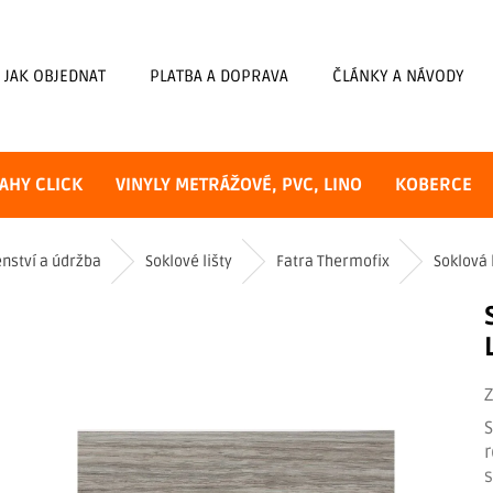
JAK OBJEDNAT
PLATBA A DOPRAVA
ČLÁNKY A NÁVODY
AHY CLICK
VINYLY METRÁŽOVÉ, PVC, LINO
KOBERCE
enství a údržba
Soklové lišty
Fatra Thermofix
Soklová 
S
r
s