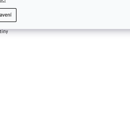
ací
ně ladí s dekorem vinylové podlahy Thermofix
orů, které ladí k 25 typům vinylových podlah Thermofix
avení
išty i jejich doplňky v podobě rohů, spojek a koncovek
tiny