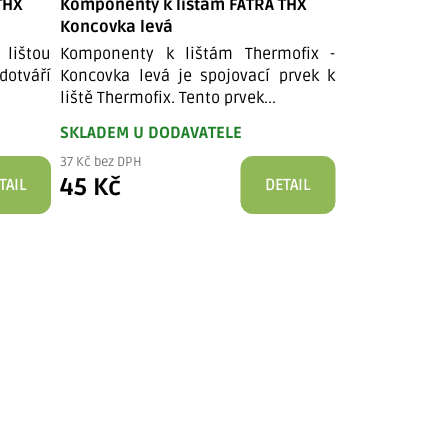
THX
Komponenty k lištám FATRA THX
Komponenty k
Koncovka levá
Koncovka pr
 lištou
Komponenty k lištám Thermofix -
Koncovka pra
dotváří
Koncovka levá je spojovací prvek k
soklovým liš
liště Thermofix. Tento prvek...
Thermofix, kte
SKLADEM U DODAVATELE
SKLADEM U D
37 Kč bez DPH
37 Kč bez DPH
45 Kč
45 Kč
TAIL
DETAIL