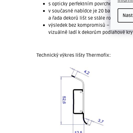
inform
s opticky perfektním povrchem - barev
v současné nabídce je 20 barevných vz
Nast
a řada dekorů lišt se stále rozšiřuje
výsledek bez kompromisů – podlahové l
vizuálně ladí k dekorům podlahové kry
Technický výkres lišty Thermofix: