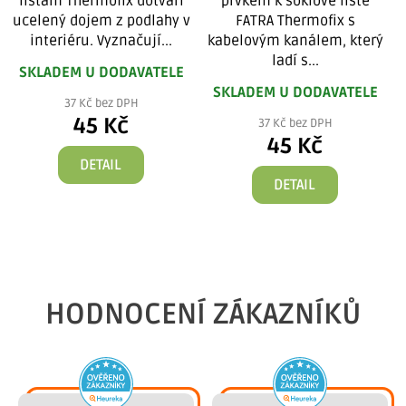
lištám Thermofix dotváří
prvkem k soklové liště
ucelený dojem z podlahy v
FATRA Thermofix s
interiéru. Vyznačují...
kabelovým kanálem, který
ladí s...
SKLADEM U DODAVATELE
SKLADEM U DODAVATELE
37 Kč bez DPH
45 Kč
37 Kč bez DPH
45 Kč
DETAIL
DETAIL
HODNOCENÍ ZÁKAZNÍKŮ