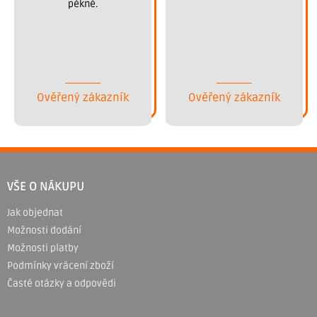
pěkně.
Ověřený zákazník
Ověřený zákazník
Z
á
VŠE O NÁKUPU
p
Jak objednat
a
Možnosti dodání
t
Možnosti platby
í
Podmínky vrácení zboží
Časté otázky a odpovědi