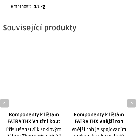
Hmotnost
:
1.1 kg
Související produkty
Komponenty k lištám
Komponenty k lištám
FATRA THX Vnitřní kout
FATRA THX Vnější roh
Příslušenství k soklovým
Vnější roh je spojovacím
T