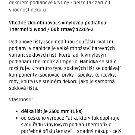
dekorem podlahové krytiny - nelze tak zaručit
vhodnost dekoru !
Vhodné zkombinovat s vinylovou podlahou
Thermofix Wood / Dub tmavý 12204-2.
Podlahové lišty jsou nedílnou součástí kvalitní
podlahy. V nabídce je velké množství barevných
variant soklových lišt, které ladí k vinylovým
podlahám Thermofix a Imperio. Nabídka se stále
rozšiřuje. K tomuto typu soklových lišt se dodávají
komponenty (spojovací prvky - spojky, koncovky,
rohy, kouty) ve stejném dekoru jako je samotná
soklová lišta.
Vlastnosti:
délka lišt je 2500 mm (1 ks)
od českého výrobce Fatra, který tak doplňuje
svou řadu vinylových podlah Thermofix o
potřebné příslušenství = snadný nákup - celý