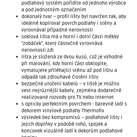
podlahový systém pořídíte od jednoho výrobce
a pod jednotným označením
dokonalý tvar – profil lišty byl navržen tak, aby
ideálně kopíroval povrch podlahy i stěny a
vyrovnával případné nerovnosti
soklová lišta má v horní i dolní části měkký
"zobáček", který částečně vyrovnává
nerovnosti zdi
lišta je složená ze dvou kusů, což je výhodné
při malování, kdy horní část obklopíte,
vymalujete přiléhající stěnu až pod lištu a
odpadá tak zdlouhavé čistění lišty
bezpečné uložení kabelů – v liště je možno
vest nejrůznější kabely, zejména dodatečně
realizované rozvody pro TV nebo internet
s opticky perfektním povrchem - barevně ladí s
dekorem vinylové podlahy Thermofix
výsledek bez kompromisů – podlahové lišty i
jejich doplňky v podobě rohů, spojek a
koncovek vizuálně ladí k dekorům podlahové