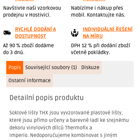
Navštivte naši vzorkovou
Nabízíme i nákup přes
prodejnu v Hostivici.
mobil. Kontaktujte nás.
RYCHLÉ DODÁNÍ A
INDIVIDUÁLNÍ ŘEŠENÍ
DOSTUPNOST
NA MÍRU
Až 90 % zboží dodáme
DPH 12 % při dodání zboží
do 3 dnů.
včetně pokládky.
Popis
Související soubory (1)
Diskuze
Ostatní informace
Detailní popis produktu
Soklové lišty THX jsou vyvzorované plastové lišty,
které jsou přímo určeny a barevně ladí ke stejnému
dekoru vinylových dílců Thermofix a
Imperio. Nedoporučujeme kombinovat s jiným