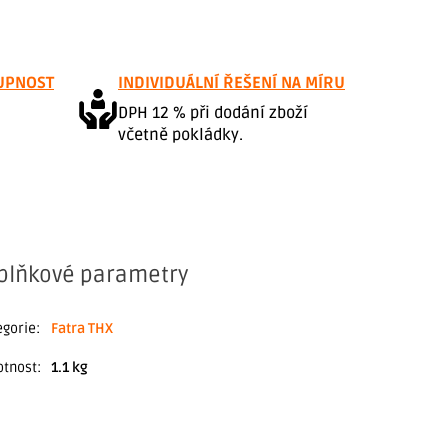
UPNOST
INDIVIDUÁLNÍ ŘEŠENÍ NA MÍRU
DPH 12 % při dodání zboží
včetně pokládky.
plňkové parametry
egorie
:
Fatra THX
tnost
:
1.1 kg