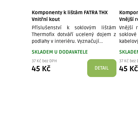
Komponenty k lištám FATRA THX
Kompone
Vnitřní kout
Vnější 
Příslušenství k soklovým lištám
Vnější 
Thermofix dotváří ucelený dojem z
soklov
podlahy v interiéru. Vyznačují...
kabelový
SKLADEM U DODAVATELE
SKLADE
37 Kč bez DPH
37 Kč bez
45 Kč
45 K
DETAIL