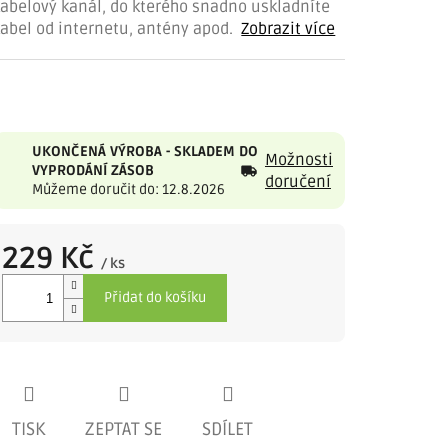
kabelový kanál, do kterého snadno uskladníte
abel od internetu, antény apod.
Zobrazit více
UKONČENÁ VÝROBA - SKLADEM DO
Možnosti
VYPRODÁNÍ ZÁSOB
doručení
Můžeme doručit do: 12.8.2026
229 Kč
/ ks
Měrná
Přidat do košíku
cena:
TISK
ZEPTAT SE
SDÍLET