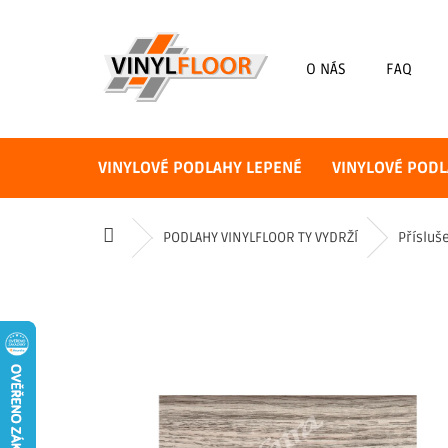
Přejít
na
obsah
O NÁS
FAQ
VINYLOVÉ PODLAHY LEPENÉ
VINYLOVÉ PODL
Domů
PODLAHY VINYLFLOOR TY VYDRŽÍ
Přísluš