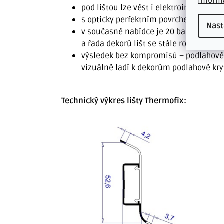
inform
pod lištou lze vést i elektroinstalaci
s opticky perfektním povrchem - barev
Nast
v současné nabídce je 20 barevných vz
a řada dekorů lišt se stále rozšiřuje
výsledek bez kompromisů – podlahové l
vizuálně ladí k dekorům podlahové kry
Technický výkres lišty Thermofix: