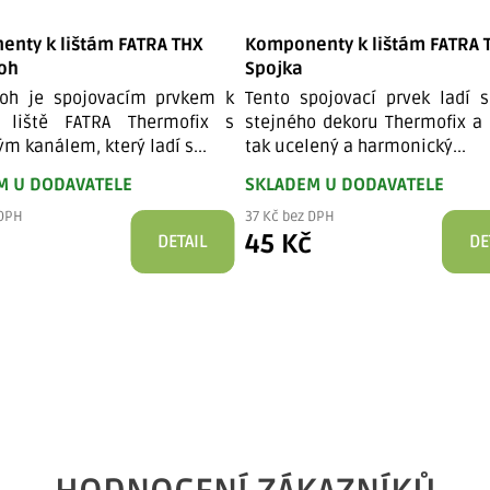
nty k lištám FATRA THX
Komponenty k lištám FATRA 
roh
Spojka
roh je spojovacím prvkem k
Tento spojovací prvek ladí s
é liště FATRA Thermofix s
stejného dekoru Thermofix a 
m kanálem, který ladí s...
tak ucelený a harmonický...
M U DODAVATELE
SKLADEM U DODAVATELE
 DPH
37 Kč bez DPH
č
45 Kč
DETAIL
DE