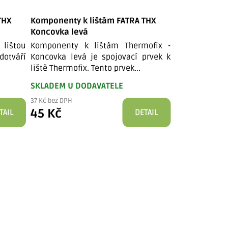
THX
Komponenty k lištám FATRA THX
Komponenty k
Koncovka levá
Koncovka pr
 lištou
Komponenty k lištám Thermofix -
Koncovka pra
dotváří
Koncovka levá je spojovací prvek k
soklovým liš
liště Thermofix. Tento prvek...
Thermofix, kte
SKLADEM U DODAVATELE
SKLADEM U D
37 Kč bez DPH
37 Kč bez DPH
45 Kč
45 Kč
TAIL
DETAIL