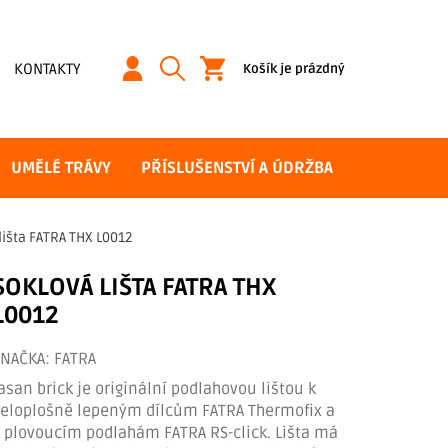
NÁKUPNÍ
KONTAKTY
Košík je prázdný
KOŠÍK
UMĚLÉ TRÁVY
PŘÍSLUŠENSTVÍ A ÚDRŽBA
lišta FATRA THX L0012
SOKLOVÁ LIŠTA FATRA THX
L0012
ZNAČKA:
FATRA
asan brick je originální podlahovou lištou k
celoplošně lepeným dílcům FATRA Thermofix a
k plovoucím podlahám FATRA RS-click. Lišta má