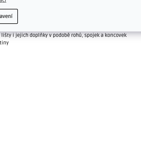
ací
ně ladí s dekorem vinylové podlahy Thermofix
avení
orů, které ladí k 25 typům vinylových podlah Thermofix
išty i jejich doplňky v podobě rohů, spojek a koncovek
tiny