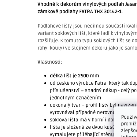
Vhodné k dekorům vinylových podlah Jasan 
zámkové podlahy FATRA THX 30142-1.
Podlahové lišty jsou nedílnou součástí kval
variant soklových lišt, které ladí k vinylo
rozšiřuje. K tomuto typu soklových lišt se d
rohy, kouty) ve stejném dekoru jako je samo
Vlastnosti:
délka lišt je 2500 mm
od českého výrobce Fatra, který tak d
příslušenství = snadný nákup - celý p
jednotným označením
dokonalý tvar – profil lišty byl navrže
vyrovnával případné nerovnosti
Použív
soklová lišta má v horní i dolní části
prohlí
lišta je složená ze dvou kusů, což je v
zlepšo
vymalujete přiléhající stěnu až pod liš