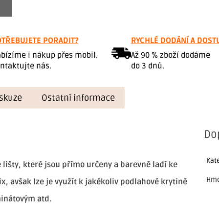
TŘEBUJETE PORADIT?
RYCHLÉ DODÁNÍ A DOST
bízíme i nákup přes mobil.
Až 90 % zboží dodáme
ntaktujte nás.
do 3 dnů.
skuze
Ostatní informace
Do
Kat
 lišty, které jsou přímo určeny a barevně ladí ke
Hmo
, avšak lze je využít k jakékoliv podlahové krytině
minátovým atd.