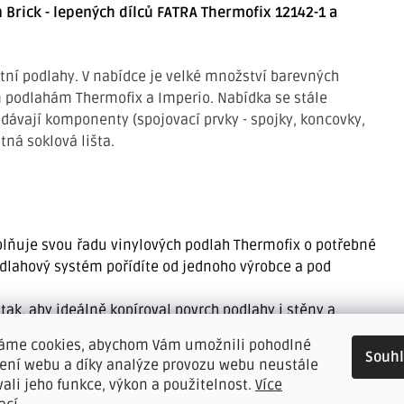
Brick - lepených dílců FATRA Thermofix 12142-1 a
itní podlahy. V nabídce je velké množství barevných
vým podlahám Thermofix a Imperio. Nabídka se stále
odávají komponenty (spojovací prvky - spojky, koncovky,
tná soklová lišta.
oplňuje svou řadu vinylových podlah Thermofix o potřebné
odlahový systém pořídíte od jednoho výrobce a pod
n tak, aby ideálně kopíroval povrch podlahy i stěny a
áme cookies, abychom Vám umožnili pohodlné
 měkký "zobáček", který částečně vyrovnává nerovnosti zdi
Souh
žení webu a díky analýze provozu webu neustále
ýhodné při malování, kdy horní část obklopíte,
vali jeho funkce, výkon a použitelnost.
Více
tu a odpadá tak zdlouhavé čistění lišty