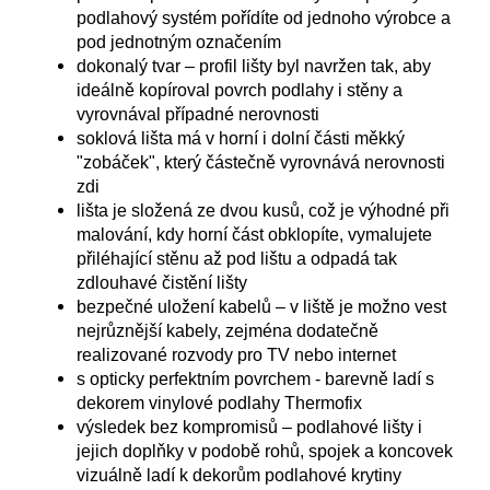
podlahový systém pořídíte od jednoho výrobce a
pod jednotným označením
dokonalý tvar – profil lišty byl navržen tak, aby
ideálně kopíroval povrch podlahy i stěny a
vyrovnával případné nerovnosti
soklová lišta má v horní i dolní části měkký
"zobáček", který částečně vyrovnává nerovnosti
zdi
lišta je složená ze dvou kusů, což je výhodné při
malování, kdy horní část obklopíte, vymalujete
přiléhající stěnu až pod lištu a odpadá tak
zdlouhavé čistění lišty
bezpečné uložení kabelů – v liště je možno vest
nejrůznější kabely, zejména dodatečně
realizované rozvody pro TV nebo internet
s opticky perfektním povrchem - barevně ladí s
dekorem vinylové podlahy Thermofix
výsledek bez kompromisů – podlahové lišty i
jejich doplňky v podobě rohů, spojek a koncovek
vizuálně ladí k dekorům podlahové krytiny