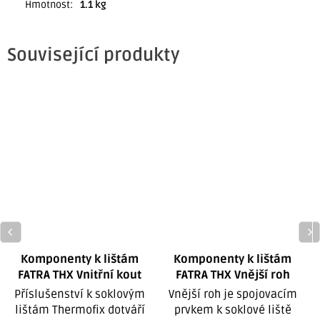
Hmotnost
:
1.1 kg
Související produkty
Komponenty k lištám
Komponenty k lištám
FATRA THX Vnitřní kout
FATRA THX Vnější roh
Příslušenství k soklovým
Vnější roh je spojovacím
T
lištám Thermofix dotváří
prvkem k soklové liště