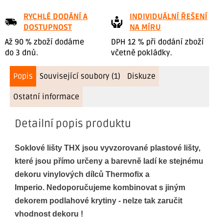
RYCHLÉ DODÁNÍ A
INDIVIDUÁLNÍ ŘEŠENÍ
DOSTUPNOST
NA MÍRU
Až 90 % zboží dodáme
DPH 12 % při dodání zboží
do 3 dnů.
včetně pokládky.
Popis
Související soubory (1)
Diskuze
Ostatní informace
Detailní popis produktu
Soklové lišty THX jsou vyvzorované plastové lišty,
které jsou přímo určeny a barevně ladí ke stejnému
dekoru vinylových dílců Thermofix a
Imperio. Nedoporučujeme kombinovat s jiným
dekorem podlahové krytiny - nelze tak zaručit
vhodnost dekoru !