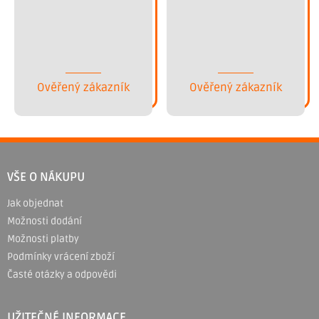
Ověřený zákazník
Ověřený zákazník
Z
á
VŠE O NÁKUPU
p
Jak objednat
a
Možnosti dodání
t
Možnosti platby
í
Podmínky vrácení zboží
Časté otázky a odpovědi
UŽITEČNÉ INFORMACE