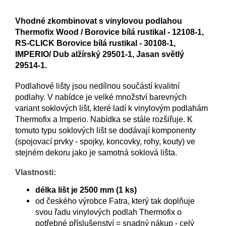
Vhodné zkombinovat s vinylovou podlahou
Thermofix Wood / Borovice bílá rustikal - 12108-1,
RS-CLICK Borovice bílá rustikal - 30108-1,
IMPERIO/ Dub alžírský 29501-1, Jasan světlý
29514-1.
Podlahové lišty jsou nedílnou součástí kvalitní
podlahy. V nabídce je velké množství barevných
variant soklových lišt, které ladí k vinylovým podlahám
Thermofix a Imperio. Nabídka se stále rozšiřuje. K
tomuto typu soklových lišt se dodávají komponenty
(spojovací prvky - spojky, koncovky, rohy, kouty) ve
stejném dekoru jako je samotná soklová lišta.
Vlastnosti:
délka lišt je 2500 mm (1 ks)
od českého výrobce Fatra, který tak doplňuje
svou řadu vinylových podlah Thermofix o
potřebné příslušenství = snadný nákup - celý