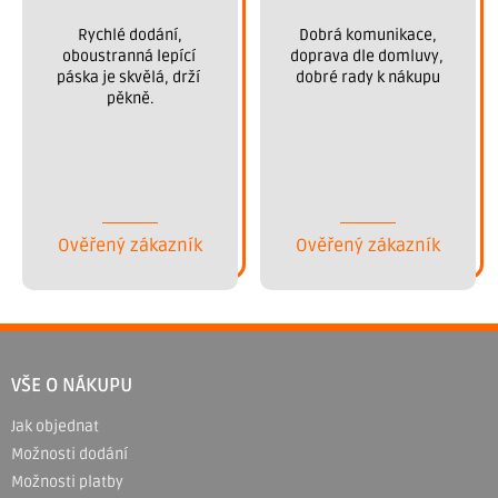
 Rychlé dodání, 
 Dobrá komunikace, 
oboustranná lepící 
doprava dle domluvy, 
páska je skvělá, drží 
dobré rady k nákupu
pěkně.
Ověřený zákazník
Ověřený zákazník
Z
á
VŠE O NÁKUPU
p
Jak objednat
a
Možnosti dodání
t
Možnosti platby
í