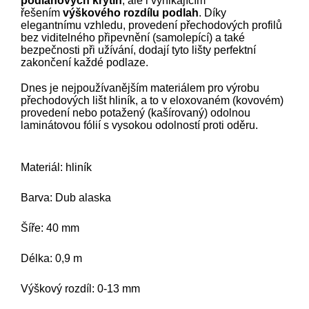
podlahových krytin
, ale i vynikajícím
řešením
výškového rozdílu podlah
. Díky
elegantnímu vzhledu, provedení přechodových profilů
bez viditelného připevnění (samolepící) a také
bezpečnosti při užívání, dodají tyto lišty perfektní
zakončení každé podlaze.
Dnes je nejpoužívanějším materiálem pro výrobu
přechodových lišt hliník, a to v eloxovaném (kovovém)
provedení nebo potažený (kašírovaný) odolnou
laminátovou fólií s vysokou odolností proti oděru.
Materiál: hliník
Barva: Dub alaska
Šíře: 40 mm
Délka: 0,9 m
Výškový rozdíl: 0-13 mm