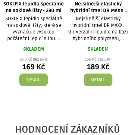
SOKLFIX lepidlo speciálně
Nejsilnější elastický
na soklové lišty - 290 ml
hybridní tmel DR MAXX -
290 ml
SOKLFIX lepidlo speciálně
Nejsilnější elastický
na soklové lišty, které se
hybridní tmel DR MAXX.
vyznačuje vysokou
Univerzální lepidlo na bázi
počáteční lepicí silou....
hybridního polymeru,...
SKLADEM
SKLADEM
140 Kč bez DPH
156 Kč bez DPH
169 Kč
189 Kč
DETAIL
DETAIL
HODNOCENÍ ZÁKAZNÍKŮ