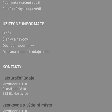
Podmínky vrácení zboží
Časté otázky a odpovědi
UŽITEČNÉ INFORMACE
O nás
Články a návody
Obchodní podmínky
Ochrana osobních údajů a dat
KONTAKTY
Fakturační údaje
Vinylfloor s. r. o.
Prostřední 810
253 01 Hostivice
Vzorkovna & výdejní místo
Vinylfloor s. r. o.