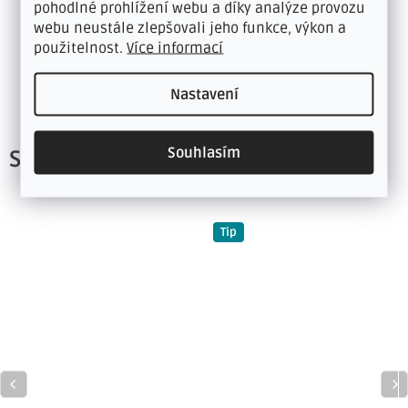
pohodlné prohlížení webu a díky analýze provozu
Doplňkové parametry
webu neustále zlepšovali jeho funkce, výkon a
použitelnost.
Více informací
Kategorie
:
šíře 40 mm - délka 0,9 m
Nastavení
Hmotnost
:
1 kg
Souhlasím
Související produkty
Tip