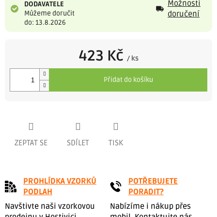
Možnosti
DODAVATELE
Můžeme doručit
doručení
do: 13.8.2026
423 Kč
/ ks
Měrná
cena:
Přidat do košíku
ZEPTAT SE
SDÍLET
TISK
PROHLÍDKA VZORKŮ
POTŘEBUJETE
PODLAH
PORADIT?
Navštivte naši vzorkovou
Nabízíme i nákup přes
prodejnu v Hostivici.
mobil. Kontaktujte nás.