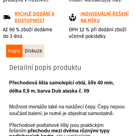
RYCHLÉ DODÁNÍ A
INDIVIDUÁLNÍ ŘEŠENÍ
DOSTUPNOST
NA MÍRU
Až 90 % zboží dodáme
DPH 12 % při dodání zboží
do 3 dnů.
včetně pokládky.
Popis
Diskuze
Detailní popis produktu
Přechodová lišta
samolepící
oblá, šíře 40 mm,
délka 0,9 m, barva
Dub alaska č. 09
Možnost montáže také na narážecí čepy. Čepy nejsou
součástí balení, je nutné je objednat samostatně.
Přechodové podlahové lišty jsou praktickým
řešením
přechodu mezi dvěma různými typy