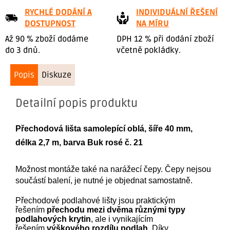
RYCHLÉ DODÁNÍ A
INDIVIDUÁLNÍ ŘEŠENÍ
DOSTUPNOST
NA MÍRU
Až 90 % zboží dodáme
DPH 12 % při dodání zboží
do 3 dnů.
včetně pokládky.
Popis
Diskuze
Detailní popis produktu
Přechodová lišta
samolepící
oblá, šíře 40 mm,
délka 2,7 m, barva
Buk rosé č. 21
Možnost montáže také na narážecí čepy. Čepy nejsou
součástí balení, je nutné je objednat samostatně.
Přechodové podlahové lišty jsou praktickým
řešením
přechodu mezi dvěma různými typy
podlahových krytin
, ale i vynikajícím
řešením
výškového rozdílu podlah
. Díky