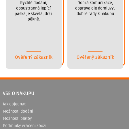
 Rychlé dodání, 
 Dobrá komunikace, 
oboustranná lepící 
doprava dle domluvy, 
páska je skvělá, drží 
dobré rady k nákupu
pěkně.
Ověřený zákazník
Ověřený zákazník
Z
á
VŠE O NÁKUPU
p
Jak objednat
a
Možnosti dodání
t
Možnosti platby
í
Podmínky vrácení zboží