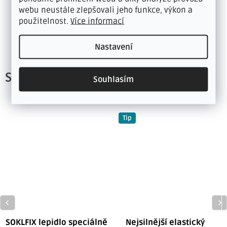
webu neustále zlepšovali jeho funkce, výkon a
použitelnost.
Více informací
Kategorie
:
šíře 40 mm - délka 2,7 m
Hmotnost
:
1 kg
Nastavení
Související produkty
Souhlasím
Tip
SOKLFIX lepidlo speciálně
Nejsilnější elastický