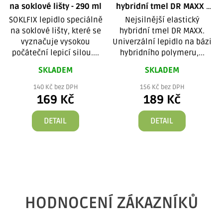
na soklové lišty - 290 ml
hybridní tmel DR MAXX -
290 ml
SOKLFIX lepidlo speciálně
Nejsilnější elastický
na soklové lišty, které se
hybridní tmel DR MAXX.
vyznačuje vysokou
Univerzální lepidlo na bázi
počáteční lepicí silou....
hybridního polymeru,...
SKLADEM
SKLADEM
140 Kč bez DPH
156 Kč bez DPH
169 Kč
189 Kč
DETAIL
DETAIL
HODNOCENÍ ZÁKAZNÍKŮ