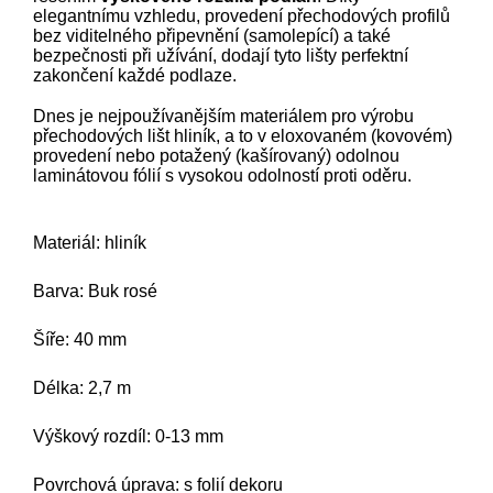
elegantnímu vzhledu, provedení přechodových profilů
bez viditelného připevnění (samolepící) a také
bezpečnosti při užívání, dodají tyto lišty perfektní
zakončení každé podlaze.
Dnes je nejpoužívanějším materiálem pro výrobu
přechodových lišt hliník, a to v eloxovaném (kovovém)
provedení nebo potažený (kašírovaný) odolnou
laminátovou fólií s vysokou odolností proti oděru.
Materiál: hliník
Barva: Buk rosé
Šíře: 40 mm
Délka: 2,7 m
Výškový rozdíl: 0-13 mm
Povrchová úprava: s folií dekoru