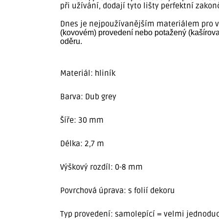
při užívání, dodají tyto lišty perfektní zako
Dnes je nejpoužívanějším materiálem pro v
(kovovém) provedení nebo potažený (kašírovan
oděru.
Materiál: hliník
Barva: Dub grey
Šíře: 30 mm
Délka: 2,7 m
Výškový rozdíl: 0-8 mm
Povrchová úprava: s folií dekoru
Typ provedení: samolepící = velmi jednodu