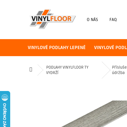
Přejít
na
obsah
O NÁS
FAQ
VINYLOVÉ PODLAHY LEPENÉ
VINYLOVÉ PODL
PODLAHY VINYLFLOOR TY
Přísluše
Domů
VYDRŽÍ
údržba