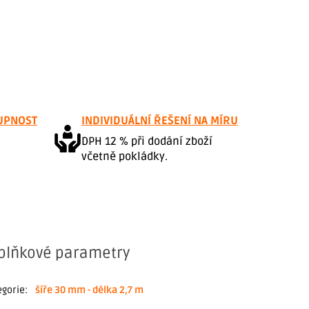
UPNOST
INDIVIDUÁLNÍ ŘEŠENÍ NA MÍRU
DPH 12 % při dodání zboží
včetně pokládky.
plňkové parametry
egorie
:
šíře 30 mm - délka 2,7 m