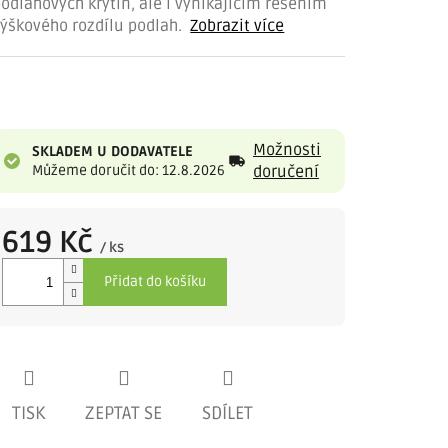
odlahových krytin, ale i vynikajícím řešením
ýškového rozdílu podlah.
Zobrazit více
Možnosti
SKLADEM U DODAVATELE
Můžeme doručit do: 12.8.2026
doručení
619 Kč
/ ks
Měrná
Přidat do košíku
cena:
TISK
ZEPTAT SE
SDÍLET