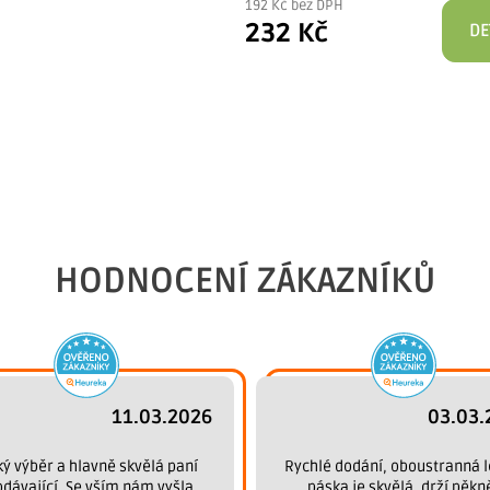
192 Kč bez DPH
232 Kč
DE
HODNOCENÍ ZÁKAZNÍKŮ
11.03.2026
03.03.
ký výběr a hlavně skvělá paní
Rychlé dodání, oboustranná l
odávající. Se vším nám vyšla
páska je skvělá, drží pěkn