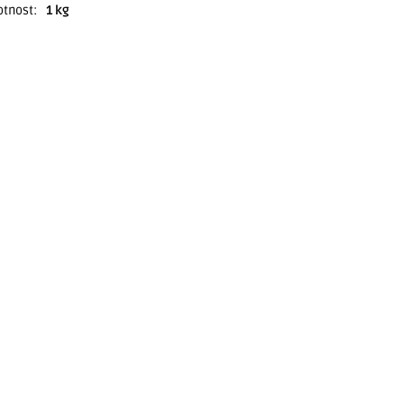
tnost
:
1 kg