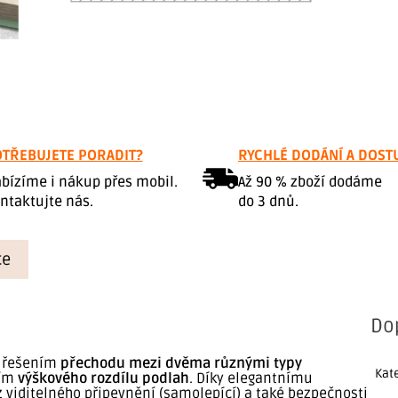
TŘEBUJETE PORADIT?
RYCHLÉ DODÁNÍ A DOST
bízíme i nákup přes mobil.
Až 90 % zboží dodáme
ntaktujte nás.
do 3 dnů.
ce
Do
m řešením
přechodu mezi dvěma různými typy
Kat
ním
výškového rozdílu podlah
. Díky elegantnímu
 viditelného připevnění (samolepící) a také bezpečnosti