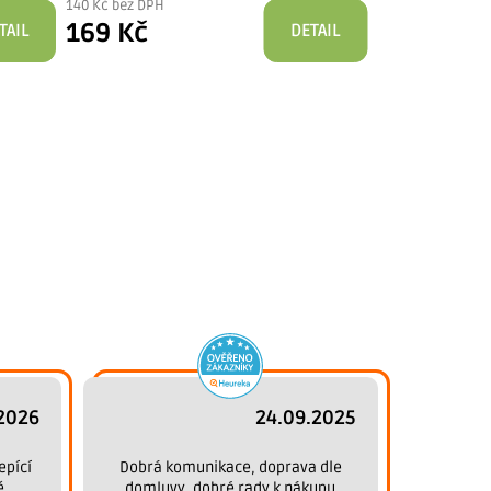
140 Kč bez DPH
156 Kč bez DPH
169 Kč
189 Kč
TAIL
DETAIL
2026
24.09.2025
epící
Dobrá komunikace, doprava dle
ě.
domluvy, dobré rady k nákupu