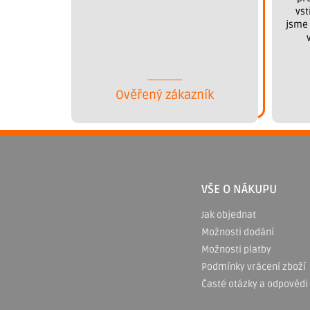
vst
jsme 
Ověřený zákazník
Z
á
p
VŠE O NÁKUPU
a
Jak objednat
Možnosti dodání
t
Možnosti platby
í
Podmínky vrácení zboží
Časté otázky a odpovědi