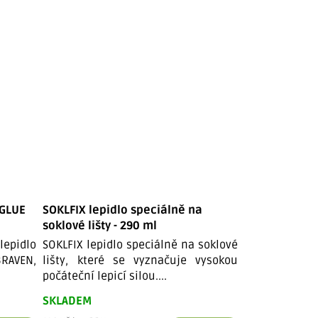
Tip
 GLUE
SOKLFIX lepidlo speciálně na
Nejsilnější e
soklové lišty - 290 ml
DR MAXX - 29
epidlo
SOKLFIX lepidlo speciálně na soklové
Nejsilnější e
RAVEN,
lišty, které se vyznačuje vysokou
DR MAXX. Univ
počáteční lepicí silou....
hybridního po
SKLADEM
SKLADEM