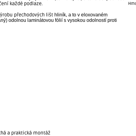
nčení každé podlaze.
Hmo
ýrobu přechodových lišt
hliník, a to v eloxovaném
ý) odolnou laminátovou fólií s vysokou odolností proti
chá a praktická montáž