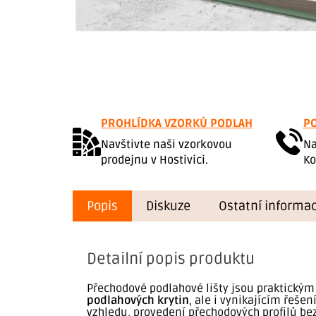
PROHLÍDKA VZORKŮ PODLAH
PO
Navštivte naši vzorkovou
Na
prodejnu v Hostivici.
Ko
Popis
Diskuze
Ostatní informa
Detailní popis produktu
Přechodové podlahové lišty jsou praktický
podlahových krytin
, ale i vynikajícím řeše
vzhledu, provedení přechodových profilů bez