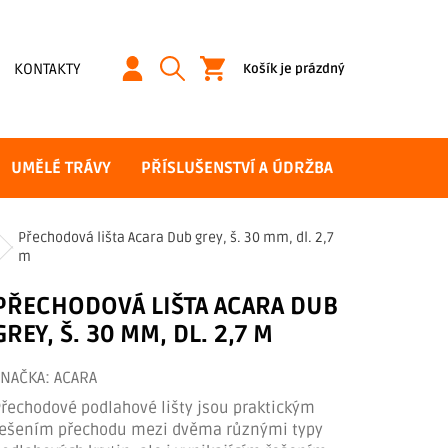
NÁKUPNÍ
KONTAKTY
Košík je prázdný
KOŠÍK
UMĚLÉ TRÁVY
PŘÍSLUŠENSTVÍ A ÚDRŽBA
Přechodová lišta Acara Dub grey, š. 30 mm, dl. 2,7
m
PŘECHODOVÁ LIŠTA ACARA DUB
GREY, Š. 30 MM, DL. 2,7 M
ZNAČKA:
ACARA
Přechodové podlahové lišty jsou praktickým
řešením přechodu mezi dvěma různými typy