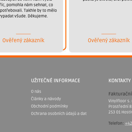
říc, pomohla nám sehnat, co
potřebovali. Takhle by to mělo
vypadat všude. Děkujeme.
Ověřený zákazník
Ověřený zákazník
UŽITEČNÉ INFORMACE
KONTAKTY
O nás
Fakturační
Články a návody
Vinylfloor s. 
Obchodní podmínky
Prostřední 
253 01 Hosti
Ochrana osobních údajů a dat
Telefon:
+42