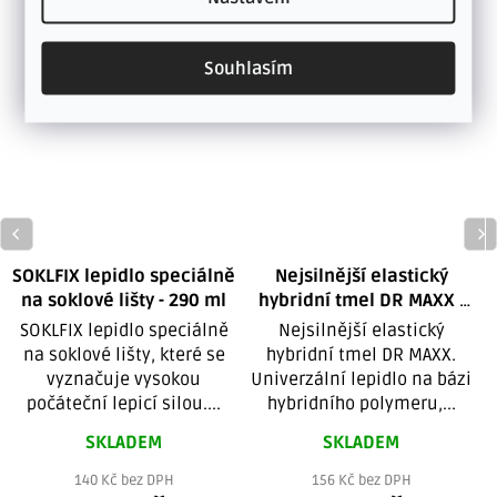
Tip
Souhlasím
SOKLFIX lepidlo speciálně
Nejsilnější elastický
na soklové lišty - 290 ml
hybridní tmel DR MAXX -
290 ml
SOKLFIX lepidlo speciálně
Nejsilnější elastický
na soklové lišty, které se
hybridní tmel DR MAXX.
vyznačuje vysokou
Univerzální lepidlo na bázi
počáteční lepicí silou....
hybridního polymeru,...
SKLADEM
SKLADEM
140 Kč bez DPH
156 Kč bez DPH