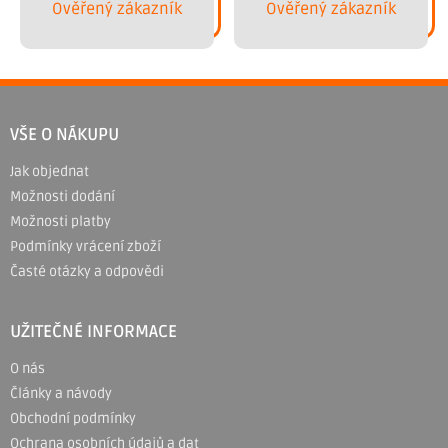
Ověřený zákazník
Ověřený zákazník
Z
á
VŠE O NÁKUPU
p
Jak objednat
a
Možnosti dodání
t
Možnosti platby
í
Podmínky vrácení zboží
Časté otázky a odpovědi
UŽITEČNÉ INFORMACE
O nás
Články a návody
Obchodní podmínky
Ochrana osobních údajů a dat