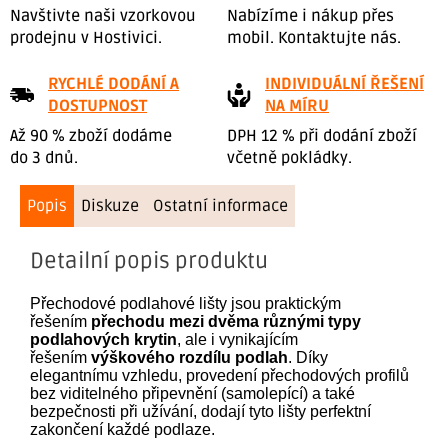
Navštivte naši vzorkovou
Nabízíme i nákup přes
prodejnu v Hostivici.
mobil. Kontaktujte nás.
RYCHLÉ DODÁNÍ A
INDIVIDUÁLNÍ ŘEŠENÍ
DOSTUPNOST
NA MÍRU
Až 90 % zboží dodáme
DPH 12 % při dodání zboží
do 3 dnů.
včetně pokládky.
Popis
Diskuze
Ostatní informace
Detailní popis produktu
Přechodové podlahové lišty jsou praktickým
řešením
přechodu mezi dvěma různými typy
podlahových krytin
, ale i vynikajícím
řešením
výškového rozdílu podlah
. Díky
elegantnímu vzhledu, provedení přechodových profilů
bez viditelného připevnění (samolepící) a také
bezpečnosti při užívání, dodají tyto lišty perfektní
zakončení každé podlaze.