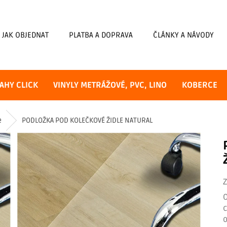
JAK OBJEDNAT
PLATBA A DOPRAVA
ČLÁNKY A NÁVODY
AHY CLICK
VINYLY METRÁŽOVÉ, PVC, LINO
KOBERCE
e
PODLOŽKA POD KOLEČKOVÉ ŽIDLE NATURAL
o