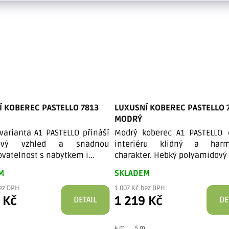
Í KOBEREC PASTELLO 7813
LUXUSNÍ KOBEREC PASTELLO 
MODRÝ
varianta A1 PASTELLO přináší
Modrý koberec A1 PASTELLO 
sový vzhled a snadnou
interiéru klidný a harm
vatelnost s nábytkem i...
charakter. Hebký polyamidový v
M
SKLADEM
bez DPH
1 007 Kč bez DPH
 Kč
1 219 Kč
DETAIL
DE
4 m
5 m