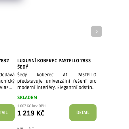
7832
LUXUSNÍ KOBEREC PASTELLO 7833
LUXUSNÍ KOB
ŠEDÝ
ŠEDOHNĚDÝ
dodává
Šedý koberec A1 PASTELLO
Šedohnědá v
onický
představuje univerzální řešení pro
spojuje tepl
las...
moderní interiéry. Elegantní odstín...
harmonický cel
SKLADEM
SKLADEM
1 007 Kč bez DPH
1 007 Kč bez DPH
1 219 Kč
1 219 Kč
TAIL
DETAIL
4 m
5 m
4 m
5 m