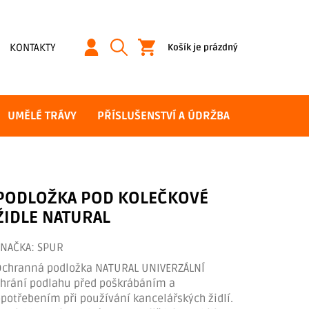
NÁKUPNÍ
KONTAKTY
Košík je prázdný
KOŠÍK
UMĚLÉ TRÁVY
PŘÍSLUŠENSTVÍ A ÚDRŽBA
PODLOŽKA POD KOLEČKOVÉ
ŽIDLE NATURAL
ZNAČKA:
SPUR
Ochranná podložka NATURAL UNIVERZÁLNÍ
chrání podlahu před poškrábáním a
potřebením při používání kancelářských židlí.