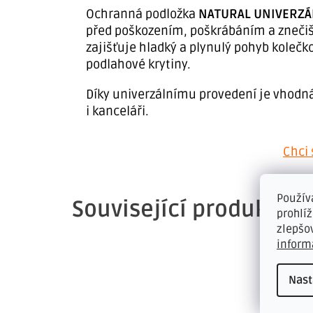
Ochranná podložka
NATURAL UNIVERZÁ
před poškozením, poškrábáním a znečišt
zajišťuje hladký a plynulý pohyb kolečko
podlahové krytiny.
Díky univerzálnímu provedení je vhodná
i kanceláři.
Chci 
Použív
Související produkty
prohlí
zlepšo
inform
Nast