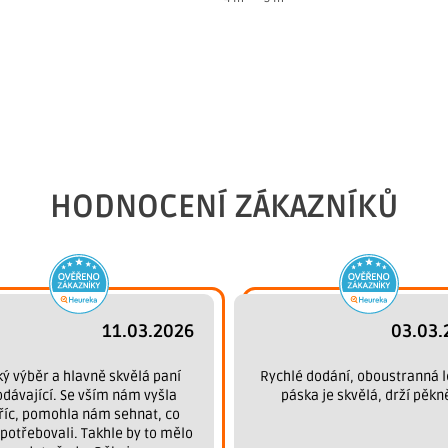
HODNOCENÍ ZÁKAZNÍKŮ
11.03.2026
03.03.
ký výběr a hlavně skvělá paní
Rychlé dodání, oboustranná l
odávající. Se vším nám vyšla
páska je skvělá, drží pěkn
říc, pomohla nám sehnat, co
potřebovali. Takhle by to mělo