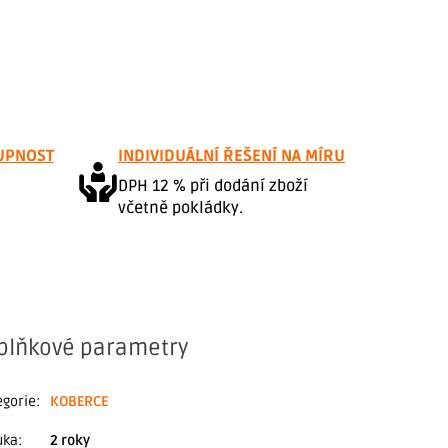
UPNOST
INDIVIDUÁLNÍ ŘEŠENÍ NA MÍRU
DPH 12 % při dodání zboží
včetně pokládky.
plňkové parametry
egorie
:
KOBERCE
uka
:
2 roky