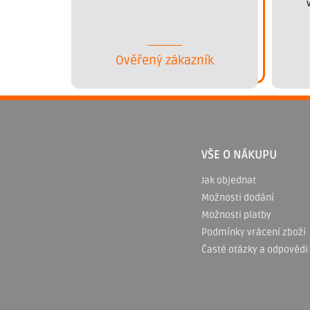
Ověřený zákazník
Z
á
p
VŠE O NÁKUPU
a
Jak objednat
Možnosti dodání
t
Možnosti platby
í
Podmínky vrácení zboží
Časté otázky a odpovědi