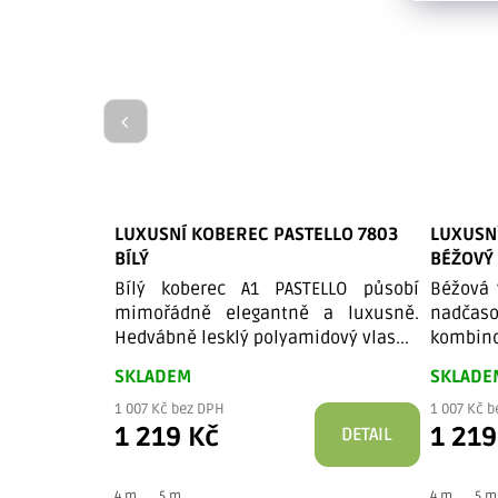
LUXUSNÍ KOBEREC PASTELLO 7803
LUXUSN
BÍLÝ
BÉŽOVÝ
Bílý koberec A1 PASTELLO působí
Béžová 
mimořádně elegantně a luxusně.
nadča
Hedvábně lesklý polyamidový vlas...
kombino
SKLADEM
SKLADE
1 007 Kč bez DPH
1 007 Kč 
1 219 Kč
1 219
DETAIL
4 m
5 m
4 m
5 m