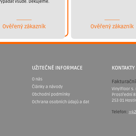
vypadat všude. Děkujeme.
Ověřený zákazník
Ověřený zákazník
UŽITEČNÉ INFORMACE
KONTAKTY
O nás
Fakturační
Články a návody
Vinylfloor s. 
Obchodní podmínky
Prostřední 
253 01 Hosti
Ochrana osobních údajů a dat
Telefon:
+42