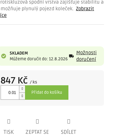
rotiskluzová spodní vrstva zajišťuje stabilitu a
umožňuje plynulý pojezd koleček.
Zobrazit
íce
Možnosti
SKLADEM
Můžeme doručit do: 12.8.2026
doručení
847 Kč
/ ks
Měrná
Přidat do košíku
cena:
TISK
ZEPTAT SE
SDÍLET