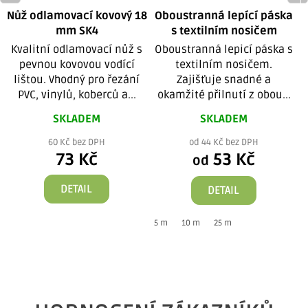
Nůž odlamovací kovový 18
Oboustranná lepící páska
mm SK4
s textilním nosičem
Kvalitní odlamovací nůž s
Oboustranná lepicí páska s
pevnou kovovou vodící
textilním nosičem.
lištou. Vhodný pro řezání
Zajišťuje snadné a
PVC, vinylů, koberců a...
okamžité přilnutí z obou...
SKLADEM
SKLADEM
60 Kč bez DPH
od 44 Kč bez DPH
73 Kč
53 Kč
od
DETAIL
DETAIL
5 m
10 m
25 m