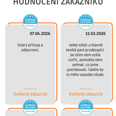
HODNOCENÍ ZÁKAZNÍKŮ
07.04.2026
11.03.2026
 Dobrý přístup a 
 Velký výběr a hlavně 
odbornost.
skvělá paní prodávající. 
Se vším nám vyšla 
vstříc, pomohla nám 
sehnat, co jsme 
potřebovali. Takhle by 
to mělo vypadat všude. 
Děkujeme.
Ověřený zákazník
Ověřený zákazník