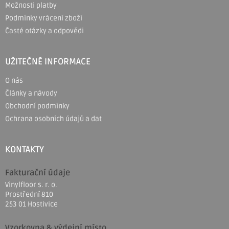
Možnosti platby
í
Podmínky vrácení zboží
Časté otázky a odpovědi
UŽITEČNÉ INFORMACE
O nás
Články a návody
Obchodní podmínky
Ochrana osobních údajů a dat
KONTAKTY
Fakturační údaje
Vinylfloor s. r. o.
Prostřední 810
253 01 Hostivice
Vzorkovna & výdejní místo