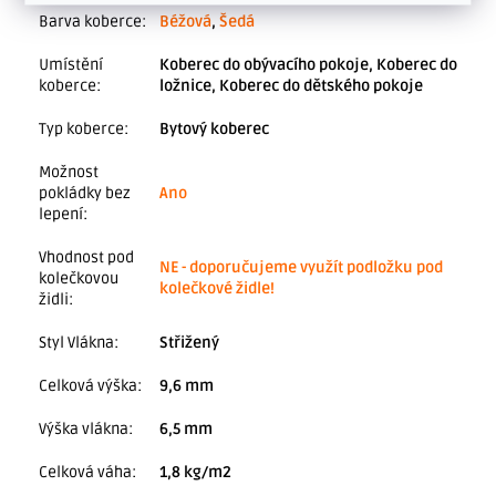
Barva koberce
:
Béžová
,
Šedá
Umístění
Koberec do obývacího pokoje, Koberec do
koberce
:
ložnice, Koberec do dětského pokoje
Typ koberce
:
Bytový koberec
Možnost
pokládky bez
Ano
lepení
:
Vhodnost pod
NE - doporučujeme využít podložku pod
kolečkovou
kolečkové židle!
židli
:
Styl Vlákna
:
Střižený
Celková výška
:
9,6 mm
Výška vlákna
:
6,5 mm
Celková váha
:
1,8 kg/m2