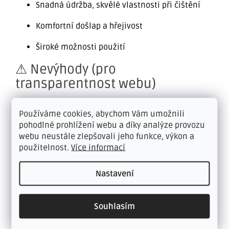
Snadná údržba, skvělé vlastnosti při čištění
Komfortní došlap a hřejivost
Široké možnosti použití
⚠ Nevýhody (pro
transparentnost webu)
Twist pile může při špatné údržbě lehce
Používáme cookies, abychom Vám umožnili
„slehnout“
pohodlné prohlížení webu a díky analýze provozu
webu neustále zlepšovali jeho funkce, výkon a
Nehodí se do komerčních prostor s extrémním
použitelnost.
Více informací
zatížením
Doplňkové parametry
Nastavení
Kategorie
:
KOBERCE
Souhlasím
Záruka
:
2 roky