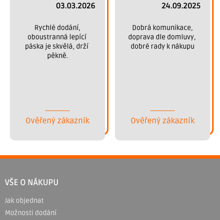
03.03.2026
24.09.2025
 Rychlé dodání, 
 Dobrá komunikace, 
oboustranná lepící 
doprava dle domluvy, 
páska je skvělá, drží 
dobré rady k nákupu
pěkně.
Ověřený zákazník
Ověřený zákazník
Z
á
VŠE O NÁKUPU
p
Jak objednat
a
Možnosti dodání
t