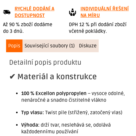
RYCHLÉ DODÁNÍ A
INDIVIDUÁLNÍ ŘEŠENÍ
DOSTUPNOST
NA MÍRU
Až 90 % zboží dodáme
DPH 12 % při dodání zboží
do 3 dnů.
včetně pokládky.
Popis
Související soubory (1)
Diskuze
Detailní popis produktu
✔ Materiál a konstrukce
100 % Excellon polypropylen
– vysoce odolné,
nenáročné a snadno čistitelné vlákno
Typ vlasu:
Twist pile (střižený, zatočený vlas)
Výhoda:
drží tvar, neslehává se, odolává
každodennímu používání