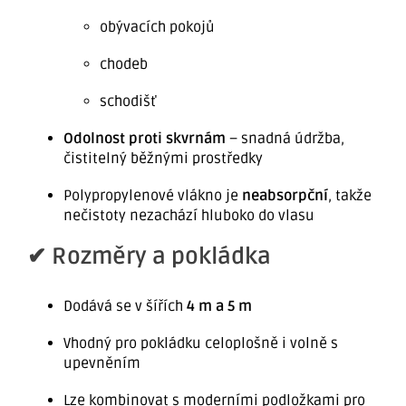
obývacích pokojů
chodeb
schodišť
Odolnost proti skvrnám
– snadná údržba,
čistitelný běžnými prostředky
Polypropylenové vlákno je
neabsorpční
, takže
nečistoty nezachází hluboko do vlasu
✔ Rozměry a pokládka
Dodává se v šířích
4 m a 5 m
Vhodný pro pokládku celoplošně i volně s
upevněním
Lze kombinovat s moderními podložkami pro