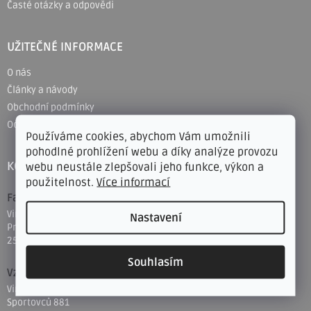
Časté otázky a odpovědi
UŽITEČNÉ INFORMACE
O nás
Články a návody
Obchodní podmínky
Ochrana osobních údajů a dat
Používáme cookies, abychom Vám umožnili
pohodlné prohlížení webu a díky analýze provozu
KONTAKTY
webu neustále zlepšovali jeho funkce, výkon a
použitelnost.
Více informací
Fakturační údaje
Vinylfloor s. r. o.
Nastavení
Prostřední 810
253 01 Hostivice
Souhlasím
Vzorkovna & výdejní místo
Vinylfloor s. r. o.
Sportovců 881