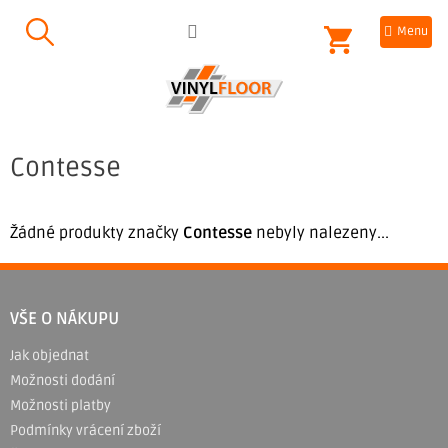
Přejít
NÁKUPNÍ
na
obsah
KOŠÍK
Contesse
Žádné produkty značky
Contesse
nebyly nalezeny...
Z
á
VŠE O NÁKUPU
p
Jak objednat
a
Možnosti dodání
t
Možnosti platby
í
Podmínky vrácení zboží