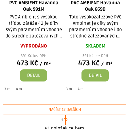
PVC AMBIENT Havanna
PVC AMBIENT Havanna
Oak 991M
Oak 669D
PVC Ambient s vysokou
Toto vysokozátěžové PVC
třídou zátěže 42 je díky
Ambinet je díky svým
svým parametrům vhodné
parametrům vhodné i do
do středně zatěžovaných...
středně zatěžovaných...
VYPRODÁNO
SKLADEM
391 Kč bez DPH
391 Kč bez DPH
473 Kč
473 Kč
/ m²
/ m²
DETAIL
DETAIL
3 m
4 m
3 m
4 m
NAČÍST 17 DALŠÍCH
S
1
2
t
O
r
41
položek celkem