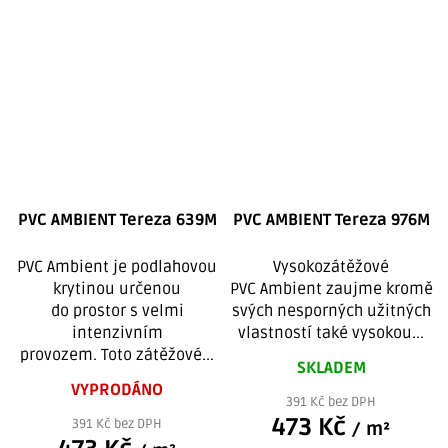
PVC AMBIENT Tereza 639M
PVC AMBIENT Tereza 976M
PVC Ambient je podlahovou
Vysokozátěžové
krytinou určenou
PVC Ambient zaujme kromě
do prostor s velmi
svých nesporných užitných
intenzivním
vlastností také vysokou...
provozem. Toto zátěžové...
SKLADEM
VYPRODÁNO
391 Kč bez DPH
473 Kč
391 Kč bez DPH
/ m²