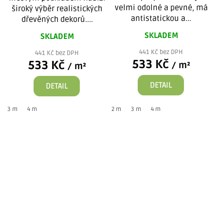
velmi odolné a pevné, má
široký výběr realistických
antistatickou a...
dřevěných dekorů....
SKLADEM
SKLADEM
441 Kč bez DPH
441 Kč bez DPH
533 Kč
533 Kč
/ m²
/ m²
DETAIL
DETAIL
3 m
4 m
2 m
3 m
4 m