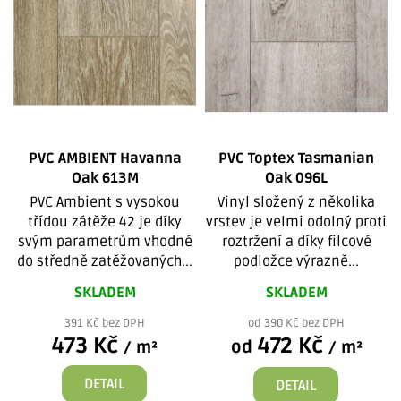
p
r
i
o
s
d
p
u
r
k
o
t
d
ů
PVC AMBIENT Havanna
PVC Toptex Tasmanian
u
Oak 613M
Oak 096L
k
PVC Ambient s vysokou
Vinyl složený z několika
třídou zátěže 42 je díky
vrstev je velmi odolný proti
t
svým parametrům vhodné
roztržení a díky filcové
ů
do středně zatěžovaných...
podložce výrazně...
SKLADEM
SKLADEM
391 Kč bez DPH
od 390 Kč bez DPH
473 Kč
472 Kč
od
/ m²
/ m²
DETAIL
DETAIL