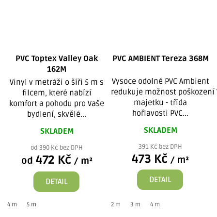
PVC Toptex Valley Oak
PVC AMBIENT Tereza 368M
162M
Vysoce odolné PVC Ambient
Vinyl v metráži o šíři 5 m s
redukuje možnost poškození
filcem, které nabízí
majetku - třída
komfort a pohodu pro Vaše
hořlavosti PVC...
bydlení, skvělé...
SKLADEM
SKLADEM
391 Kč bez DPH
od 390 Kč bez DPH
473 Kč
472 Kč
/ m²
od
/ m²
DETAIL
DETAIL
4 m
5 m
2 m
3 m
4 m