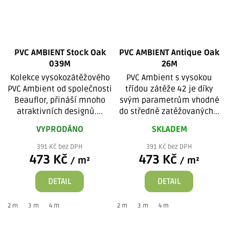
PVC AMBIENT Stock Oak
PVC AMBIENT Antique Oak
039M
26M
Kolekce vysokozátěžového
PVC Ambient s vysokou
PVC Ambient od společnosti
třídou zátěže 42 je díky
Beauflor, přináší mnoho
svým parametrům vhodné
atraktivních designů....
do středně zatěžovaných...
VYPRODÁNO
SKLADEM
391 Kč bez DPH
391 Kč bez DPH
473 Kč
473 Kč
/ m²
/ m²
DETAIL
DETAIL
2 m
3 m
4 m
2 m
3 m
4 m