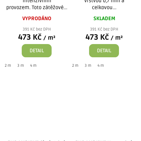
intenzivním
vrstvou 0,7 mm a
provozem. Toto zátěžové...
celkovou...
VYPRODÁNO
SKLADEM
391 Kč bez DPH
391 Kč bez DPH
473 Kč
473 Kč
/ m²
/ m²
DETAIL
DETAIL
2 m
3 m
4 m
2 m
3 m
4 m