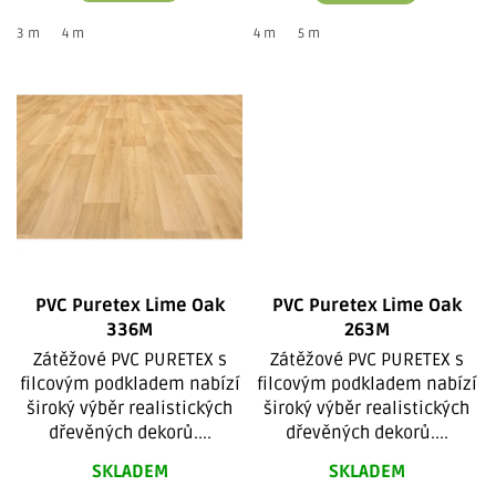
3 m
4 m
4 m
5 m
PVC Puretex Lime Oak
PVC Puretex Lime Oak
336M
263M
Zátěžové PVC PURETEX s
Zátěžové PVC PURETEX s
filcovým podkladem nabízí
filcovým podkladem nabízí
široký výběr realistických
široký výběr realistických
dřevěných dekorů....
dřevěných dekorů....
SKLADEM
SKLADEM