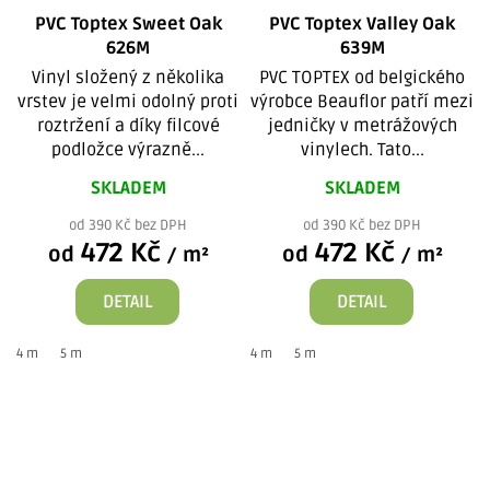
PVC Toptex Sweet Oak
PVC Toptex Valley Oak
626M
639M
Vinyl složený z několika
PVC TOPTEX od belgického
vrstev je velmi odolný proti
výrobce Beauflor patří mezi
roztržení a díky filcové
jedničky v metrážových
podložce výrazně...
vinylech. Tato...
SKLADEM
SKLADEM
od 390 Kč bez DPH
od 390 Kč bez DPH
472 Kč
472 Kč
od
od
/ m²
/ m²
DETAIL
DETAIL
4 m
5 m
4 m
5 m