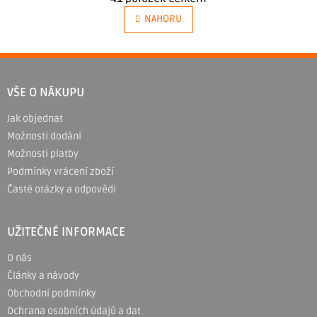
á
v
n
NAHORU
l
k
á
o
v
d
Z
á
a
n
á
í
VŠE O NÁKUPU
c
p
í
Jak objednat
a
p
Možnosti dodání
t
r
Možnosti platby
í
v
Podmínky vrácení zboží
k
Časté otázky a odpovědi
y
v
ý
UŽITEČNÉ INFORMACE
p
O nás
i
Články a návody
s
Obchodní podmínky
u
Ochrana osobních údajů a dat