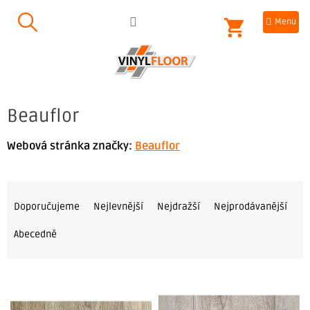
Přejít
NÁKUPNÍ
na
obsah
KOŠÍK
Beauflor
Webová stránka značky:
Beauflor
Ř
a
Doporučujeme
Nejlevnější
Nejdražší
Nejprodávanější
z
Abecedně
e
n
V
í
ý
p