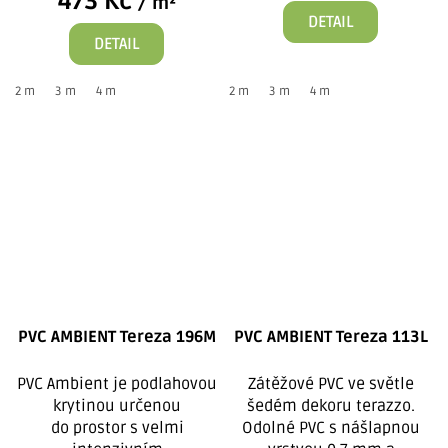
473 Kč
/ m²
DETAIL
DETAIL
2 m
3 m
4 m
2 m
3 m
4 m
PVC AMBIENT Tereza 196M
PVC AMBIENT Tereza 113L
PVC Ambient je podlahovou
Zátěžové PVC ve světle
krytinou určenou
šedém dekoru terazzo.
do prostor s velmi
Odolné PVC s nášlapnou