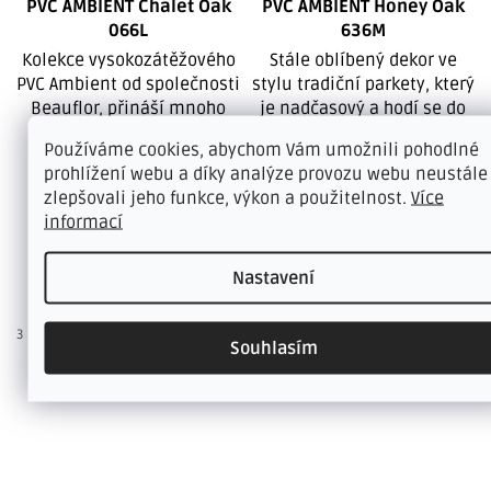
PVC AMBIENT Chalet Oak
PVC AMBIENT Honey Oak
066L
636M
Kolekce vysokozátěžového
Stále oblíbený dekor ve
PVC Ambient od společnosti
stylu tradiční parkety, který
Beauflor, přináší mnoho
je nadčasový a hodí se do
atraktivních designů....
každého...
Používáme cookies, abychom Vám umožnili pohodlné
VYPRODÁNO
SKLADEM
prohlížení webu a díky analýze provozu webu neustále
zlepšovali jeho funkce, výkon a použitelnost.
Více
407 Kč bez DPH
391 Kč bez DPH
informací
493 Kč
473 Kč
/ m²
/ m²
Nastavení
DETAIL
DETAIL
3 m
4 m
2 m
3 m
4 m
Souhlasím