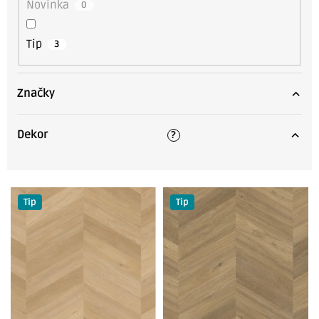
Novinka
0
Tip
3
Značky
Dekor
?
V
Tip
Tip
ý
p
i
s
p
r