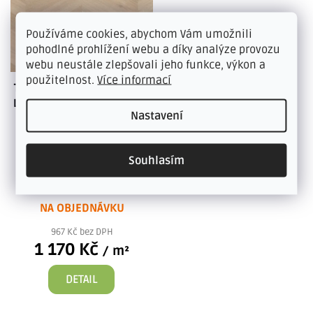
Používáme cookies, abychom Vám umožnili
pohodlné prohlížení webu a díky analýze provozu
webu neustále zlepšovali jeho funkce, výkon a
použitelnost.
Více informací
THERDEX CHEVRON 6542 -
Lepená Vinylová podlaha
Nastavení
Velmi zajímavý a
netradiční dekor Chevron
můžete vidět v kolekci
Souhlasím
podlah CHEVRON od
společnosti...
NA OBJEDNÁVKU
967 Kč bez DPH
1 170 Kč
/ m²
DETAIL