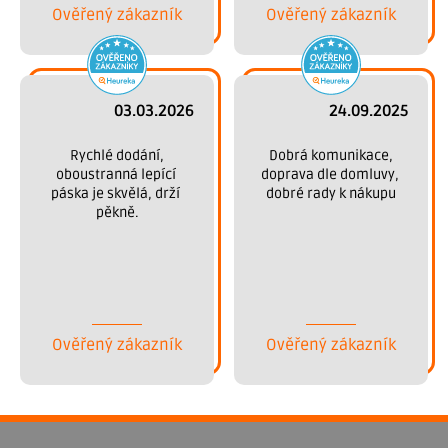
Ověřený zákazník
Ověřený zákazník
u
03.03.2026
24.09.2025
 Rychlé dodání, 
 Dobrá komunikace, 
oboustranná lepící 
doprava dle domluvy, 
páska je skvělá, drží 
dobré rady k nákupu
pěkně.
Ověřený zákazník
Ověřený zákazník
Z