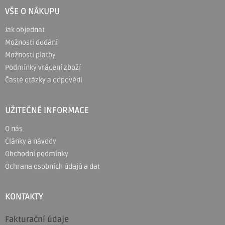
á
VŠE O NÁKUPU
p
Jak objednat
a
Možnosti dodání
t
Možnosti platby
í
Podmínky vrácení zboží
Časté otázky a odpovědi
UŽITEČNÉ INFORMACE
O nás
Články a návody
Obchodní podmínky
Ochrana osobních údajů a dat
KONTAKTY
Fakturační údaje