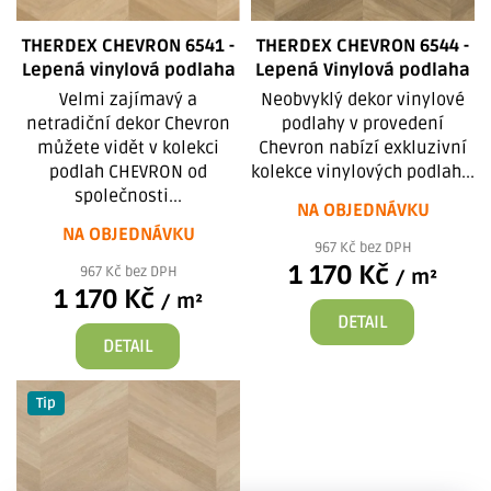
o
d
THERDEX CHEVRON 6541 -
THERDEX CHEVRON 6544 -
u
Lepená vinylová podlaha
Lepená Vinylová podlaha
k
Velmi zajímavý a
Neobvyklý dekor vinylové
netradiční dekor Chevron
podlahy v provedení
t
můžete vidět v kolekci
Chevron nabízí exkluzivní
ů
podlah CHEVRON od
kolekce vinylových podlah...
společnosti...
NA OBJEDNÁVKU
NA OBJEDNÁVKU
967 Kč bez DPH
1 170 Kč
967 Kč bez DPH
/ m²
1 170 Kč
/ m²
DETAIL
DETAIL
Tip