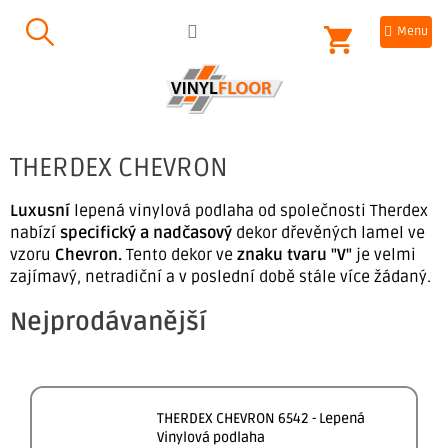
Přejít
NÁKUPNÍ
na
obsah
KOŠÍK
THERDEX CHEVRON
Luxusní
lepená vinylová podlaha od společnosti Therdex
nabízí
specifický a nadčasový
dekor dřevěných lamel ve
vzoru
Chevron.
Tento dekor ve
znaku tvaru "V"
je velmi
zajímavý, netradiční a v poslední době stále více žádaný.
Nejprodávanější
THERDEX CHEVRON 6542 - Lepená
Vinylová podlaha