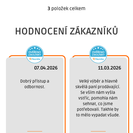
3
položek celkem
O
v
l
HODNOCENÍ ZÁKAZNÍKŮ
á
d
a
c
í
p
07.04.2026
11.03.2026
r
 Dobrý přístup a 
 Velký výběr a hlavně 
v
odbornost.
skvělá paní prodávající. 
k
Se vším nám vyšla 
y
vstříc, pomohla nám 
v
sehnat, co jsme 
potřebovali. Takhle by 
ý
to mělo vypadat všude. 
p
Děkujeme.
i
s