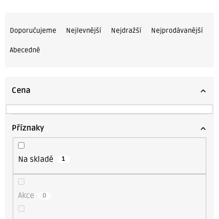
Ř
a
Doporučujeme
Nejlevnější
Nejdražší
Nejprodávanější
z
Abecedně
e
n
í
Cena
p
r
o
Příznaky
d
u
Na skladě
1
k
t
ů
Akce
0